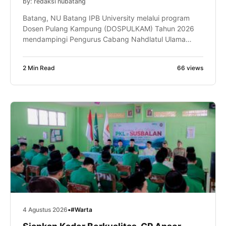
by: redaksi nubatang
Batang, NU Batang IPB University melalui program
Dosen Pulang Kampung (DOSPULKAM) Tahun 2026
mendampingi Pengurus Cabang Nahdlatul Ulama
(PCNU) Kabupaten Batang dalam menyusun desain
tapak (site plan) pengembangan kawasan agribisnis
2 Min Read
66 views
terpadu berbasis Zakat, Infak, Sedekah, dan Wakaf
(ZISWAF). Pendampingan digelar di atas tanah wakaf
seluas 5,67 hektare di Desa Selopajang Timur,
Kecamatan Blado, Kabupaten Batang. […]
4 Agustus 2026
•
#Warta