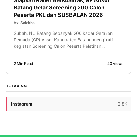
Siapkan Kader Berkualitas, GP Ansor
Batang Gelar Screening 200 Calon
Peserta PKL dan SUSBALAN 2026
by: Solekha
Subah, NU Batang Sebanyak 200 kader Gerakan
Pemuda (GP) Ansor Kabupaten Batang mengikuti
kegiatan Screening Calon Peserta Pelatihan
Kepemimpinan Lanjutan (PKL) dan Kursus Banser
Lanjutan (SUSBALAN) Tahun 2026 yang
2 Min Read
40 views
diselenggarakan di Pondok Pesantren Subhanah,
Kecamatan Subah, Kabupaten Batang, pada Ahad,
(2/7/2026. Kegiatan ini menjadi tahapan awal dalam
proses kaderisasi lanjutan guna menjaring kader-
JEJARING
kader terbaik yang […]
Instagram
2.8K