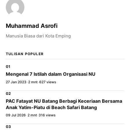
WhatsApp
Muhammad Asrofi
X / Twitter
Manusia Biasa dari Kota Emping
Facebook
LinkedIn
TULISAN POPULER
Salin Tautan Artikel
01
Mengenal 7 Istilah dalam Organisasi NU
27 Jan 2023
•
2 mnt
•
627 views
02
PAC Fatayat NU Batang Berbagi Keceriaan Bersama
Anak Yatim-Piatu di Beach Safari Batang
09 Jul 2026
•
2 mnt
•
316 views
03