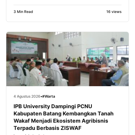
ratusan peserta dari berbagai sekolah dan madrasah,
Dewan Ambalan Hasyim Asy’ari–Rasuna Said
3 Min Read
16 views
Gugusdepan Batang 15.067-15.068 berhasil keluar
sebagai Juara Umum dalam ajang Gladi Tangguh
Pramuka Penegak (GTPP) VIII UIN K.H. Abdurrahman
Wahid Pekalongan Tahun 2026. Keberhasilan […]
4 Agustus 2026
•
#Warta
IPB University Dampingi PCNU
Kabupaten Batang Kembangkan Tanah
Wakaf Menjadi Ekosistem Agribisnis
Terpadu Berbasis ZISWAF