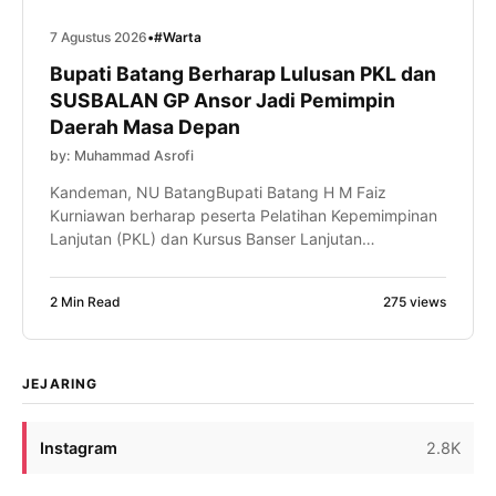
7 Agustus 2026
•
#Warta
Bupati Batang Berharap Lulusan PKL dan
SUSBALAN GP Ansor Jadi Pemimpin
Daerah Masa Depan
by: Muhammad Asrofi
Kandeman, NU BatangBupati Batang H M Faiz
Kurniawan berharap peserta Pelatihan Kepemimpinan
Lanjutan (PKL) dan Kursus Banser Lanjutan
(SUSBALAN) PW GP Ansor Jawa Tengah mampu
menjadi motor penggerak perubahan di daerahnya
2 Min Read
275 views
masing-masing. Bahkan, ia optimistis dari proses
kaderisasi tersebut akan lahir pemimpin-pemimpin
daerah, termasuk calon Bupati Batang di masa
mendatang. Harapan itu disampaikan Faiz saat […]
JEJARING
Instagram
2.8K