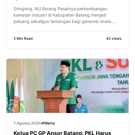
Gringsing, NU Batang Pesatnya perkembangan
kawasan industri di Kabupaten Batang menjadi
peluang sekaligus tantangan bagi generasi muda.
Karena itu, murid MA NU 01 Banyuputih diajak mulai
menyiapkan kompetensi diri sejak bangku madrasah
2 Min Read
42 views
melalui kunjungan industri ke PT Feed and Care De
Heus Indonesia, Sabtu (8/8/2026). Kegiatan yang
diikuti ratusan murid tersebut menjadi bagian dari
program […]
7 Agustus 2026
•
#Warta
Ketua PC GP Ansor Batang: PKL Harus