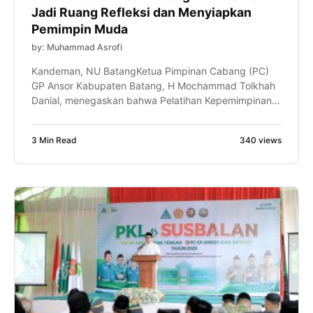
Jadi Ruang Refleksi dan Menyiapkan
Pemimpin Muda
by: Muhammad Asrofi
Kandeman, NU BatangKetua Pimpinan Cabang (PC)
GP Ansor Kabupaten Batang, H Mochammad Tolkhah
Danial, menegaskan bahwa Pelatihan Kepemimpinan
Lanjutan (PKL) bukan sekadar tahapan kaderisasi,
tetapi juga ruang untuk meningkatkan kapasitas
3 Min Read
340 views
intelektual, kepemimpinan, dan kemampuan
manajerial kader. Hal itu disampaikan Gus Tolkhah
sapaan akrabnya, saat memberikan sambutan dalam
pembukaan PKL dan Kursus Banser Lanjutan
(SUSBALAN) Pimpinan […]