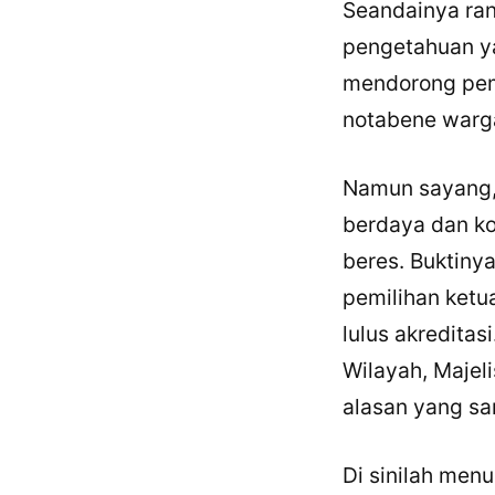
Seandainya rant
pengetahuan y
mendorong pem
notabene warg
Namun sayang, 
berdaya dan k
beres. Buktiny
pemilihan ketu
lulus akredita
Wilayah, Majel
alasan yang sa
Di sinilah menu