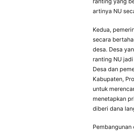
ranting yang b
artinya NU sec
Kedua, pemerin
secara bertaha
desa. Desa ya
ranting NU jadi
Desa dan pemer
Kabupaten, Prov
untuk merenca
menetapkan pr
diberi dana la
Pembangunan d