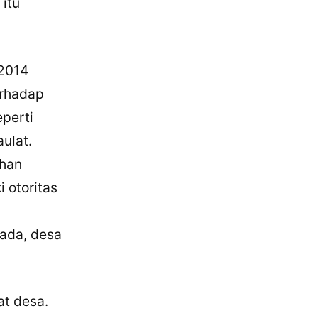
 itu
 2014
erhadap
perti
ulat.
ahan
 otoritas
ada, desa
t desa.