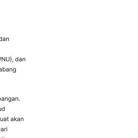
 dan
WNU), dan
Cabang
pangan.
ud
kuat akan
ari