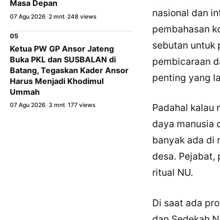
Masa Depan
nasional dan i
07 Agu 2026
•
2 mnt
•
248 views
pembahasan kom
05
sebutan untuk 
Ketua PW GP Ansor Jateng
Buka PKL dan SUSBALAN di
pembicaraan da
Batang, Tegaskan Kader Ansor
penting yang la
Harus Menjadi Khodimul
Ummah
07 Agu 2026
•
3 mnt
•
177 views
Padahal kalau m
daya manusia d
banyak ada di 
desa. Pejabat,
ritual NU.
Di saat ada pr
dan Sedekah Na