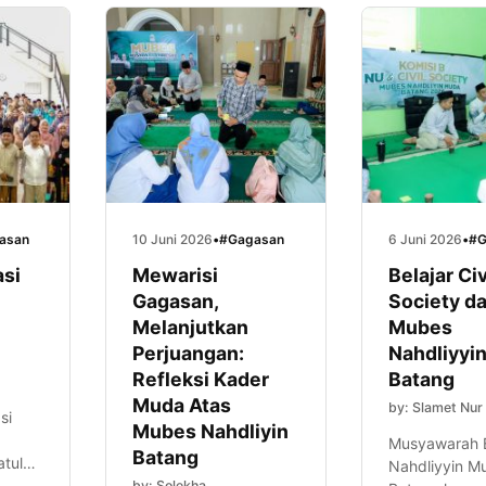
asan
10 Juni 2026
•
#Gagasan
6 Juni 2026
•
#G
asi
Mewarisi
Belajar Civ
Gagasan,
Society da
Melanjutkan
Mubes
Perjuangan:
Nahdliyyi
Refleksi Kader
Batang
Muda Atas
by: Slamet Nur
si
Mubes Nahdliyin
Musyawarah 
Batang
atul
Nahdliyyin M
pi
by: Solekha