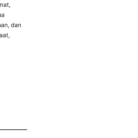
mat,
ua
han, dan
aat,