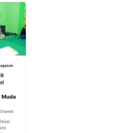
agasan
il
ri
n Muda
 Chamid
Besar
uda