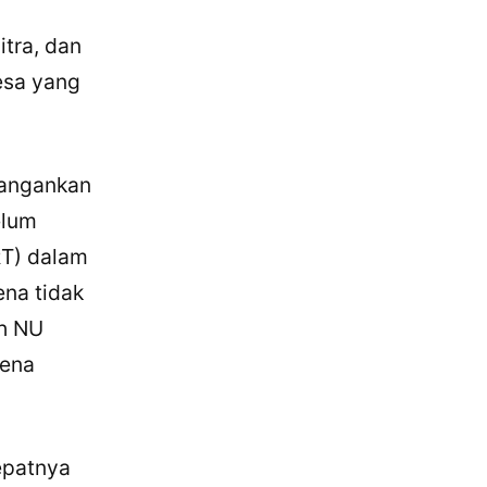
tra, dan
esa yang
Jangankan
elum
RT) dalam
ena tidak
ah NU
rena
tepatnya