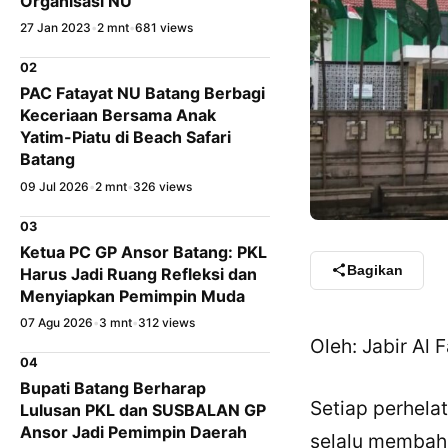
Organisasi NU
27 Jan 2023
•
2 mnt
•
681 views
02
PAC Fatayat NU Batang Berbagi
Keceriaan Bersama Anak
Yatim-Piatu di Beach Safari
Batang
09 Jul 2026
•
2 mnt
•
326 views
03
Ketua PC GP Ansor Batang: PKL
Bagikan
Harus Jadi Ruang Refleksi dan
Menyiapkan Pemimpin Muda
07 Agu 2026
•
3 mnt
•
312 views
Oleh: Jabir Al 
04
Bupati Batang Berharap
Setiap perhela
Lulusan PKL dan SUSBALAN GP
Ansor Jadi Pemimpin Daerah
selalu membaha