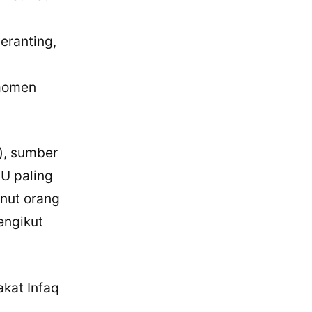
eranting,
 momen
g), sumber
U paling
anut orang
engikut
kat Infaq