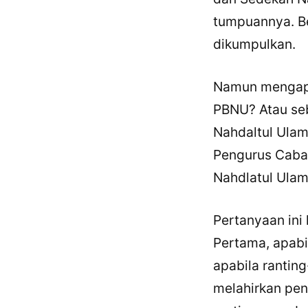
tumpuannya. Ber
dikumpulkan.
Namun mengapa 
PBNU? Atau seb
Nahdaltul Ulam
Pengurus Caban
Nahdlatul Ula
Pertanyaan ini
Pertama, apabi
apabila rantin
melahirkan pen