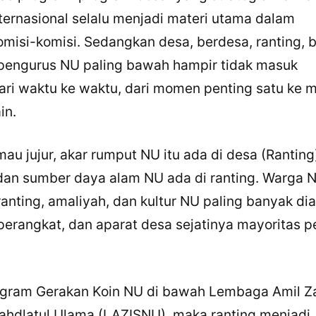
nternasional selalu menjadi materi utama dalam
isi-komisi. Sedangkan desa, berdesa, ranting, b
pengurus NU paling bawah hampir tidak masuk
ri waktu ke waktu, dari momen penting satu ke
in.
au jujur, akar rumput NU itu ada di desa (Rantin
an sumber daya alam NU ada di ranting. Warga N
ranting, amaliyah, dan kultur NU paling banyak di
 perangkat, dan aparat desa sejatinya mayoritas p
ogram Gerakan Koin NU di bawah Lembaga Amil Za
hdlatul Ulama (LAZISNU), maka ranting menjadi