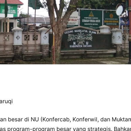
Faruqi
tan besar di NU (Konfercab, Konferwil, dan Mukta
s program-program besar yang strategis. Bahkan