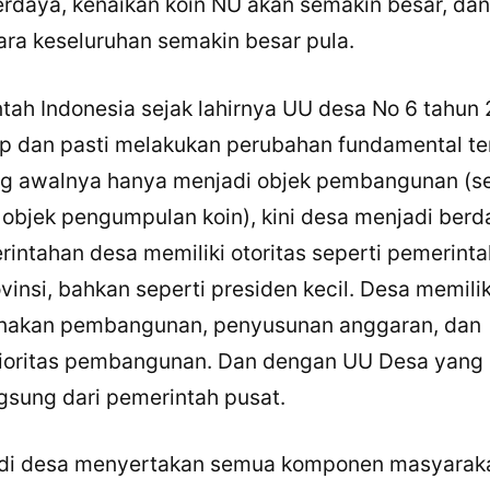
erdaya, kenaikan koin NU akan semakin besar, dan
ara keseluruhan semakin besar pula.
tah Indonesia sejak lahirnya UU desa No 6 tahun
p dan pasti melakukan perubahan fundamental t
ng awalnya hanya menjadi objek pembangunan (se
 objek pengumpulan koin), kini desa menjadi berda
×
Bagikan Tulisan Ini
intahan desa memiliki otoritas seperti pemerint
insi, bahkan seperti presiden kecil. Desa memiliki
WhatsApp
nakan pembangunan, penyusunan anggaran, dan
X / Twitter
ioritas pembangunan. Dan dengan UU Desa yang 
Facebook
ngsung dari pemerintah pusat.
LinkedIn
i desa menyertakan semua komponen masyaraka
Salin Tautan Artikel