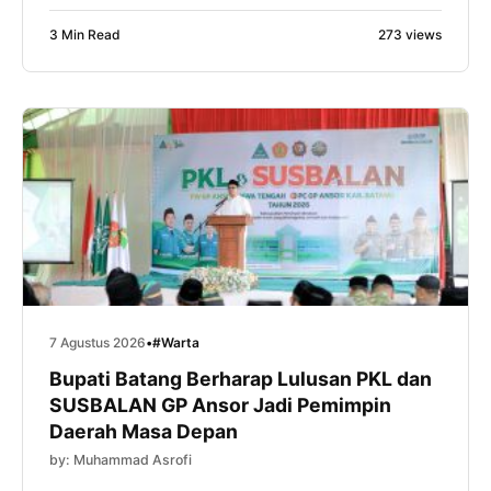
tetapi juga ruang untuk meningkatkan kapasitas
3 Min Read
273 views
intelektual, kepemimpinan, dan kemampuan
manajerial kader. Hal itu disampaikan Gus Tolkhah
sapaan akrabnya, saat memberikan sambutan dalam
pembukaan PKL dan Kursus Banser Lanjutan
(SUSBALAN) Pimpinan […]
7 Agustus 2026
•
#Warta
Bupati Batang Berharap Lulusan PKL dan
SUSBALAN GP Ansor Jadi Pemimpin
Daerah Masa Depan
by: Muhammad Asrofi