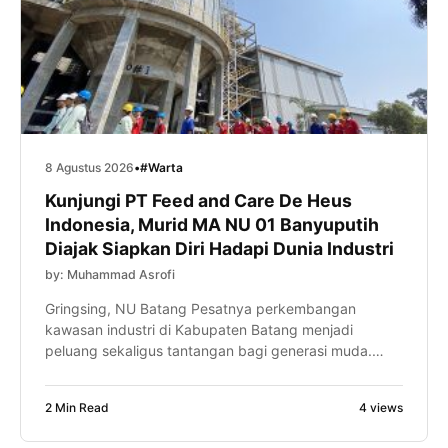
8 Agustus 2026
•
#Warta
Kunjungi PT Feed and Care De Heus
Indonesia, Murid MA NU 01 Banyuputih
Diajak Siapkan Diri Hadapi Dunia Industri
by: Muhammad Asrofi
Gringsing, NU Batang Pesatnya perkembangan
kawasan industri di Kabupaten Batang menjadi
peluang sekaligus tantangan bagi generasi muda.
Karena itu, murid MA NU 01 Banyuputih diajak mulai
menyiapkan kompetensi diri sejak bangku madrasah
2 Min Read
4 views
melalui kunjungan industri ke PT Feed and Care De
Heus Indonesia, Sabtu (8/8/2026). Kegiatan yang