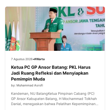
diikuti ratusan murid tersebut menjadi bagian dari
program […]
7 Agustus 2026
•
#Warta
Ketua PC GP Ansor Batang: PKL Harus
Jadi Ruang Refleksi dan Menyiapkan
Pemimpin Muda
by: Muhammad Asrofi
Kandeman, NU BatangKetua Pimpinan Cabang (PC)
GP Ansor Kabupaten Batang, H Mochammad Tolkhah
Danial, menegaskan bahwa Pelatihan Kepemimpinan
Lanjutan (PKL) bukan sekadar tahapan kaderisasi,