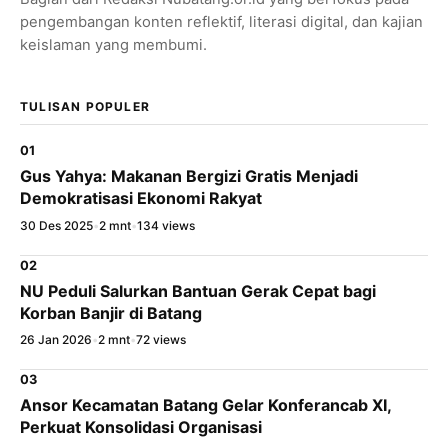
WhatsApp
pengembangan konten reflektif, literasi digital, dan kajian
keislaman yang membumi.
X / Twitter
Facebook
TULISAN POPULER
LinkedIn
01
Salin Tautan Artikel
Gus Yahya: Makanan Bergizi Gratis Menjadi
Demokratisasi Ekonomi Rakyat
30 Des 2025
•
2 mnt
•
134 views
02
NU Peduli Salurkan Bantuan Gerak Cepat bagi
Korban Banjir di Batang
26 Jan 2026
•
2 mnt
•
72 views
03
Ansor Kecamatan Batang Gelar Konferancab XI,
Perkuat Konsolidasi Organisasi