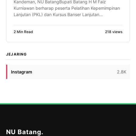
Kandeman, NU BatangBupati Batang H M Faiz
Kurniawan berharap peserta Pelatihan Kepemimpinan
Lanjutan (PKL) dan Kursus Banser Lanjutan
(SUSBALAN) PW GP Ansor Jawa Tengah mampu
menjadi motor penggerak perubahan di daerahnya
2 Min Read
218 views
masing-masing. Bahkan, ia optimistis dari proses
kaderisasi tersebut akan lahir pemimpin-pemimpin
daerah, termasuk calon Bupati Batang di masa
mendatang. Harapan itu disampaikan Faiz saat […]
JEJARING
Instagram
2.8K
NU Batang
.