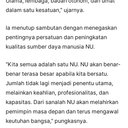
Ulama, lembaga, badan otonom, dan umat
dalam satu kesatuan,” ujarnya.
Ia menutup sambutan dengan menegaskan
pentingnya persatuan dan peningkatan
×
Bagikan Tulisan Ini
kualitas sumber daya manusia NU.
WhatsApp
“Kita semua adalah satu NU. NU akan benar-
benar terasa besar apabila kita bersatu.
X / Twitter
Jumlah tidak lagi menjadi penentu utama,
Facebook
melainkan keahlian, profesionalitas, dan
LinkedIn
kapasitas. Dari sanalah NU akan melahirkan
pemimpin masa depan dan terus mengawal
Salin Tautan Artikel
keutuhan bangsa,” pungkasnya.