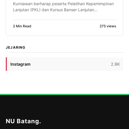
Kurniawan berharap peserta Pelatihan Kepemimpinan
Lanjutan (PKL) dan Kursus Banser Lanjutan
(SUSBALAN) PW GP Ansor Jawa Tengah mampu
menjadi motor penggerak perubahan di daerahnya
2 Min Read
275 views
masing-masing. Bahkan, ia optimistis dari proses
kaderisasi tersebut akan lahir pemimpin-pemimpin
daerah, termasuk calon Bupati Batang di masa
mendatang. Harapan itu disampaikan Faiz saat […]
JEJARING
Instagram
2.8K
NU Batang
.