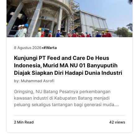
8 Agustus 2026
•
#Warta
Kunjungi PT Feed and Care De Heus
Indonesia, Murid MA NU 01 Banyuputih
Diajak Siapkan Diri Hadapi Dunia Industri
by: Muhammad Asrofi
Gringsing, NU Batang Pesatnya perkembangan
kawasan industri di Kabupaten Batang menjadi
peluang sekaligus tantangan bagi generasi muda.
Karena itu, murid MA NU 01 Banyuputih diajak mulai
menyiapkan kompetensi diri sejak bangku madrasah
2 Min Read
42 views
melalui kunjungan industri ke PT Feed and Care De
Heus Indonesia, Sabtu (8/8/2026). Kegiatan yang
diikuti ratusan murid tersebut menjadi bagian dari