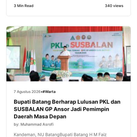
tetapi juga ruang untuk meningkatkan kapasitas
3 Min Read
340 views
intelektual, kepemimpinan, dan kemampuan
manajerial kader. Hal itu disampaikan Gus Tolkhah
sapaan akrabnya, saat memberikan sambutan dalam
pembukaan PKL dan Kursus Banser Lanjutan
(SUSBALAN) Pimpinan […]
7 Agustus 2026
•
#Warta
Bupati Batang Berharap Lulusan PKL dan
SUSBALAN GP Ansor Jadi Pemimpin
Daerah Masa Depan
by: Muhammad Asrofi
Kandeman, NU BatangBupati Batang H M Faiz