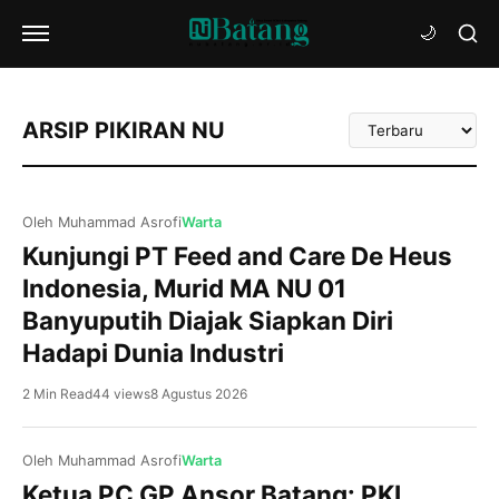
Urutkan
ARSIP PIKIRAN NU
Artikel
Oleh Muhammad Asrofi
Warta
Kunjungi PT Feed and Care De Heus
Indonesia, Murid MA NU 01
Banyuputih Diajak Siapkan Diri
Hadapi Dunia Industri
2 Min Read
44 views
8 Agustus 2026
Oleh Muhammad Asrofi
Warta
Ketua PC GP Ansor Batang: PKL