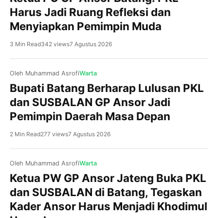
Harus Jadi Ruang Refleksi dan
Menyiapkan Pemimpin Muda
3 Min Read
342 views
7 Agustus 2026
Oleh Muhammad Asrofi
Warta
Bupati Batang Berharap Lulusan PKL
dan SUSBALAN GP Ansor Jadi
Pemimpin Daerah Masa Depan
Gringsing, NU Batang Pesatnya perkembangan kawasan
industri di Kabupaten Batang menjadi peluang sekaligus
2 Min Read
277 views
7 Agustus 2026
tantangan bagi generasi muda. Karena itu, murid MA NU
01 Banyuputih diajak mulai menyiapkan kompetensi diri
sejak bangku madrasah melalui kunjungan industri ke
Oleh Muhammad Asrofi
Warta
PT Feed and Care De Heus Indonesia, Sabtu (8/8/2026).
Ketua PW GP Ansor Jateng Buka PKL
Kegiatan yang diikuti ratusan murid tersebut menjadi
Kandeman, NU BatangKetua Pimpinan Cabang (PC) GP
dan SUSBALAN di Batang, Tegaskan
bagian dari program […]
Ansor Kabupaten Batang, H Mochammad Tolkhah
Kader Ansor Harus Menjadi Khodimul
Danial, menegaskan bahwa Pelatihan Kepemimpinan