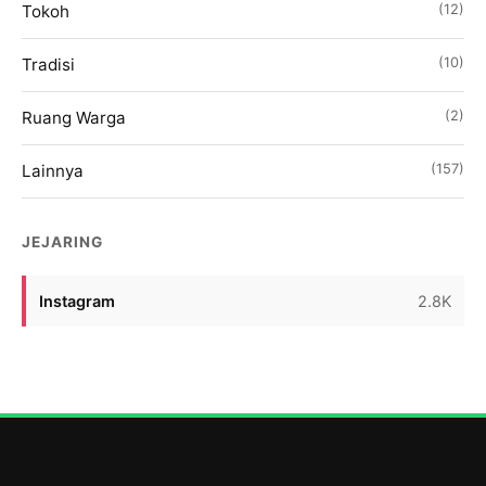
Tokoh
(12)
dituntut tidak hanya menjadi konsumen pengetahuan,
tetapi juga mampu tampil sebagai produsen gagasan
Tradisi
(10)
yang menawarkan solusi bagi masyarakat dan […]
Ruang Warga
(2)
Lainnya
(157)
JEJARING
Instagram
2.8K