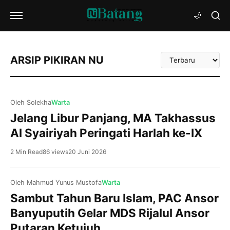
Urutkan
ARSIP PIKIRAN NU
Artikel
Oleh Solekha
Warta
Jelang Libur Panjang, MA Takhassus
Al Syairiyah Peringati Harlah ke-IX
2 Min Read
86 views
20 Juni 2026
Oleh Mahmud Yunus Mustofa
Warta
Sambut Tahun Baru Islam, PAC Ansor
Banyuputih Gelar MDS Rijalul Ansor
Putaran Ketujuh