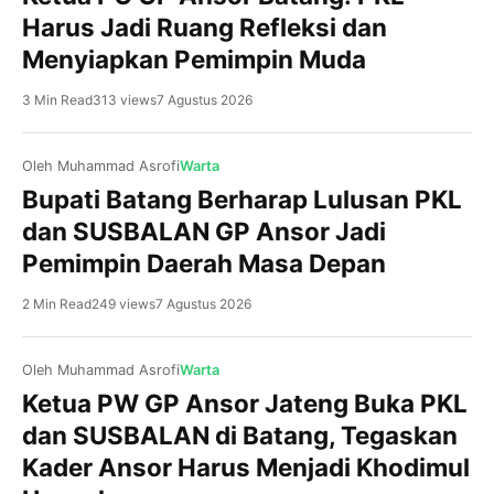
Harus Jadi Ruang Refleksi dan
Menyiapkan Pemimpin Muda
3 Min Read
313 views
7 Agustus 2026
Oleh Muhammad Asrofi
Warta
Bupati Batang Berharap Lulusan PKL
dan SUSBALAN GP Ansor Jadi
Pemimpin Daerah Masa Depan
Gringsing, NU Batang Pesatnya perkembangan kawasan
industri di Kabupaten Batang menjadi peluang sekaligus
2 Min Read
249 views
7 Agustus 2026
tantangan bagi generasi muda. Karena itu, murid MA NU
01 Banyuputih diajak mulai menyiapkan kompetensi diri
sejak bangku madrasah melalui kunjungan industri ke
Oleh Muhammad Asrofi
Warta
PT Feed and Care De Heus Indonesia, Sabtu (8/8/2026).
Ketua PW GP Ansor Jateng Buka PKL
Kegiatan yang diikuti ratusan murid tersebut menjadi
Kandeman, NU BatangKetua Pimpinan Cabang (PC) GP
dan SUSBALAN di Batang, Tegaskan
bagian dari program […]
Ansor Kabupaten Batang, H Mochammad Tolkhah
Kader Ansor Harus Menjadi Khodimul
Danial, menegaskan bahwa Pelatihan Kepemimpinan