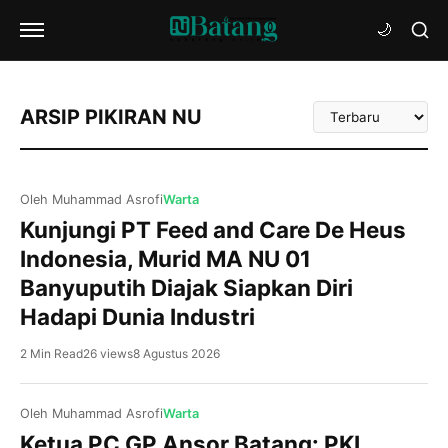
Urutkan
ARSIP PIKIRAN NU
Artikel
Oleh Muhammad Asrofi
Warta
Kunjungi PT Feed and Care De Heus
Indonesia, Murid MA NU 01
Banyuputih Diajak Siapkan Diri
Hadapi Dunia Industri
2 Min Read
26 views
8 Agustus 2026
Oleh Muhammad Asrofi
Warta
Ketua PC GP Ansor Batang: PKL