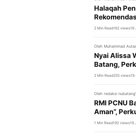
Halaqah Pen
Rekomendas
2 Min Read
162 views
19 
Oleh Muhammad Autad
Nyai Alissa 
Batang, Per
2 Min Read
255 views
19 
Oleh redaksi nubatang
RMI PCNU Ba
Aman”, Perk
1 Min Read
192 views
19 