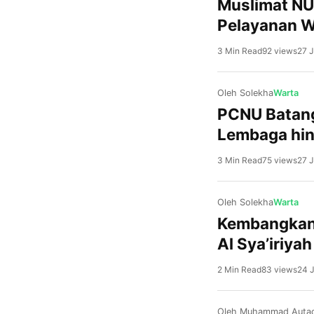
Muslimat NU
Pelayanan 
3 Min Read
92 views
27 J
Oleh Solekha
Warta
PCNU Batang
Lembaga hin
3 Min Read
75 views
27 J
Oleh Solekha
Warta
Kembangkan 
Al Sya’iriya
2 Min Read
83 views
24 J
Oleh Muhammad Autad