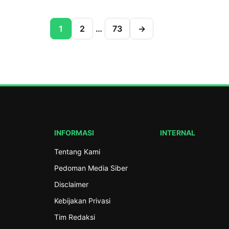
Kabupaten […]
Sambang Pesantren Pesantrenku Aman p
(19/7/2026) di Pondok Pesantren Al-Hasa
1
2
…
73
→
SMK Ma’arif NU 01 Limpung, Kabupaten B
Kegiatan ini merupakan bagian dari tindak
Program Gerakan Nasional Pesantrenku 
Pengurus Besar Nahdlatul Ulama (PBNU) 
program Sambang Pesantren RMI PWNU 
INFORMASI
INTERNAL
Tentang Kami
Pedoman Media Siber
Disclaimer
Kebijakan Privasi
Tim Redaksi