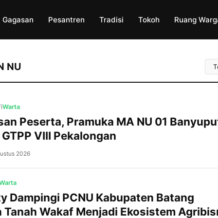
Gagasan
Pesantren
Tradisi
Tokoh
Ruang Warg
Uru
N NU
Art
i
Warta
san Peserta, Pramuka MA NU 01 Banyuput
GTPP VIII Pekalongan
ustus 2026
Kajen, NU BatangPrestasi membanggakan
ditorehkan Pramuka MA NU 01 Banyuputi
Batang. Di tengah persaingan ketat yang d
Warta
ratusan peserta dari berbagai sekolah da
ity Dampingi PCNU Kabupaten Batang
Dewan Ambalan Hasyim Asy’ari–Rasuna S
Tanah Wakaf Menjadi Ekosistem Agribis
Gugusdepan Batang 15.067-15.068 berhasi