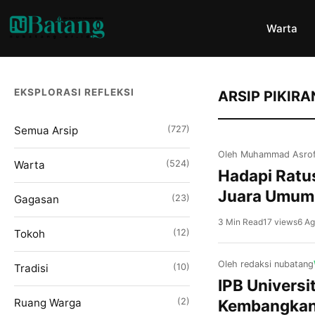
Warta
EKSPLORASI REFLEKSI
ARSIP PIKIRA
Semua Arsip
(727)
Oleh Muhammad Asrof
Warta
(524)
Hadapi Ratu
Juara Umum 
Gagasan
(23)
3 Min Read
17 views
6 Ag
Tokoh
(12)
Oleh redaksi nubatang
Tradisi
(10)
IPB Univers
Ruang Warga
(2)
Kembangkan 