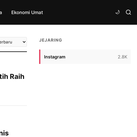
a
Ekonomi Umat
tkan
JEJARING
ikel
Instagram
2.8K
ih Raih
 kembali
h Kabupaten
iikuti
n madrasah,
aid
nis
l keluar