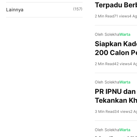
Terpadu Ber
Lainnya
(157)
2 Min Read
71 views
4 Ag
Oleh Solekha
Warta
Siapkan Kade
200 Calon 
2 Min Read
42 views
4 A
Oleh Solekha
Warta
PR IPNU dan
Tekankan Kh
3 Min Read
34 views
2 A
Oleh Solekha
Warta