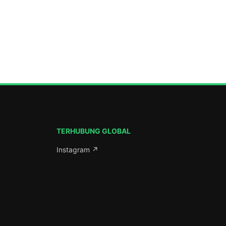
ada Ahad
ni, Komplek
atang.
 lanjut
Aman
serta
Jawa […]
TERHUBUNG GLOBAL
Instagram ↗