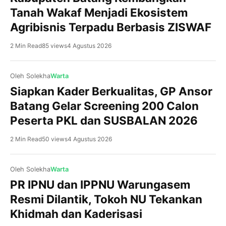
Tanah Wakaf Menjadi Ekosistem
Agribisnis Terpadu Berbasis ZISWAF
2 Min Read
85 views
4 Agustus 2026
Oleh Solekha
Warta
Siapkan Kader Berkualitas, GP Ansor
Kajen, NU BatangPrestasi membanggakan kembali
Batang Gelar Screening 200 Calon
ditorehkan Pramuka MA NU 01 Banyuputih Kabupaten
Peserta PKL dan SUSBALAN 2026
Batang. Di tengah persaingan ketat yang diikuti ratusan
peserta dari berbagai sekolah dan madrasah, Dewan
2 Min Read
50 views
4 Agustus 2026
Ambalan Hasyim Asy’ari–Rasuna Said Gugusdepan
Batang 15.067-15.068 berhasil keluar sebagai Juara
Umum dalam ajang Gladi Tangguh Pramuka Penegak
Oleh Solekha
Warta
(GTPP) VIII UIN K.H. Abdurrahman Wahid Pekalongan
PR IPNU dan IPPNU Warungasem
Tahun 2026. Keberhasilan […]
Batang, NU Batang IPB University melalui program
Resmi Dilantik, Tokoh NU Tekankan
Dosen Pulang Kampung (DOSPULKAM) Tahun 2026
Khidmah dan Kaderisasi
mendampingi Pengurus Cabang Nahdlatul Ulama