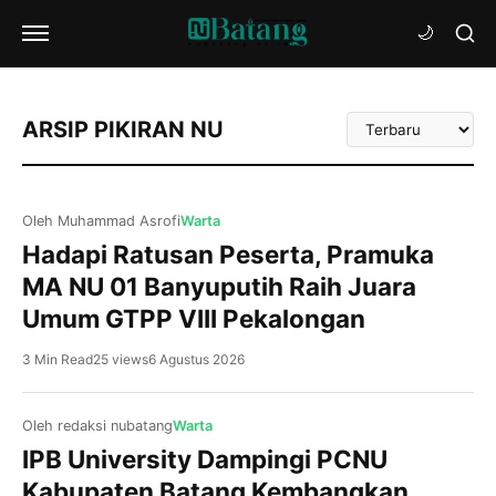
Urutkan
ARSIP PIKIRAN NU
Artikel
Oleh Muhammad Asrofi
Warta
Hadapi Ratusan Peserta, Pramuka
MA NU 01 Banyuputih Raih Juara
Umum GTPP VIII Pekalongan
3 Min Read
25 views
6 Agustus 2026
Oleh redaksi nubatang
Warta
IPB University Dampingi PCNU
Kabupaten Batang Kembangkan