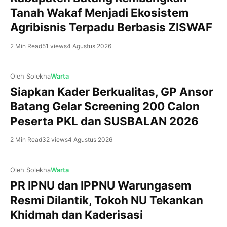
Tanah Wakaf Menjadi Ekosistem
Agribisnis Terpadu Berbasis ZISWAF
2 Min Read
51 views
4 Agustus 2026
Oleh Solekha
Warta
Siapkan Kader Berkualitas, GP Ansor
Kajen, NU BatangPrestasi membanggakan kembali
Batang Gelar Screening 200 Calon
ditorehkan Pramuka MA NU 01 Banyuputih Kabupaten
Peserta PKL dan SUSBALAN 2026
Batang. Di tengah persaingan ketat yang diikuti ratusan
peserta dari berbagai sekolah dan madrasah, Dewan
2 Min Read
32 views
4 Agustus 2026
Ambalan Hasyim Asy’ari–Rasuna Said Gugusdepan
Batang 15.067-15.068 berhasil keluar sebagai Juara
Umum dalam ajang Gladi Tangguh Pramuka Penegak
Oleh Solekha
Warta
(GTPP) VIII UIN K.H. Abdurrahman Wahid Pekalongan
PR IPNU dan IPPNU Warungasem
Tahun 2026. Keberhasilan […]
Batang, NU Batang IPB University melalui program
Resmi Dilantik, Tokoh NU Tekankan
Dosen Pulang Kampung (DOSPULKAM) Tahun 2026
Khidmah dan Kaderisasi
mendampingi Pengurus Cabang Nahdlatul Ulama