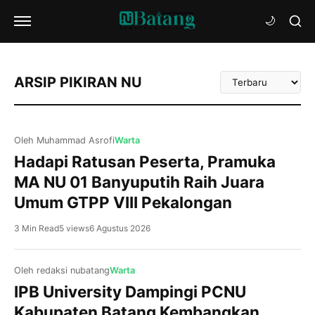
Urutkan
ARSIP PIKIRAN NU
Artikel
Oleh Muhammad Asrofi
Warta
Hadapi Ratusan Peserta, Pramuka
MA NU 01 Banyuputih Raih Juara
Umum GTPP VIII Pekalongan
3 Min Read
5 views
6 Agustus 2026
Oleh redaksi nubatang
Warta
IPB University Dampingi PCNU
Kabupaten Batang Kembangkan