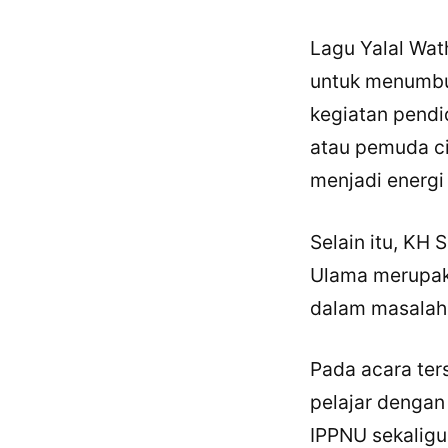
Lagu Yalal Wat
untuk menumbuh
kegiatan pendi
atau pemuda cin
menjadi energi 
Selain itu, KH
Ulama merupak
dalam masalah
Pada acara ters
pelajar dengan
IPPNU sekalig