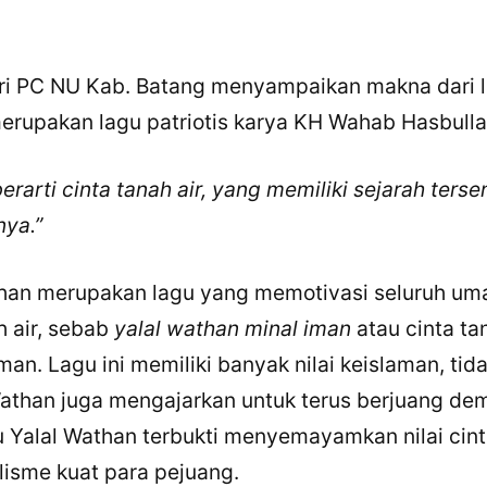
ari PC NU Kab. Batang menyampaikan makna dari li
rupakan lagu patriotis karya KH Wahab Hasbulla
rarti cinta tanah air, yang memiliki sejarah tersen
nya.”
han merupakan lagu yang memotivasi seluruh uma
h air, sebab
yalal wathan minal iman
atau cinta ta
man. Lagu ini memiliki banyak nilai keislaman, tid
 Wathan juga mengajarkan untuk terus berjuang de
u Yalal Wathan terbukti menyemayamkan nilai cint
lisme kuat para pejuang.
×
Bagikan Tulisan Ini