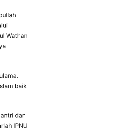
bullah
lui
nul Wathan
nya
 ulama.
slam baik
antri dan
arlah IPNU