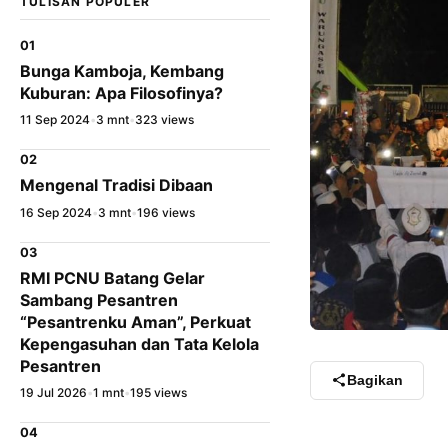
TULISAN POPULER
01
Bunga Kamboja, Kembang
Kuburan: Apa Filosofinya?
11 Sep 2024
•
3 mnt
•
323 views
02
Mengenal Tradisi Dibaan
16 Sep 2024
•
3 mnt
•
196 views
03
RMI PCNU Batang Gelar
Sambang Pesantren
“Pesantrenku Aman”, Perkuat
Kepengasuhan dan Tata Kelola
Pesantren
Bagikan
19 Jul 2026
•
1 mnt
•
195 views
04