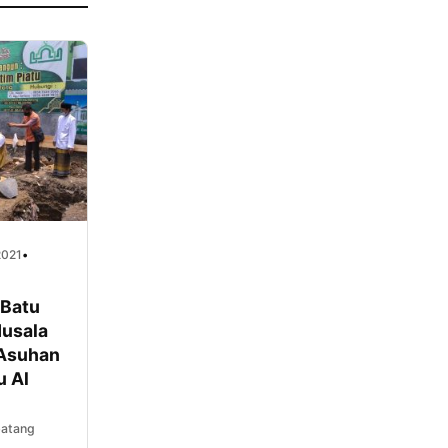
2021
•
 Batu
usala
 Asuhan
u Al
batang