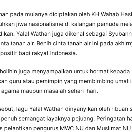
han pada mulanya diciptakan oleh KH Wahab Has
WhatsApp
kan jiwa nasionalisme di kalangan pemuda mela
X / Twitter
dikan. Yalal Wathan juga dikenal sebagai Syuban
Facebook
ta tanah air. Benih cinta tanah air ini pada akhir
positif bagi rakyat Indonesia.
LinkedIn
Salin Tautan Artikel
 Sholihin juga menyampaikan untuk hormat kepada
an guru atau pemimpin yang membimbing umat i
 agama maupun masalah sehari-hari.
ebut, lagu Yalal Wathan dinyanyikan oleh ribuan s
 penuh semangat layaknya pejuang. Peringatan h
us pelantikan pengurus MWC NU dan Muslimat NU