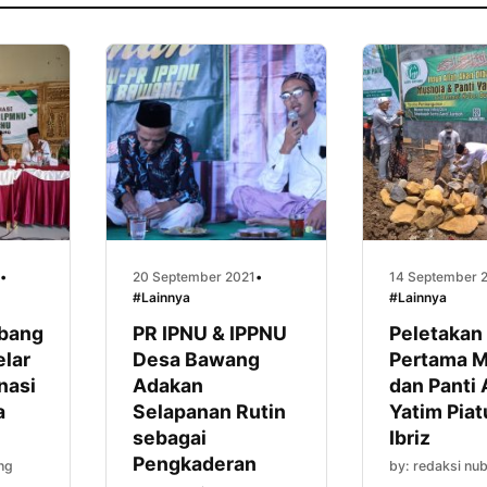
•
20 September 2021
•
14 September 
#Lainnya
#Lainnya
bang
PR IPNU & IPPNU
Peletakan
lar
Desa Bawang
Pertama M
nasi
Adakan
dan Panti
a
Selapanan Rutin
Yatim Piat
sebagai
Ibriz
Pengkaderan
ng
by: redaksi nu