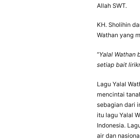
Allah SWT.
KH. Sholihin d
Wathan yang me
“
Yalal Wathan be
setiap bait lirik
Lagu Yalal Wat
mencintai tana
sebagian dari i
itu lagu Yalal
Indonesia. Lag
air dan nasiona