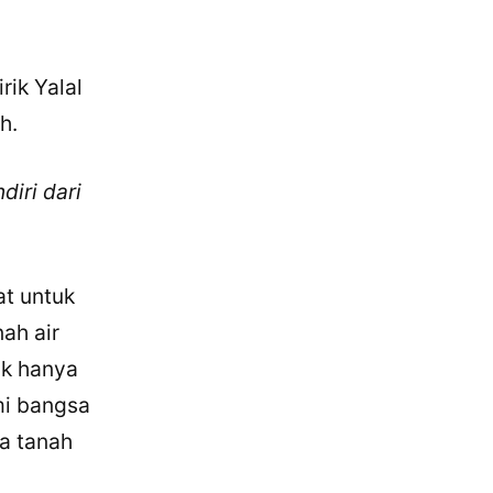
rik Yalal
h.
diri dari
t untuk
nah air
ak hanya
mi bangsa
a tanah