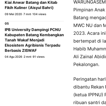
WARUNGASEM – 
Kiai Anwar Batang dan Kitab
Fikih Kuliner (Aisyul Bahri)
Pimpinan Anak
09 Mei 2020
•
7 mnt
•
104 views
Batang mengada
05
MWC NU dan M
IPB University Dampingi PCNU
2023. Acara in
Kabupaten Batang Kembangkan
Tanah Wakaf Menjadi
bertempat di l
Ekosistem Agribisnis Terpadu
Habib Muhammad
Berbasis ZISWAF
Ali Zainal Abid
04 Agu 2026
•
2 mnt
•
91 views
Pekalongan.
Peringatan harl
dibantu Rekan 
(ketua IPPNU) 
ribuan santri 