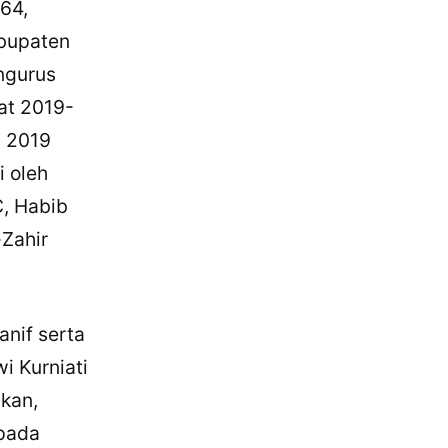
64,
bupaten
ngurus
t 2019-
i 2019
 oleh
, Habib
-Zahir
anif serta
i Kurniati
akan,
epada