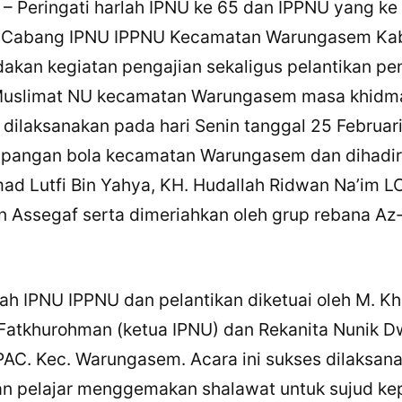
Peringati harlah IPNU ke 65 dan IPPNU yang ke 
 Cabang IPNU IPPNU Kecamatan Warungasem Ka
kan kegiatan pengajian sekaligus pelantikan pe
uslimat NU kecamatan Warungasem masa khidma
i dilaksanakan pada hari Senin tanggal 25 Februar
apangan bola kecamatan Warungasem dan dihadiri
 Lutfi Bin Yahya, KH. Hudallah Ridwan Na’im LC
in Assegaf serta dimeriahkan oleh grup rebana Az
ah IPNU IPPNU dan pelantikan diketuai oleh M. Kh
Fatkhurohman (ketua IPNU) dan Rekanita Nunik Dw
PAC. Kec. Warungasem. Acara ini sukses dilaksan
dan pelajar menggemakan shalawat untuk sujud k