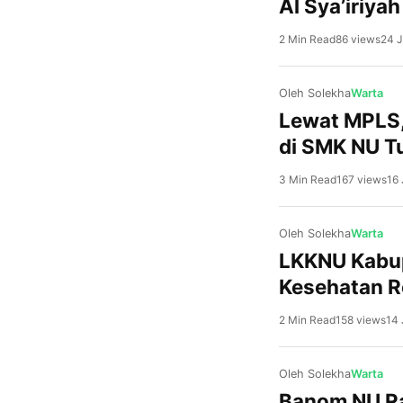
Al Sya’iriya
2 Min Read
86 views
24 J
Oleh Solekha
Warta
Lewat MPLS,
di SMK NU Tu
3 Min Read
167 views
16 
Oleh Solekha
Warta
LKKNU Kabup
Kesehatan R
2 Min Read
158 views
14 
Oleh Solekha
Warta
Banom NU Ra