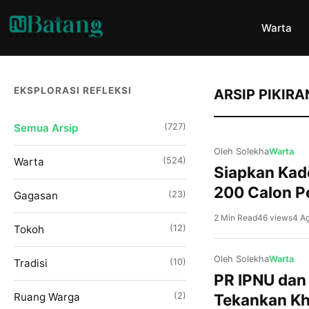
Warta
EKSPLORASI REFLEKSI
ARSIP PIKIR
Semua Arsip
(727)
Oleh Solekha
Warta
Warta
(524)
Siapkan Kade
200 Calon 
Gagasan
(23)
2 Min Read
46 views
4 A
Tokoh
(12)
Oleh Solekha
Warta
Tradisi
(10)
PR IPNU dan
Ruang Warga
(2)
Tekankan Kh