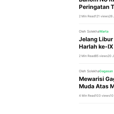
Peringatan 
2 Min Read
121 views
26 
Oleh Solekha
Warta
Jelang Libur
Harlah ke-IX
2 Min Read
85 views
20 J
Oleh Solekha
Gagasan
Mewarisi Ga
Muda Atas M
4 Min Read
103 views
10