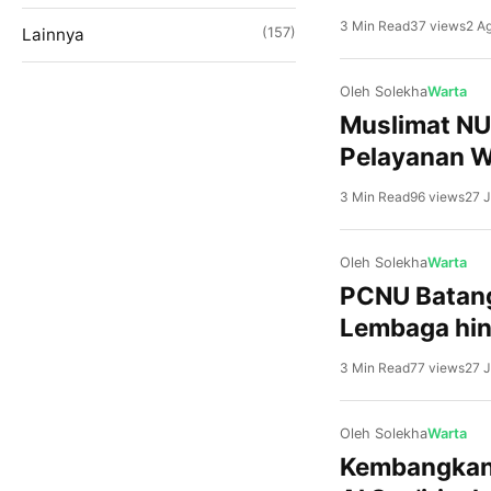
3 Min Read
37 views
2 A
Lainnya
(157)
Oleh Solekha
Warta
Muslimat NU
Pelayanan 
3 Min Read
96 views
27 J
Oleh Solekha
Warta
PCNU Batang
Lembaga hin
3 Min Read
77 views
27 J
Oleh Solekha
Warta
Kembangkan 