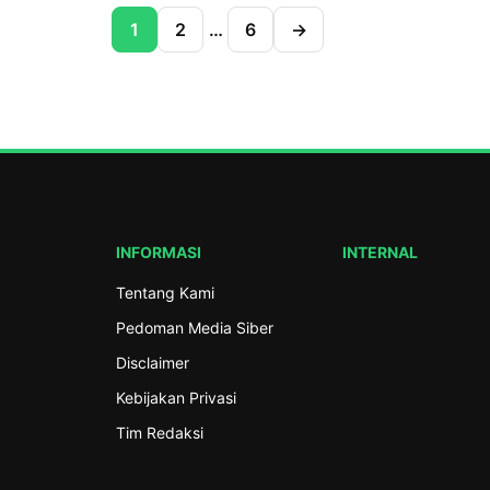
tertinggal dalam pendidikan, kegelisahan
1
2
…
6
→
menyaksikan kemiskinan yang masih me
masyarakat, kegelisahan menghadapi ke
sosial, hingga kegelisahan atas kerusaka
yang semakin mengancam kehidupan manu
kegelisahan itulah para ulama dan tokoh 
merumuskan berbagai ikhtiar untuk […]
INFORMASI
INTERNAL
Tentang Kami
Pedoman Media Siber
Disclaimer
Kebijakan Privasi
Tim Redaksi