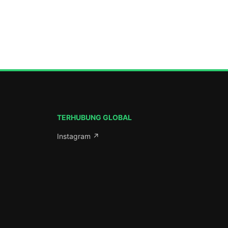
mbelenggu
timpangan
n lingkungan
sia. Dari
NU
TERHUBUNG GLOBAL
Instagram ↗