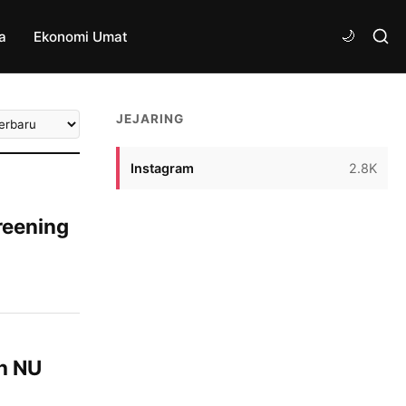
a
Ekonomi Umat
tkan
JEJARING
ikel
Instagram
2.8K
reening
erakan
ngikuti
han
 Banser
h NU
bhanah,