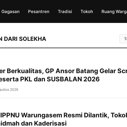
Gagasan
Pesantren
Tradisi
Tokoh
Ruang Warg
Uru
AN DARI SOLEKHA
Art
r Berkualitas, GP Ansor Batang Gelar Sc
Peserta PKL dan SUSBALAN 2026
gustus 2026
Subah, NU Batang Sebanyak 200 kader G
Pemuda (GP) Ansor Kabupaten Batang me
kegiatan Screening Calon Peserta Pelati
Kepemimpinan Lanjutan (PKL) dan Kursus
 IPPNU Warungasem Resmi Dilantik, Toko
Lanjutan (SUSBALAN) Tahun 2026 yang
idmah dan Kaderisasi
diselenggarakan di Pondok Pesantren Su