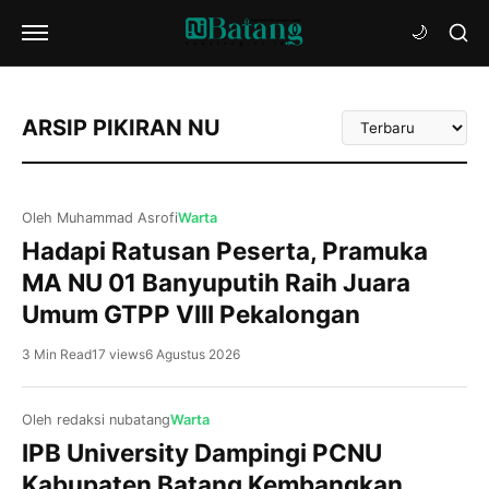
Urutkan
ARSIP PIKIRAN NU
Artikel
Oleh Muhammad Asrofi
Warta
Hadapi Ratusan Peserta, Pramuka
MA NU 01 Banyuputih Raih Juara
Umum GTPP VIII Pekalongan
3 Min Read
17 views
6 Agustus 2026
Oleh redaksi nubatang
Warta
IPB University Dampingi PCNU
Kabupaten Batang Kembangkan