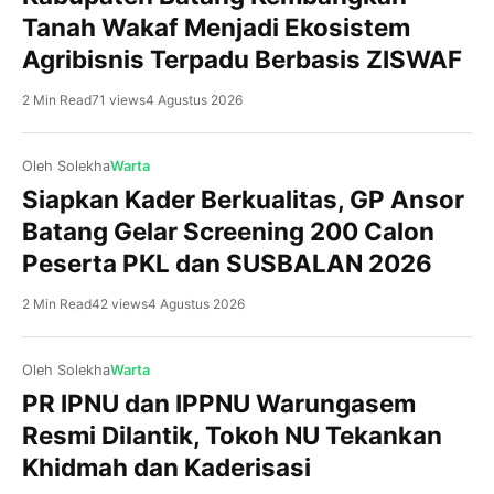
Tanah Wakaf Menjadi Ekosistem
Agribisnis Terpadu Berbasis ZISWAF
2 Min Read
71 views
4 Agustus 2026
Oleh Solekha
Warta
Siapkan Kader Berkualitas, GP Ansor
Kajen, NU BatangPrestasi membanggakan kembali
Batang Gelar Screening 200 Calon
ditorehkan Pramuka MA NU 01 Banyuputih Kabupaten
Peserta PKL dan SUSBALAN 2026
Batang. Di tengah persaingan ketat yang diikuti ratusan
peserta dari berbagai sekolah dan madrasah, Dewan
2 Min Read
42 views
4 Agustus 2026
Ambalan Hasyim Asy’ari–Rasuna Said Gugusdepan
Batang 15.067-15.068 berhasil keluar sebagai Juara
Umum dalam ajang Gladi Tangguh Pramuka Penegak
Oleh Solekha
Warta
(GTPP) VIII UIN K.H. Abdurrahman Wahid Pekalongan
PR IPNU dan IPPNU Warungasem
Tahun 2026. Keberhasilan […]
Batang, NU Batang IPB University melalui program
Resmi Dilantik, Tokoh NU Tekankan
Dosen Pulang Kampung (DOSPULKAM) Tahun 2026
Khidmah dan Kaderisasi
mendampingi Pengurus Cabang Nahdlatul Ulama