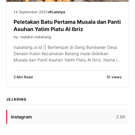
14 September 2021
•
#Lainnya
Peletakan Batu Pertama Musala dan Panti
Asuhan Yatim Piatu Al Ibriz
by: redaksi nubatang
nubatang.or.id || Bertempat di Gang Bundawar Desa
Denasri Kulon Kecamatan Batang mulai didirikan
Musala dan Panti Asuhan Yatim Piatu Al Ibriz. Nama ini
atas ijazah ketua Tanfidziyah Pengurus Cabang
Nahdatul Ulama (PCNU) Kabupaten Batang H Achmad
2 Min Read
51 views
Taufiq, SP, M.Si. Panti asuhan Yatim Piatu di bawah
naungan Yayasan Pendidikan Agama Islam yang
berafiliasi dengan Nahdlatul Ulama […]
JEJARING
Instagram
2.8K