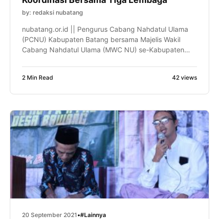
by: redaksi nubatang
nubatang.or.id || Pengurus Cabang Nahdatul Ulama
(PCNU) Kabupaten Batang bersama Majelis Wakil
Cabang Nahdatul Ulama (MWC NU) se-Kabupaten
Batang menggelar rapat koordinasi bersama tiga
lembaga Nahdatul Ulama di Aula 2 Tirta Asri Desa
2 Min Read
42 views
Sempu Kecamatan Limpung, Ahad (26/9/2021). Tiga
lembaga yang tergabung pada rapat ini adalah
Rabithah Ma’ahid Islamiyah Nahdatul Ulama (RMINU),
Lembaga Ta’mir Masjid […]
20 September 2021
•
#Lainnya