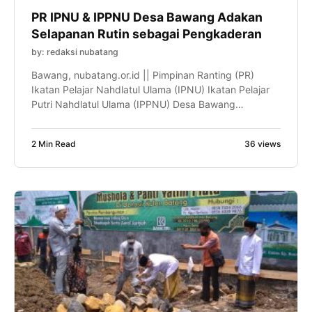
PR IPNU & IPPNU Desa Bawang Adakan
Selapanan Rutin sebagai Pengkaderan
by: redaksi nubatang
Bawang, nubatang.or.id || Pimpinan Ranting (PR)
Ikatan Pelajar Nahdlatul Ulama (IPNU) Ikatan Pelajar
Putri Nahdlatul Ulama (IPPNU) Desa Bawang
mengadakan kegiatan rutin selapanan. Acara yang
dihadiri oleh puluhan kader muda IPNU, IPPNU,
2 Min Read
36 views
Fatayat dan para pembina terlihat antusias dan
semangat dalam mengikutinya, Ahad (19/09).
Kegiatan ini rutin diselenggarakan di musala dan
masjid wilayah Desa Bawang. […]