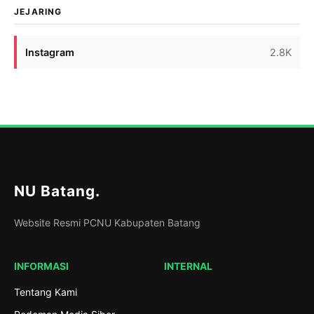
mendatang. Harapan itu disampaikan Faiz saat […]
JEJARING
Instagram
2.8K
NU Batang
.
Website Resmi PCNU Kabupaten Batang
INFORMASI
INTERNAL
Tentang Kami