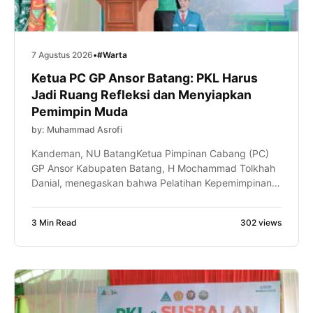
7 Agustus 2026
•
#Warta
Ketua PC GP Ansor Batang: PKL Harus
Jadi Ruang Refleksi dan Menyiapkan
Pemimpin Muda
by: Muhammad Asrofi
Kandeman, NU BatangKetua Pimpinan Cabang (PC)
GP Ansor Kabupaten Batang, H Mochammad Tolkhah
Danial, menegaskan bahwa Pelatihan Kepemimpinan
Lanjutan (PKL) bukan sekadar tahapan kaderisasi,
tetapi juga ruang untuk meningkatkan kapasitas
3 Min Read
302 views
intelektual, kepemimpinan, dan kemampuan
manajerial kader. Hal itu disampaikan Gus Tolkhah
sapaan akrabnya, saat memberikan sambutan dalam
pembukaan PKL dan Kursus Banser Lanjutan
(SUSBALAN) Pimpinan […]