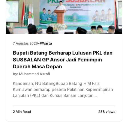
7 Agustus 2026
•
#Warta
Bupati Batang Berharap Lulusan PKL dan
SUSBALAN GP Ansor Jadi Pemimpin
Daerah Masa Depan
by: Muhammad Asrofi
Kandeman, NU BatangBupati Batang H M Faiz
Kurniawan berharap peserta Pelatihan Kepemimpinan
Lanjutan (PKL) dan Kursus Banser Lanjutan
(SUSBALAN) PW GP Ansor Jawa Tengah mampu
menjadi motor penggerak perubahan di daerahnya
2 Min Read
238 views
masing-masing. Bahkan, ia optimistis dari proses
kaderisasi tersebut akan lahir pemimpin-pemimpin
daerah, termasuk calon Bupati Batang di masa