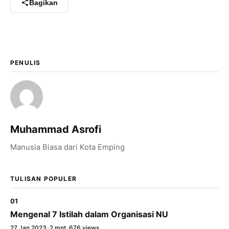
Bagikan
×
Bagikan Tulisan Ini
PENULIS
WhatsApp
X / Twitter
Facebook
Muhammad Asrofi
LinkedIn
Manusia Biasa dari Kota Emping
Salin Tautan Artikel
TULISAN POPULER
01
Mengenal 7 Istilah dalam Organisasi NU
27 Jan 2023
•
2 mnt
•
676 views