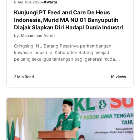
8 Agustus 2026
•
#Warta
Kunjungi PT Feed and Care De Heus
Indonesia, Murid MA NU 01 Banyuputih
Diajak Siapkan Diri Hadapi Dunia Industri
by: Muhammad Asrofi
Gringsing, NU Batang Pesatnya perkembangan
kawasan industri di Kabupaten Batang menjadi
peluang sekaligus tantangan bagi generasi muda.
Karena itu, murid MA NU 01 Banyuputih diajak mulai
menyiapkan kompetensi diri sejak bangku madrasah
2 Min Read
19 views
melalui kunjungan industri ke PT Feed and Care De
Heus Indonesia, Sabtu (8/8/2026). Kegiatan yang
diikuti ratusan murid tersebut menjadi bagian dari
program […]