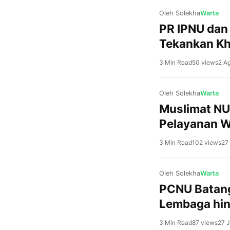
Oleh Solekha
Warta
PR IPNU dan
Tekankan Kh
3 Min Read
50 views
2 A
Oleh Solekha
Warta
Muslimat NU
Pelayanan 
3 Min Read
102 views
27
Oleh Solekha
Warta
PCNU Batang
Lembaga hin
3 Min Read
87 views
27 J