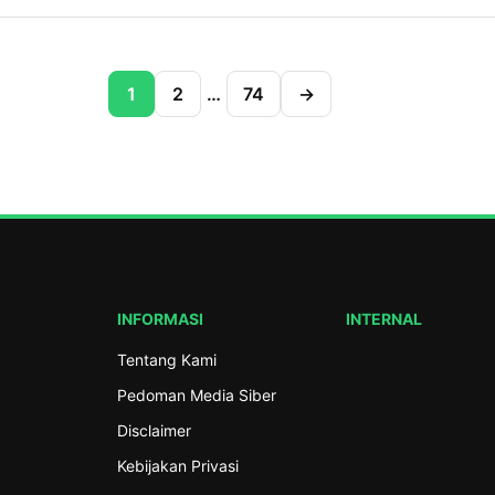
berikutnya. Ketua PC Muslimat NU Kabup
Ulama (PCNU) Kabupaten Batang menggel
Siti Mahmudah menyampaikan bahwa se
persiapan Musyawarah Kerja Cabang (Musk
pelaksanaan konferensi, […]
di Kantor PCNU Batang pada Ahad (26/7/2
1
2
…
74
→
tersebut membahas kesiapan pelaksanaa
Muskercab sekaligus merumuskan arah p
organisasi agar semakin berdampak bagi
Nahdliyin. Ketua Tanfidziyah PCNU Kabup
Batang, KH. Ahmad Munir Malik dalam sa
arahannya […]
INFORMASI
INTERNAL
Tentang Kami
Pedoman Media Siber
Disclaimer
Kebijakan Privasi