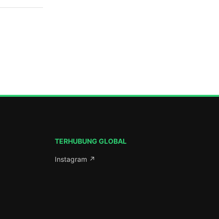
aten Batang,
ar rapat
belum
ercab) III
026). Rapat
n
rogram
 warga
aten
mbutan dan
TERHUBUNG GLOBAL
Instagram ↗