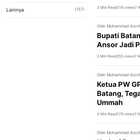
3 Min Read
316 views
7 
Lainnya
(157)
Oleh Muhammad Asrof
Bupati Bata
Ansor Jadi 
2 Min Read
255 views
7 
Oleh Muhammad Asrof
Ketua PW GP
Batang, Teg
Ummah
3 Min Read
179 views
7 
Oleh Muhammad Asrof