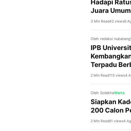
Hadapi Ratu
Juara Umum 
3 Min Read
42 views
6 A
Oleh redaksi nubatang
IPB Univers
Kembangkan 
Terpadu Ber
2 Min Read
115 views
4 A
Oleh Solekha
Warta
Siapkan Kade
200 Calon 
2 Min Read
61 views
4 Ag