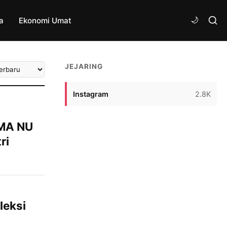
a
Ekonomi Umat
tkan
JEJARING
ikel
Instagram
2.8K
 MA NU
ri
angan
njadi
si muda.
ajak mulai
leksi
u madrasah
d Care De