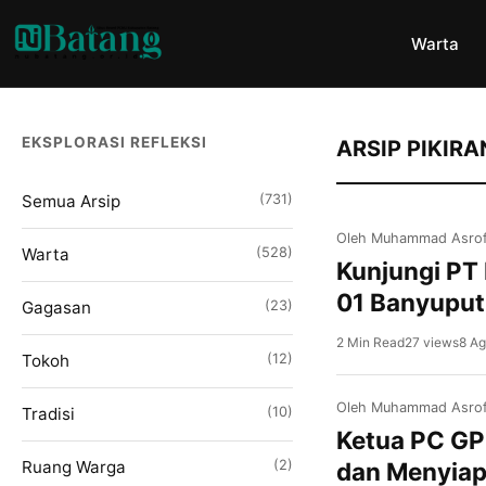
Warta
EKSPLORASI REFLEKSI
ARSIP PIKIRA
Semua Arsip
(731)
Oleh Muhammad Asrof
Warta
(528)
Kunjungi PT
01 Banyuputi
Gagasan
(23)
2 Min Read
27 views
8 Ag
Tokoh
(12)
Oleh Muhammad Asrof
Tradisi
(10)
Ketua PC GP
Ruang Warga
(2)
dan Menyia