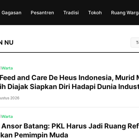
Gagasan
Pesantren
Tradisi
Tokoh
Ruang Warg
Uru
N NU
Art
i
Warta
 Feed and Care De Heus Indonesia, Murid
h Diajak Siapkan Diri Hadapi Dunia Indust
ustus 2026
Gringsing, NU Batang Pesatnya perkemb
kawasan industri di Kabupaten Batang me
peluang sekaligus tantangan bagi genera
i
Warta
Karena itu, murid MA NU 01 Banyuputih di
 Ansor Batang: PKL Harus Jadi Ruang Ref
menyiapkan kompetensi diri sejak bangk
pkan Pemimpin Muda
melalui kunjungan industri ke PT Feed an