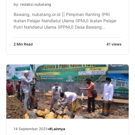
by: redaksi nubatang
Bawang, nubatang.or.id || Pimpinan Ranting (PR)
Ikatan Pelajar Nahdlatul Ulama (IPNU) Ikatan Pelajar
Putri Nahdlatul Ulama (IPPNU) Desa Bawang
mengadakan kegiatan rutin selapanan. Acara yang
dihadiri oleh puluhan kader muda IPNU, IPPNU,
2 Min Read
41 views
Fatayat dan para pembina terlihat antusias dan
semangat dalam mengikutinya, Ahad (19/09).
Kegiatan ini rutin diselenggarakan di musala dan
masjid wilayah Desa Bawang. […]
14 September 2021
•
#Lainnya