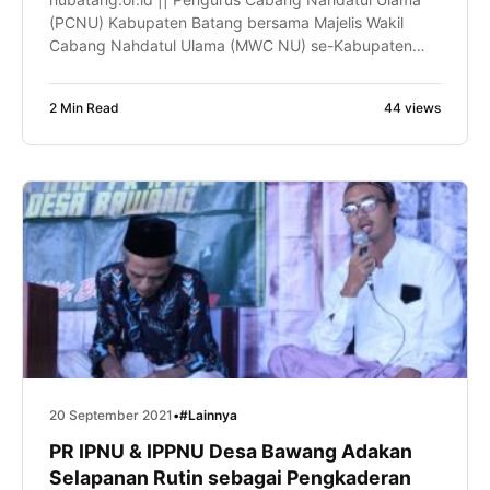
(PCNU) Kabupaten Batang bersama Majelis Wakil
Cabang Nahdatul Ulama (MWC NU) se-Kabupaten
Batang menggelar rapat koordinasi bersama tiga
lembaga Nahdatul Ulama di Aula 2 Tirta Asri Desa
2 Min Read
44 views
Sempu Kecamatan Limpung, Ahad (26/9/2021). Tiga
lembaga yang tergabung pada rapat ini adalah
Rabithah Ma’ahid Islamiyah Nahdatul Ulama (RMINU),
Lembaga Ta’mir Masjid […]
20 September 2021
•
#Lainnya
PR IPNU & IPPNU Desa Bawang Adakan
Selapanan Rutin sebagai Pengkaderan