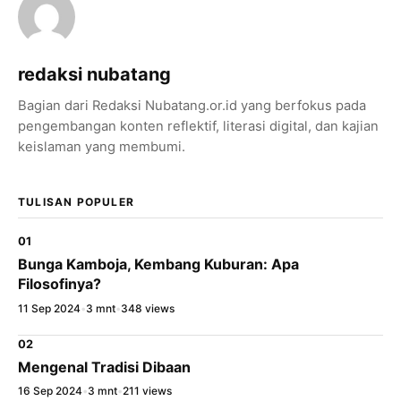
WhatsApp
redaksi nubatang
X / Twitter
Bagian dari Redaksi Nubatang.or.id yang berfokus pada
Facebook
pengembangan konten reflektif, literasi digital, dan kajian
keislaman yang membumi.
LinkedIn
Salin Tautan Artikel
TULISAN POPULER
01
Bunga Kamboja, Kembang Kuburan: Apa
Filosofinya?
11 Sep 2024
•
3 mnt
•
348 views
02
Mengenal Tradisi Dibaan
16 Sep 2024
•
3 mnt
•
211 views