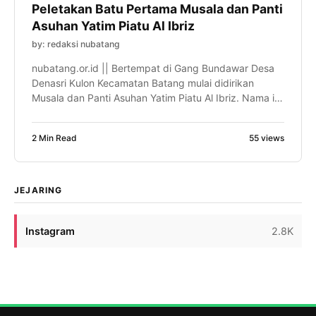
Peletakan Batu Pertama Musala dan Panti
Asuhan Yatim Piatu Al Ibriz
by: redaksi nubatang
nubatang.or.id || Bertempat di Gang Bundawar Desa
Denasri Kulon Kecamatan Batang mulai didirikan
Musala dan Panti Asuhan Yatim Piatu Al Ibriz. Nama ini
atas ijazah ketua Tanfidziyah Pengurus Cabang
Nahdatul Ulama (PCNU) Kabupaten Batang H Achmad
2 Min Read
55 views
Taufiq, SP, M.Si. Panti asuhan Yatim Piatu di bawah
naungan Yayasan Pendidikan Agama Islam yang
berafiliasi dengan Nahdlatul Ulama […]
JEJARING
Instagram
2.8K