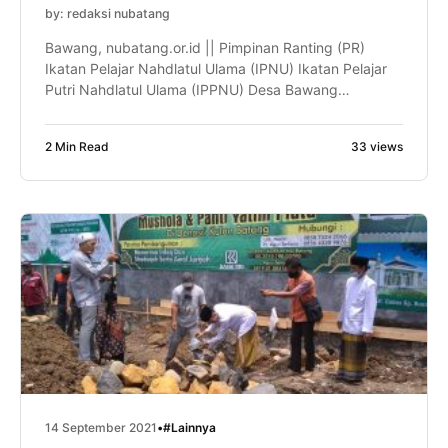
by: redaksi nubatang
Bawang, nubatang.or.id || Pimpinan Ranting (PR)
Ikatan Pelajar Nahdlatul Ulama (IPNU) Ikatan Pelajar
Putri Nahdlatul Ulama (IPPNU) Desa Bawang
mengadakan kegiatan rutin selapanan. Acara yang
dihadiri oleh puluhan kader muda IPNU, IPPNU,
2 Min Read
33 views
Fatayat dan para pembina terlihat antusias dan
semangat dalam mengikutinya, Ahad (19/09).
Kegiatan ini rutin diselenggarakan di musala dan
masjid wilayah Desa Bawang. […]
14 September 2021
•
#Lainnya