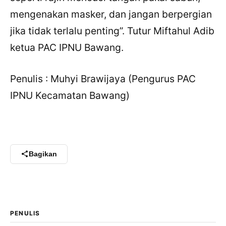
mengenakan masker, dan jangan berpergian
WhatsApp
jika tidak terlalu penting”. Tutur Miftahul Adib
X / Twitter
ketua PAC IPNU Bawang.
Facebook
Penulis : Muhyi Brawijaya (Pengurus PAC
LinkedIn
IPNU Kecamatan Bawang)
Salin Tautan Artikel
Bagikan
PENULIS