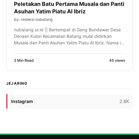
Peletakan Batu Pertama Musala dan Panti
Asuhan Yatim Piatu Al Ibriz
by: redaksi nubatang
nubatang.or.id || Bertempat di Gang Bundawar Desa
Denasri Kulon Kecamatan Batang mulai didirikan
Musala dan Panti Asuhan Yatim Piatu Al Ibriz. Nama ini
atas ijazah ketua Tanfidziyah Pengurus Cabang
Nahdatul Ulama (PCNU) Kabupaten Batang H Achmad
2 Min Read
45 views
Taufiq, SP, M.Si. Panti asuhan Yatim Piatu di bawah
naungan Yayasan Pendidikan Agama Islam yang
berafiliasi dengan Nahdlatul Ulama […]
JEJARING
Instagram
2.8K