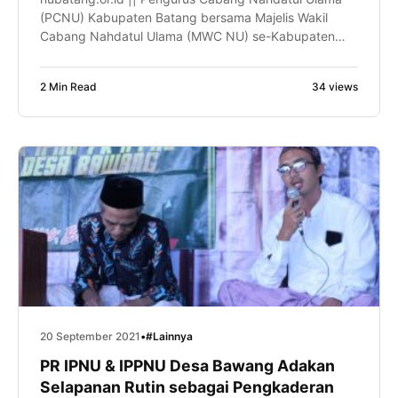
(PCNU) Kabupaten Batang bersama Majelis Wakil
Cabang Nahdatul Ulama (MWC NU) se-Kabupaten
Batang menggelar rapat koordinasi bersama tiga
lembaga Nahdatul Ulama di Aula 2 Tirta Asri Desa
2 Min Read
34 views
Sempu Kecamatan Limpung, Ahad (26/9/2021). Tiga
lembaga yang tergabung pada rapat ini adalah
Rabithah Ma’ahid Islamiyah Nahdatul Ulama (RMINU),
Lembaga Ta’mir Masjid […]
20 September 2021
•
#Lainnya
PR IPNU & IPPNU Desa Bawang Adakan
Selapanan Rutin sebagai Pengkaderan