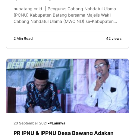
nubatang.or.id || Pengurus Cabang Nahdatul Ulama
(PCNU) Kabupaten Batang bersama Majelis Wakil
Cabang Nahdatul Ulama (MWC NU) se-Kabupaten
Batang menggelar rapat koordinasi bersama tiga
lembaga Nahdatul Ulama di Aula 2 Tirta Asri Desa
2 Min Read
42 views
Sempu Kecamatan Limpung, Ahad (26/9/2021). Tiga
lembaga yang tergabung pada rapat ini adalah
Rabithah Ma’ahid Islamiyah Nahdatul Ulama (RMINU),
Lembaga Ta’mir Masjid […]
20 September 2021
•
#Lainnya
PR IPNU & IPPNU Desa Bawang Adakan