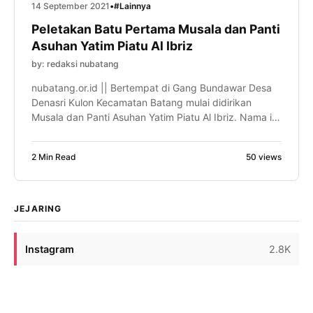
14 September 2021
•
#Lainnya
Peletakan Batu Pertama Musala dan Panti
Asuhan Yatim Piatu Al Ibriz
by: redaksi nubatang
nubatang.or.id || Bertempat di Gang Bundawar Desa
Denasri Kulon Kecamatan Batang mulai didirikan
Musala dan Panti Asuhan Yatim Piatu Al Ibriz. Nama ini
atas ijazah ketua Tanfidziyah Pengurus Cabang
Nahdatul Ulama (PCNU) Kabupaten Batang H Achmad
2 Min Read
50 views
Taufiq, SP, M.Si. Panti asuhan Yatim Piatu di bawah
naungan Yayasan Pendidikan Agama Islam yang
berafiliasi dengan Nahdlatul Ulama […]
JEJARING
Instagram
2.8K