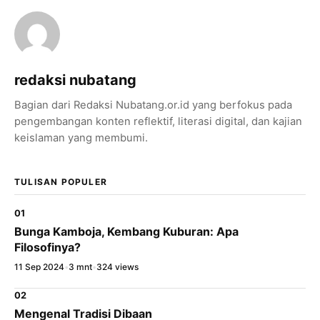
×
Bagikan Tulisan Ini
WhatsApp
X / Twitter
redaksi nubatang
Bagian dari Redaksi Nubatang.or.id yang berfokus pada
Facebook
pengembangan konten reflektif, literasi digital, dan kajian
LinkedIn
keislaman yang membumi.
Salin Tautan Artikel
TULISAN POPULER
01
Bunga Kamboja, Kembang Kuburan: Apa
Filosofinya?
11 Sep 2024
•
3 mnt
•
324 views
02
Mengenal Tradisi Dibaan