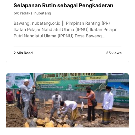
Selapanan Rutin sebagai Pengkaderan
by: redaksi nubatang
Bawang, nubatang.or.id || Pimpinan Ranting (PR)
Ikatan Pelajar Nahdlatul Ulama (IPNU) Ikatan Pelajar
Putri Nahdlatul Ulama (IPPNU) Desa Bawang
mengadakan kegiatan rutin selapanan. Acara yang
dihadiri oleh puluhan kader muda IPNU, IPPNU,
2 Min Read
35 views
Fatayat dan para pembina terlihat antusias dan
semangat dalam mengikutinya, Ahad (19/09).
Kegiatan ini rutin diselenggarakan di musala dan
masjid wilayah Desa Bawang. […]