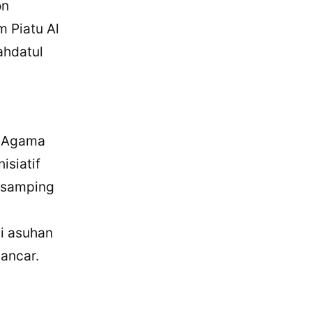
on
 Piatu Al
ahdatul
n Agama
isiatif
isamping
i asuhan
ancar.