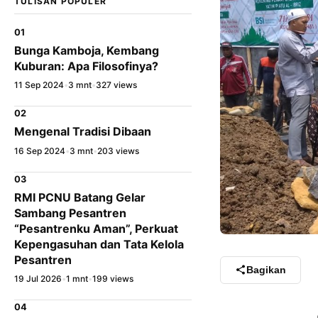
TULISAN POPULER
01
Bunga Kamboja, Kembang
Kuburan: Apa Filosofinya?
11 Sep 2024
•
3 mnt
•
327 views
02
Mengenal Tradisi Dibaan
16 Sep 2024
•
3 mnt
•
203 views
03
RMI PCNU Batang Gelar
Sambang Pesantren
“Pesantrenku Aman”, Perkuat
Kepengasuhan dan Tata Kelola
Pesantren
Bagikan
19 Jul 2026
•
1 mnt
•
199 views
04