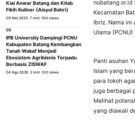
nubatang.or.id
Kiai Anwar Batang dan Kitab
Fikih Kuliner (Aisyul Bahri)
Kecamatan Bata
09 Mei 2020
•
7 mnt
•
104 views
Ibriz. Nama in
05
Ulama (PCNU) K
IPB University Dampingi PCNU
Kabupaten Batang Kembangkan
Tanah Wakaf Menjadi
Ekosistem Agribisnis Terpadu
Panti asuhan 
Berbasis ZISWAF
Islam yang bera
04 Agu 2026
•
2 mnt
•
102 views
para tokoh aga
juga berbagai p
Melihat potens
yang diawali d