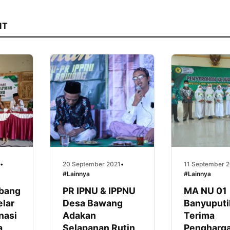
IT
•
20 September 2021
•
11 September 
#Lainnya
#Lainnya
bang
PR IPNU & IPPNU
MA NU 01
lar
Desa Bawang
Banyuputi
nasi
Adakan
Terima
a
Selapanan Rutin
Pengharg