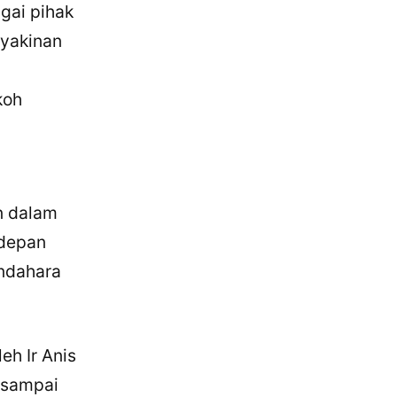
gai pihak
eyakinan
koh
n dalam
 depan
endahara
eh Ir Anis
 sampai