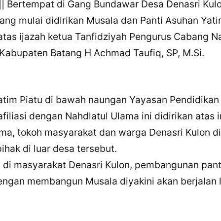
 || Bertempat di Gang Bundawar Desa Denasri Kul
ng mulai didirikan Musala dan Panti Asuhan Yatim
i atas ijazah ketua Tanfidziyah Pengurus Cabang N
abupaten Batang H Achmad Taufiq, SP, M.Si.
Yatim Piatu di bawah naungan Yayasan Pendidika
filiasi dengan Nahdlatul Ulama ini didirikan atas in
ma, tokoh masyarakat dan warga Denasri Kulon d
ihak di luar desa tersebut.
i di masyarakat Denasri Kulon, pembangunan pant
engan membangun Musala diyakini akan berjalan l