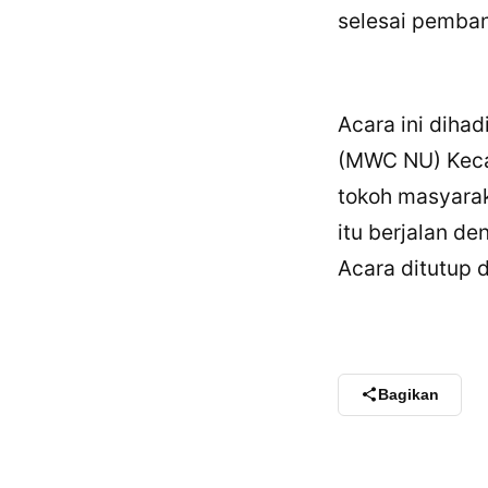
selesai pemba
Acara ini dihad
(MWC NU) Keca
tokoh masyara
itu berjalan de
Acara ditutup 
Bagikan