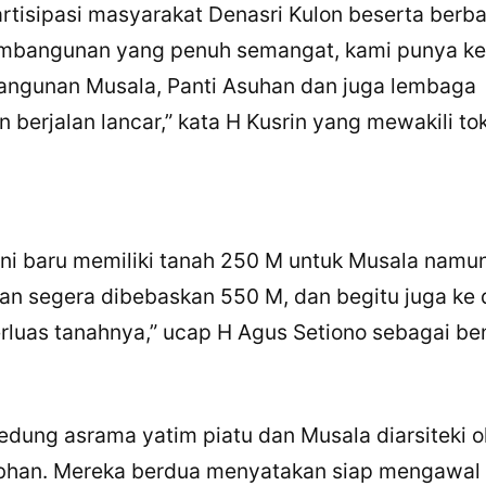
artisipasi masyarakat Denasri Kulon beserta berba
pembangunan yang penuh semangat, kami punya k
ngunan Musala, Panti Asuhan dan juga lembaga
 berjalan lancar,” kata H Kusrin yang mewakili to
ini baru memiliki tanah 250 M untuk Musala namu
×
Bagikan Tulisan Ini
an segera dibebaskan 550 M, dan begitu juga ke
erluas tanahnya,” ucap H Agus Setiono sebagai b
WhatsApp
X / Twitter
edung asrama yatim piatu dan Musala diarsiteki ol
Facebook
Subhan. Mereka berdua menyatakan siap mengawal