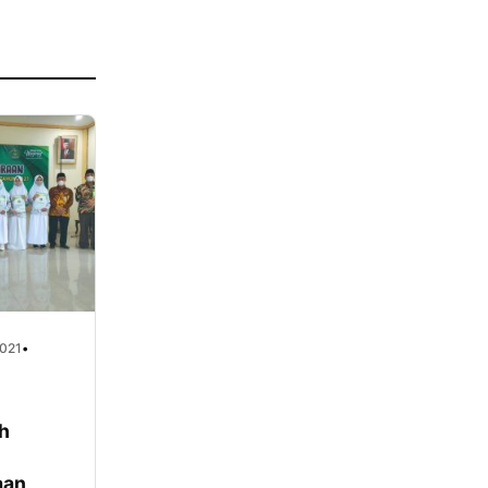
2021
•
h
aan