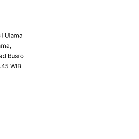
ul Ulama
ama,
ad Busro
1.45 WIB.