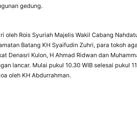
LinkedIn
ngunan gedung.
Salin Tautan Artikel
iri oleh Rois Syuriah Majelis Wakil Cabang Nahdat
matan Batang KH Syaifudin Zuhri, para tokoh ag
kat Denasri Kulon, H Ahmad Ridwan dan Muhamm
ngan lancar. Mulai pukul 10.30 WIB selesai pukul 1
doa oleh KH Abdurrahman.