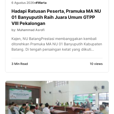
6 Agustus 2026
•
#Warta
Hadapi Ratusan Peserta, Pramuka MA NU
01 Banyuputih Raih Juara Umum GTPP
VIII Pekalongan
by: Muhammad Asrofi
Kajen, NU BatangPrestasi membanggakan kembali
ditorehkan Pramuka MA NU 01 Banyuputih Kabupaten
Batang. Di tengah persaingan ketat yang diikuti
ratusan peserta dari berbagai sekolah dan madrasah,
Dewan Ambalan Hasyim Asy’ari–Rasuna Said
3 Min Read
10 views
Gugusdepan Batang 15.067-15.068 berhasil keluar
sebagai Juara Umum dalam ajang Gladi Tangguh
Pramuka Penegak (GTPP) VIII UIN K.H. Abdurrahman
Wahid Pekalongan Tahun 2026. Keberhasilan […]