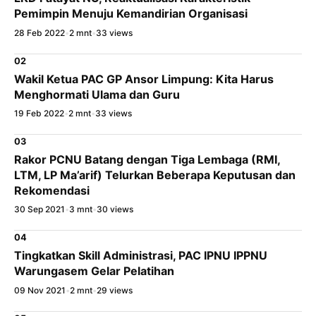
Pemimpin Menuju Kemandirian Organisasi
28 Feb 2022
•
2 mnt
•
33 views
02
×
Bagikan Tulisan Ini
Wakil Ketua PAC GP Ansor Limpung: Kita Harus
Menghormati Ulama dan Guru
WhatsApp
19 Feb 2022
•
2 mnt
•
33 views
03
X / Twitter
Rakor PCNU Batang dengan Tiga Lembaga (RMI,
Facebook
LTM, LP Ma’arif) Telurkan Beberapa Keputusan dan
Rekomendasi
LinkedIn
30 Sep 2021
•
3 mnt
•
30 views
Salin Tautan Artikel
04
Tingkatkan Skill Administrasi, PAC IPNU IPPNU
Warungasem Gelar Pelatihan
09 Nov 2021
•
2 mnt
•
29 views