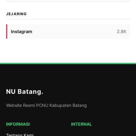
(2/7/2026. Kegiatan ini menjadi tahapan awal dalam
proses kaderisasi lanjutan guna menjaring kader-
JEJARING
kader terbaik yang […]
Instagram
2.8K
NU Batang
.
Website Resmi PCNU Kabupaten Batang
INFORMASI
INTERNAL
Tentang Kami