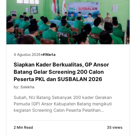
4 Agustus 2026
•
#Warta
Siapkan Kader Berkualitas, GP Ansor
Batang Gelar Screening 200 Calon
Peserta PKL dan SUSBALAN 2026
by: Solekha
Subah, NU Batang Sebanyak 200 kader Gerakan
Pemuda (GP) Ansor Kabupaten Batang mengikuti
kegiatan Screening Calon Peserta Pelatihan
Kepemimpinan Lanjutan (PKL) dan Kursus Banser
Lanjutan (SUSBALAN) Tahun 2026 yang
2 Min Read
35 views
diselenggarakan di Pondok Pesantren Subhanah,
Kecamatan Subah, Kabupaten Batang, pada Ahad,