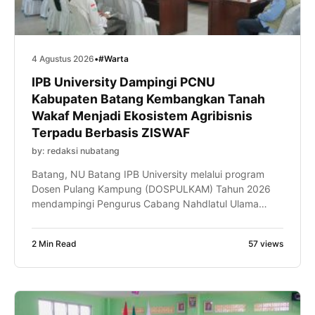
4 Agustus 2026
•
#Warta
IPB University Dampingi PCNU
Kabupaten Batang Kembangkan Tanah
Wakaf Menjadi Ekosistem Agribisnis
Terpadu Berbasis ZISWAF
by: redaksi nubatang
Batang, NU Batang IPB University melalui program
Dosen Pulang Kampung (DOSPULKAM) Tahun 2026
mendampingi Pengurus Cabang Nahdlatul Ulama
(PCNU) Kabupaten Batang dalam menyusun desain
tapak (site plan) pengembangan kawasan agribisnis
2 Min Read
57 views
terpadu berbasis Zakat, Infak, Sedekah, dan Wakaf
(ZISWAF). Pendampingan digelar di atas tanah wakaf
seluas 5,67 hektare di Desa Selopajang Timur,
Kecamatan Blado, Kabupaten Batang. […]