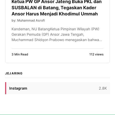
Ketua PW GP Ansor Jateng Buka PKL dan
SUSBALAN di Batang, Tegaskan Kader
Ansor Harus Menjadi Khodimul Ummah
by: Muhammad Asrofi
Kandeman, NU BatangKetua Pimpinan Wilayah (PW)
Gerakan Pemuda (GP) Ansor Jawa Tengah,
Muchammad Shidqon Prabowo menegaskan bahwa
kader GP Ansor harus mampu menjadi khodimul
ummah atau pelayan umat yang senantiasa hadir
3 Min Read
112 views
memberikan manfaat bagi masyarakat. Hal itu
disampaikan saat membuka Pelatihan Kepemimpinan
Lanjutan (PKL) dan Kursus Banser Lanjutan
(SUSBALAN) PW GP Ansor Jawa Tengah di […]
JEJARING
Instagram
2.8K