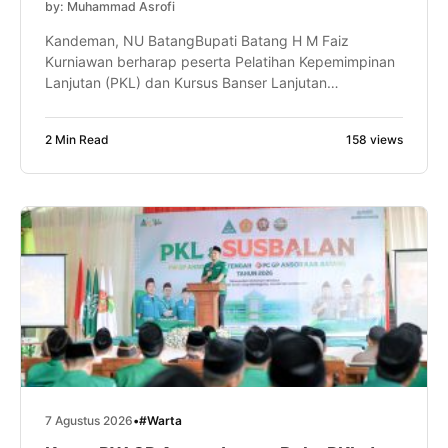
by: Muhammad Asrofi
Kandeman, NU BatangBupati Batang H M Faiz
Kurniawan berharap peserta Pelatihan Kepemimpinan
Lanjutan (PKL) dan Kursus Banser Lanjutan
(SUSBALAN) PW GP Ansor Jawa Tengah mampu
menjadi motor penggerak perubahan di daerahnya
2 Min Read
158 views
masing-masing. Bahkan, ia optimistis dari proses
kaderisasi tersebut akan lahir pemimpin-pemimpin
daerah, termasuk calon Bupati Batang di masa
mendatang. Harapan itu disampaikan Faiz saat […]
7 Agustus 2026
•
#Warta