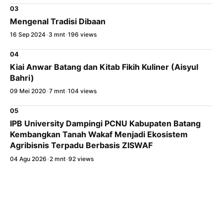
03
Mengenal Tradisi Dibaan
WhatsApp
16 Sep 2024
•
3 mnt
•
196 views
X / Twitter
04
Kiai Anwar Batang dan Kitab Fikih Kuliner (Aisyul
Facebook
Bahri)
LinkedIn
09 Mei 2020
•
7 mnt
•
104 views
05
Salin Tautan Artikel
IPB University Dampingi PCNU Kabupaten Batang
Kembangkan Tanah Wakaf Menjadi Ekosistem
Agribisnis Terpadu Berbasis ZISWAF
04 Agu 2026
•
2 mnt
•
92 views