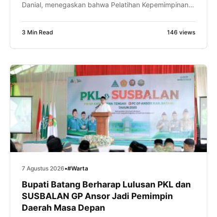
Danial, menegaskan bahwa Pelatihan Kepemimpinan
Lanjutan (PKL) bukan sekadar tahapan kaderisasi,
tetapi juga ruang untuk meningkatkan kapasitas
3 Min Read
146 views
intelektual, kepemimpinan, dan kemampuan
manajerial kader. Hal itu disampaikan Gus Tolkhah
sapaan akrabnya, saat memberikan sambutan dalam
pembukaan PKL dan Kursus Banser Lanjutan
(SUSBALAN) Pimpinan […]
7 Agustus 2026
•
#Warta
Bupati Batang Berharap Lulusan PKL dan
SUSBALAN GP Ansor Jadi Pemimpin
Daerah Masa Depan