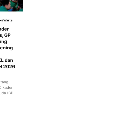
•
#Warta
ader
s, GP
ang
eening
KL dan
N 2026
atang
0 kader
uda (GP)
aten
kuti
eening
a