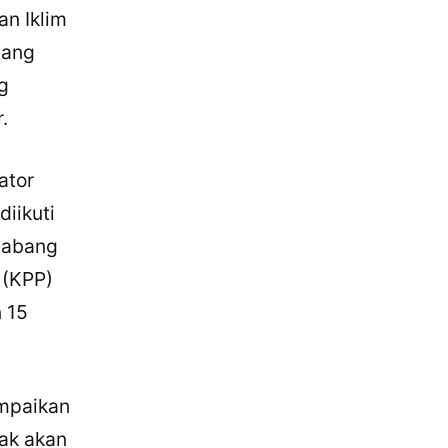
n Iklim
tang
g
.
ator
iikuti
 Cabang
 (KPP)
 15
ampaikan
lak akan