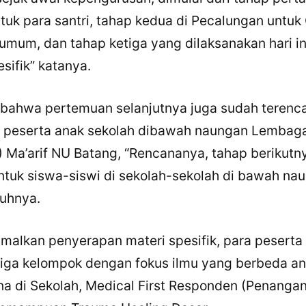
uk para santri, tahap kedua di Pecalungan untu
umum, dan tahap ketiga yang dilaksanakan hari i
esifik” katanya.
 bahwa pertemuan selanjutnya juga sudah terenc
×
Bagikan Tulisan Ini
k peserta anak sekolah dibawah naungan Lembag
) Ma’arif NU Batang, “Rencananya, tahap berikutn
WhatsApp
ntuk siswa-siswi di sekolah-sekolah di bawah na
X / Twitter
uhnya.
Facebook
alkan penyerapan materi spesifik, para peserta 
LinkedIn
tiga kelompok dengan fokus ilmu yang berbeda ant
Salin Tautan Artikel
na di Sekolah, Medical First Responden (Penanga