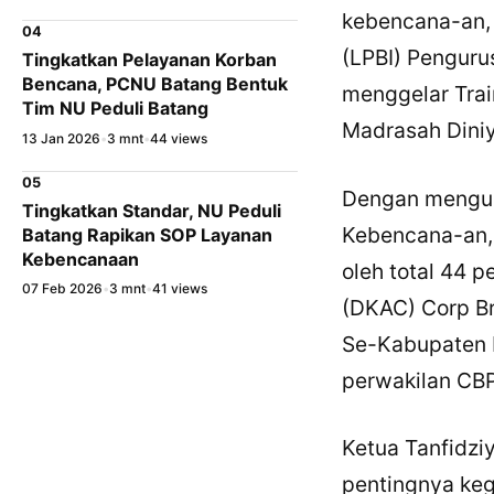
kebencana-an,
04
(LPBI) Pengur
Tingkatkan Pelayanan Korban
Bencana, PCNU Batang Bentuk
menggelar Train
Tim NU Peduli Batang
Madrasah Dini
13 Jan 2026
•
3 mnt
•
44 views
05
Dengan mengus
Tingkatkan Standar, NU Peduli
Kebencana-an, 
Batang Rapikan SOP Layanan
Kebencanaan
oleh total 44 
07 Feb 2026
•
3 mnt
•
41 views
(DKAC) Corp Br
Se-Kabupaten 
perwakilan CBP
Ketua Tanfidz
pentingnya keg