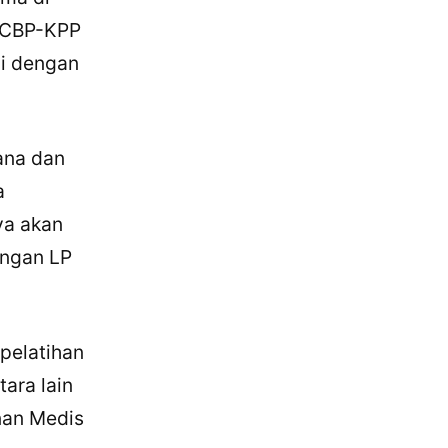
k CBP-KPP
ni dengan
ana dan
a
ya akan
ungan LP
pelatihan
ara lain
nan Medis