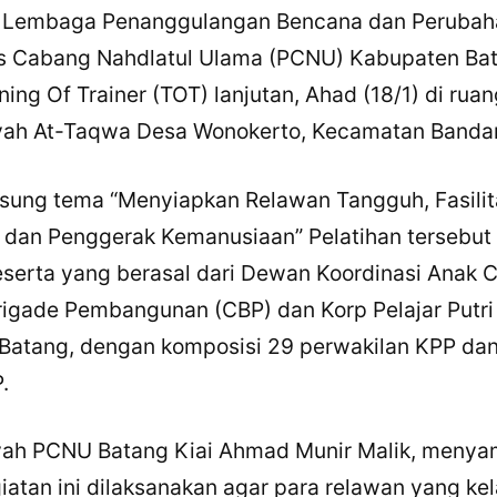
 Lembaga Penanggulangan Bencana dan Perubaha
us Cabang Nahdlatul Ulama (PCNU) Kabupaten Ba
ing Of Trainer (TOT) lanjutan, Ahad (18/1) di ruan
yah At-Taqwa Desa Wonokerto, Kecamatan Bandar
ung tema “Menyiapkan Relawan Tangguh, Fasilit
dan Penggerak Kemanusiaan” Pelatihan tersebut d
peserta yang berasal dari Dewan Koordinasi Anak
igade Pembangunan (CBP) dan Korp Pelajar Putri
Batang, dengan komposisi 29 perwakilan KPP dan
.
iyah PCNU Batang Kiai Ahmad Munir Malik, meny
iatan ini dilaksanakan agar para relawan yang ke