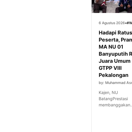
6 Agustus 2026
•
#W
Hadapi Ratu
Peserta, Pra
MA NU 01
Banyuputih R
Juara Umum
GTPP VIII
Pekalongan
by: Muhammad Asr
Kajen, NU
BatangPrestasi
membanggakan
kembali ditorehk
Pramuka MA NU 
Banyuputih Kabu
Batang. Di tenga