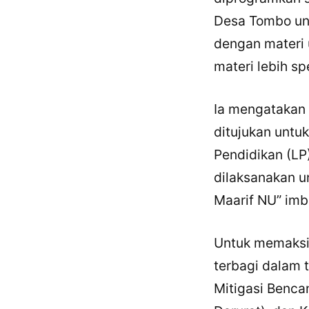
Desa Tombo unt
dengan materi 
materi lebih sp
Ia mengatakan
ditujukan untu
Pendidikan (LP
dilaksanakan u
Maarif NU” imb
Untuk memaksim
terbagi dalam 
Mitigasi Benca