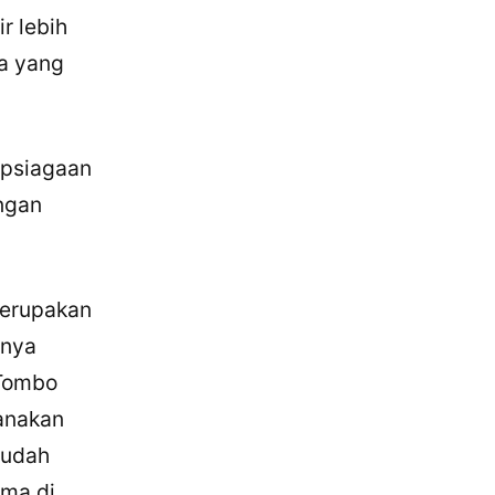
r lebih
na yang
apsiagaan
ngan
merupakan
mnya
 Tombo
anakan
sudah
ama di