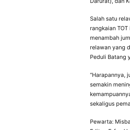
Darurat), dan
Salah satu rel
rangkaian TOT 
menambah jumla
relawan yang d
Peduli Batang 
“Harapannya, j
semakin mening
kemampuannya,”
sekaligus pema
Pewarta: Misb