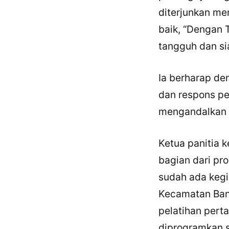
diterjunkan me
baik, “Dengan T
tangguh dan si
Ia berharap de
dan respons p
mengandalkan s
Ketua panitia 
bagian dari pr
sudah ada kegi
Kecamatan Ban
pelatihan pert
diprogramkan s