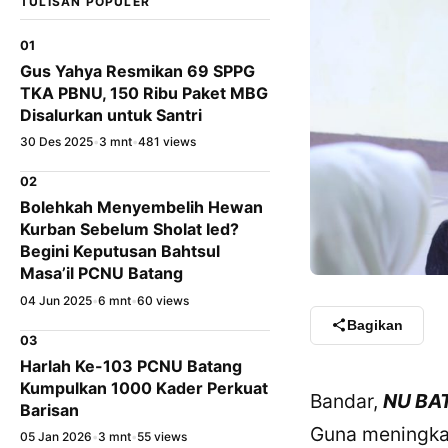
TULISAN POPULER
01
Gus Yahya Resmikan 69 SPPG
TKA PBNU, 150 Ribu Paket MBG
Disalurkan untuk Santri
30 Des 2025
•
3 mnt
•
481 views
02
Bolehkah Menyembelih Hewan
Kurban Sebelum Sholat Ied?
Begini Keputusan Bahtsul
Masa’il PCNU Batang
04 Jun 2025
•
6 mnt
•
60 views
Bagikan
03
Harlah Ke-103 PCNU Batang
Kumpulkan 1000 Kader Perkuat
Bandar,
NU BA
Barisan
Guna meningka
05 Jan 2026
•
3 mnt
•
55 views