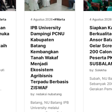
arta
4 Agustus 2026
•
#Warta
4 Agustus 2026
san
IPB University
Siapkan K
muka
Dampingi PCNU
Berkualita
Kabupaten
Ansor Bat
aih
Batang
Gelar Scr
Kembangkan
200 Calon
Tanah Wakaf
Peserta P
Menjadi
SUSBALA
Ekosistem
ofi
by: Solekha
Agribisnis
Subah, NU B
Terpadu Berbasis
Sebanyak 20
ZISWAF
Gerakan Pem
an
Ansor Kabup
by: redaksi nubatang
01
Batang mengi
Batang, NU Batang IPB
paten
kegiatan Scr
University melalui
h
Calon Pesert