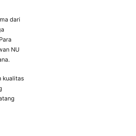
ma dari
ga
Para
awan NU
ana.
 kualitas
g
atang