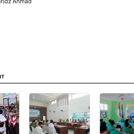
Hafidz Ahmad
IT