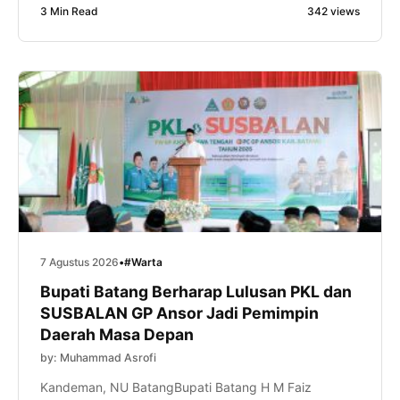
3 Min Read
342 views
intelektual, kepemimpinan, dan kemampuan
manajerial kader. Hal itu disampaikan Gus Tolkhah
sapaan akrabnya, saat memberikan sambutan dalam
pembukaan PKL dan Kursus Banser Lanjutan
(SUSBALAN) Pimpinan […]
7 Agustus 2026
•
#Warta
Bupati Batang Berharap Lulusan PKL dan
SUSBALAN GP Ansor Jadi Pemimpin
Daerah Masa Depan
by: Muhammad Asrofi
Kandeman, NU BatangBupati Batang H M Faiz