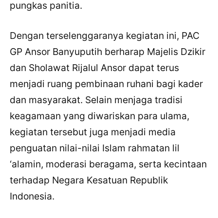
pungkas panitia.
X / Twitter
Dengan terselenggaranya kegiatan ini, PAC
Facebook
GP Ansor Banyuputih berharap Majelis Dzikir
LinkedIn
dan Sholawat Rijalul Ansor dapat terus
Salin Tautan Artikel
menjadi ruang pembinaan ruhani bagi kader
dan masyarakat. Selain menjaga tradisi
keagamaan yang diwariskan para ulama,
kegiatan tersebut juga menjadi media
penguatan nilai-nilai Islam rahmatan lil
‘alamin, moderasi beragama, serta kecintaan
terhadap Negara Kesatuan Republik
Indonesia.