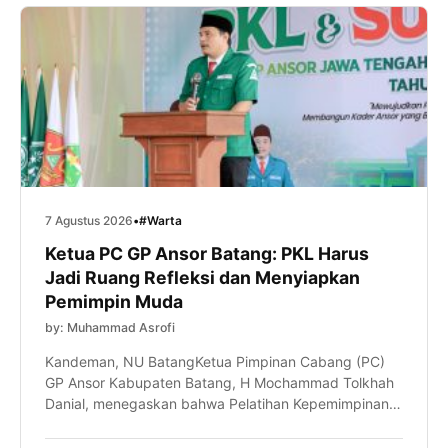
program […]
7 Agustus 2026
•
#Warta
Ketua PC GP Ansor Batang: PKL Harus
Jadi Ruang Refleksi dan Menyiapkan
Pemimpin Muda
by: Muhammad Asrofi
Kandeman, NU BatangKetua Pimpinan Cabang (PC)
GP Ansor Kabupaten Batang, H Mochammad Tolkhah
Danial, menegaskan bahwa Pelatihan Kepemimpinan
Lanjutan (PKL) bukan sekadar tahapan kaderisasi,
tetapi juga ruang untuk meningkatkan kapasitas