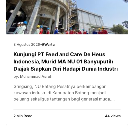
8 Agustus 2026
•
#Warta
Kunjungi PT Feed and Care De Heus
Indonesia, Murid MA NU 01 Banyuputih
Diajak Siapkan Diri Hadapi Dunia Industri
by: Muhammad Asrofi
Gringsing, NU Batang Pesatnya perkembangan
kawasan industri di Kabupaten Batang menjadi
peluang sekaligus tantangan bagi generasi muda.
Karena itu, murid MA NU 01 Banyuputih diajak mulai
menyiapkan kompetensi diri sejak bangku madrasah
2 Min Read
44 views
melalui kunjungan industri ke PT Feed and Care De
Heus Indonesia, Sabtu (8/8/2026). Kegiatan yang
diikuti ratusan murid tersebut menjadi bagian dari