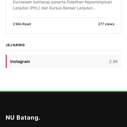
Kurniawan berharap peserta Pelatihan Kepemimpinan
Lanjutan (PKL) dan Kursus Banser Lanjutan
(SUSBALAN) PW GP Ansor Jawa Tengah mampu
menjadi motor penggerak perubahan di daerahnya
2 Min Read
277 views
masing-masing. Bahkan, ia optimistis dari proses
kaderisasi tersebut akan lahir pemimpin-pemimpin
daerah, termasuk calon Bupati Batang di masa
mendatang. Harapan itu disampaikan Faiz saat […]
JEJARING
Instagram
2.8K
NU Batang
.