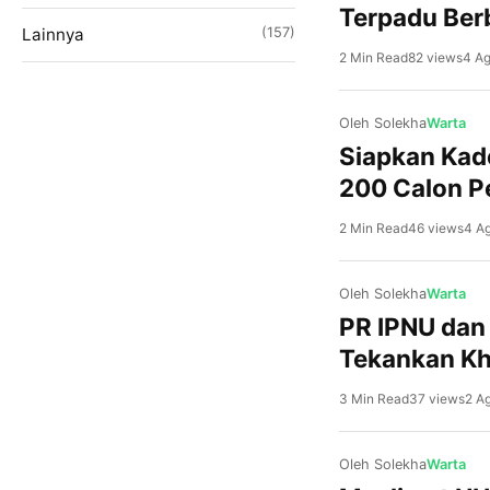
Terpadu Ber
Lainnya
(157)
2 Min Read
82 views
4 A
Oleh Solekha
Warta
Siapkan Kade
200 Calon 
2 Min Read
46 views
4 A
Oleh Solekha
Warta
PR IPNU dan
Tekankan Kh
3 Min Read
37 views
2 A
Oleh Solekha
Warta