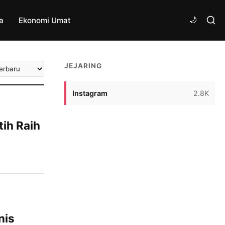
a
Ekonomi Umat
tkan
JEJARING
ikel
Instagram
2.8K
ih Raih
 kembali
h Kabupaten
iikuti
n madrasah,
aid
nis
l keluar