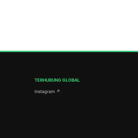
ada Ahad
ni, Komplek
atang.
 lanjut
Aman
serta
Jawa […]
TERHUBUNG GLOBAL
Instagram ↗