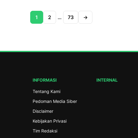
Kabupaten […]
Sambang Pesantren Pesantrenku Aman p
(19/7/2026) di Pondok Pesantren Al-Hasa
1
2
…
73
→
SMK Ma’arif NU 01 Limpung, Kabupaten B
Kegiatan ini merupakan bagian dari tindak
Program Gerakan Nasional Pesantrenku 
Pengurus Besar Nahdlatul Ulama (PBNU) 
program Sambang Pesantren RMI PWNU 
INFORMASI
INTERNAL
Tentang Kami
Pedoman Media Siber
Disclaimer
Kebijakan Privasi
Tim Redaksi