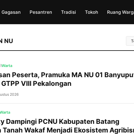
Gagasan
Pesantren
Tradisi
Tokoh
Ruang Warg
Uru
N NU
Art
i
Warta
san Peserta, Pramuka MA NU 01 Banyuput
GTPP VIII Pekalongan
ustus 2026
Kajen, NU BatangPrestasi membanggakan
ditorehkan Pramuka MA NU 01 Banyuputi
Batang. Di tengah persaingan ketat yang d
Warta
ratusan peserta dari berbagai sekolah da
ity Dampingi PCNU Kabupaten Batang
Dewan Ambalan Hasyim Asy’ari–Rasuna S
Tanah Wakaf Menjadi Ekosistem Agribis
Gugusdepan Batang 15.067-15.068 berhasi