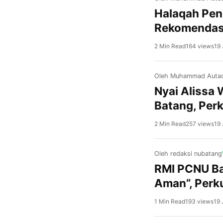
Halaqah Pen
Rekomendas
2 Min Read
164 views
19 
Oleh Muhammad Autad
Nyai Alissa 
Batang, Per
2 Min Read
257 views
19 
Oleh redaksi nubatang
RMI PCNU Ba
Aman”, Perk
1 Min Read
193 views
19 