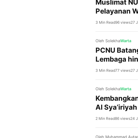
Muslimat NU
Pelayanan 
3 Min Read
96 views
27 J
Oleh Solekha
Warta
PCNU Batang
Lembaga hin
3 Min Read
77 views
27 J
Oleh Solekha
Warta
Kembangkan 
Al Sya’iriya
2 Min Read
86 views
24 J
Oleh Muhammad Autad