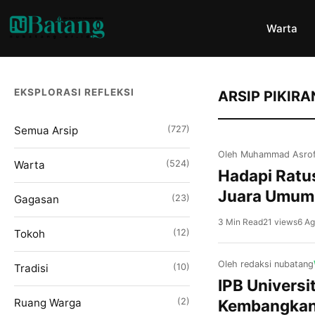
Warta
EKSPLORASI REFLEKSI
ARSIP PIKIRA
Semua Arsip
(727)
Oleh Muhammad Asrof
Warta
(524)
Hadapi Ratu
Juara Umum 
Gagasan
(23)
3 Min Read
21 views
6 Ag
Tokoh
(12)
Oleh redaksi nubatang
Tradisi
(10)
IPB Univers
Ruang Warga
(2)
Kembangkan 