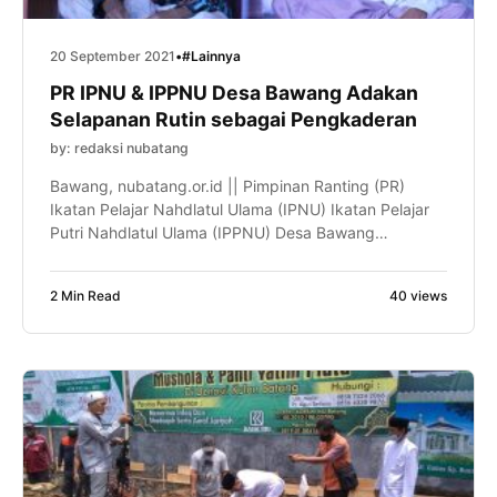
20 September 2021
•
#Lainnya
PR IPNU & IPPNU Desa Bawang Adakan
Selapanan Rutin sebagai Pengkaderan
by: redaksi nubatang
Bawang, nubatang.or.id || Pimpinan Ranting (PR)
Ikatan Pelajar Nahdlatul Ulama (IPNU) Ikatan Pelajar
Putri Nahdlatul Ulama (IPPNU) Desa Bawang
mengadakan kegiatan rutin selapanan. Acara yang
dihadiri oleh puluhan kader muda IPNU, IPPNU,
2 Min Read
40 views
Fatayat dan para pembina terlihat antusias dan
semangat dalam mengikutinya, Ahad (19/09).
Kegiatan ini rutin diselenggarakan di musala dan
masjid wilayah Desa Bawang. […]