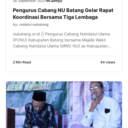
26 September 2021
•
#Lainnya
Pengurus Cabang NU Batang Gelar Rapat
Koordinasi Bersama Tiga Lembaga
by: redaksi nubatang
nubatang.or.id || Pengurus Cabang Nahdatul Ulama
(PCNU) Kabupaten Batang bersama Majelis Wakil
Cabang Nahdatul Ulama (MWC NU) se-Kabupaten
Batang menggelar rapat koordinasi bersama tiga
lembaga Nahdatul Ulama di Aula 2 Tirta Asri Desa
2 Min Read
44 views
Sempu Kecamatan Limpung, Ahad (26/9/2021). Tiga
lembaga yang tergabung pada rapat ini adalah
Rabithah Ma’ahid Islamiyah Nahdatul Ulama (RMINU),
Lembaga Ta’mir Masjid […]