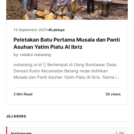
14 September 2021
•
#Lainnya
Peletakan Batu Pertama Musala dan Panti
Asuhan Yatim Piatu Al Ibriz
by: redaksi nubatang
nubatang.or.id || Bertempat di Gang Bundawar Desa
Denasri Kulon Kecamatan Batang mulai didirikan
Musala dan Panti Asuhan Yatim Piatu Al Ibriz. Nama ini
atas ijazah ketua Tanfidziyah Pengurus Cabang
Nahdatul Ulama (PCNU) Kabupaten Batang H Achmad
2 Min Read
55 views
Taufiq, SP, M.Si. Panti asuhan Yatim Piatu di bawah
naungan Yayasan Pendidikan Agama Islam yang
berafiliasi dengan Nahdlatul Ulama […]
JEJARING
Instagram
2.8K