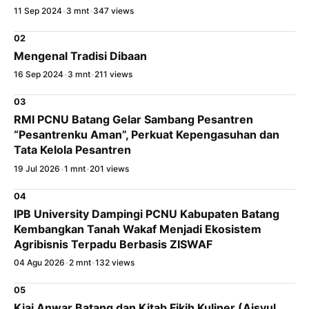
LinkedIn
11 Sep 2024
•
3 mnt
•
347 views
Salin Tautan Artikel
02
Mengenal Tradisi Dibaan
16 Sep 2024
•
3 mnt
•
211 views
03
RMI PCNU Batang Gelar Sambang Pesantren
“Pesantrenku Aman”, Perkuat Kepengasuhan dan
Tata Kelola Pesantren
19 Jul 2026
•
1 mnt
•
201 views
04
IPB University Dampingi PCNU Kabupaten Batang
Kembangkan Tanah Wakaf Menjadi Ekosistem
Agribisnis Terpadu Berbasis ZISWAF
04 Agu 2026
•
2 mnt
•
132 views
05
Kiai Anwar Batang dan Kitab Fikih Kuliner (Aisyul