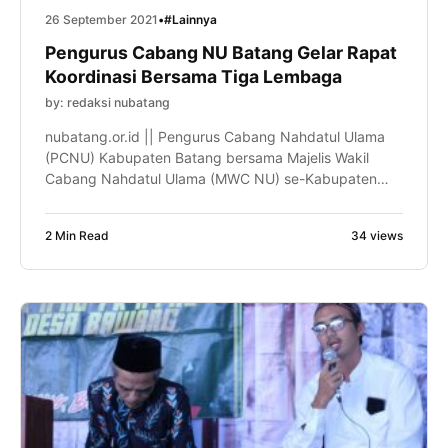
26 September 2021
•
#Lainnya
Pengurus Cabang NU Batang Gelar Rapat
Koordinasi Bersama Tiga Lembaga
by: redaksi nubatang
nubatang.or.id || Pengurus Cabang Nahdatul Ulama
(PCNU) Kabupaten Batang bersama Majelis Wakil
Cabang Nahdatul Ulama (MWC NU) se-Kabupaten
Batang menggelar rapat koordinasi bersama tiga
lembaga Nahdatul Ulama di Aula 2 Tirta Asri Desa
2 Min Read
34 views
Sempu Kecamatan Limpung, Ahad (26/9/2021). Tiga
lembaga yang tergabung pada rapat ini adalah
Rabithah Ma’ahid Islamiyah Nahdatul Ulama (RMINU),
Lembaga Ta’mir Masjid […]