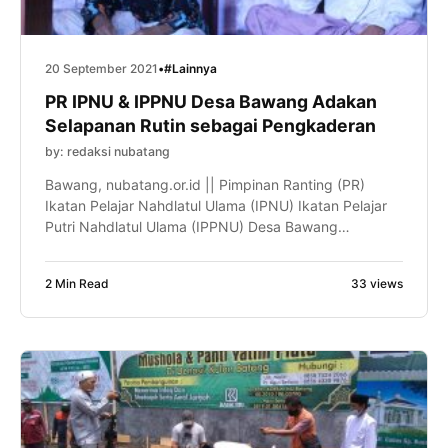
20 September 2021
•
#Lainnya
PR IPNU & IPPNU Desa Bawang Adakan
Selapanan Rutin sebagai Pengkaderan
by: redaksi nubatang
Bawang, nubatang.or.id || Pimpinan Ranting (PR)
Ikatan Pelajar Nahdlatul Ulama (IPNU) Ikatan Pelajar
Putri Nahdlatul Ulama (IPPNU) Desa Bawang
mengadakan kegiatan rutin selapanan. Acara yang
dihadiri oleh puluhan kader muda IPNU, IPPNU,
2 Min Read
33 views
Fatayat dan para pembina terlihat antusias dan
semangat dalam mengikutinya, Ahad (19/09).
Kegiatan ini rutin diselenggarakan di musala dan
masjid wilayah Desa Bawang. […]