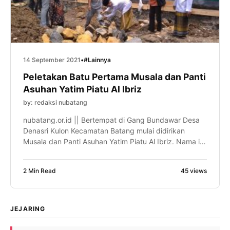
14 September 2021
•
#Lainnya
Peletakan Batu Pertama Musala dan Panti
Asuhan Yatim Piatu Al Ibriz
by: redaksi nubatang
nubatang.or.id || Bertempat di Gang Bundawar Desa
Denasri Kulon Kecamatan Batang mulai didirikan
Musala dan Panti Asuhan Yatim Piatu Al Ibriz. Nama ini
atas ijazah ketua Tanfidziyah Pengurus Cabang
Nahdatul Ulama (PCNU) Kabupaten Batang H Achmad
2 Min Read
45 views
Taufiq, SP, M.Si. Panti asuhan Yatim Piatu di bawah
naungan Yayasan Pendidikan Agama Islam yang
berafiliasi dengan Nahdlatul Ulama […]
JEJARING