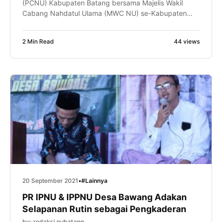
(PCNU) Kabupaten Batang bersama Majelis Wakil
Cabang Nahdatul Ulama (MWC NU) se-Kabupaten
Batang menggelar rapat koordinasi bersama tiga
lembaga Nahdatul Ulama di Aula 2 Tirta Asri Desa
2 Min Read
44 views
Sempu Kecamatan Limpung, Ahad (26/9/2021). Tiga
lembaga yang tergabung pada rapat ini adalah
Rabithah Ma’ahid Islamiyah Nahdatul Ulama (RMINU),
Lembaga Ta’mir Masjid […]
20 September 2021
•
#Lainnya
PR IPNU & IPPNU Desa Bawang Adakan
Selapanan Rutin sebagai Pengkaderan
by: redaksi nubatang