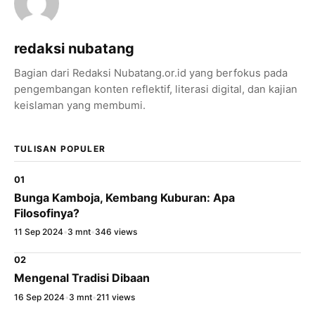
redaksi nubatang
Bagian dari Redaksi Nubatang.or.id yang berfokus pada
pengembangan konten reflektif, literasi digital, dan kajian
keislaman yang membumi.
×
Bagikan Tulisan Ini
TULISAN POPULER
01
WhatsApp
Bunga Kamboja, Kembang Kuburan: Apa
Filosofinya?
X / Twitter
11 Sep 2024
•
3 mnt
•
346 views
Facebook
02
LinkedIn
Mengenal Tradisi Dibaan
16 Sep 2024
•
3 mnt
•
211 views
Salin Tautan Artikel