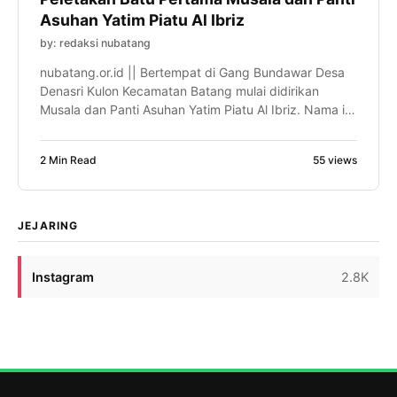
Asuhan Yatim Piatu Al Ibriz
by: redaksi nubatang
nubatang.or.id || Bertempat di Gang Bundawar Desa
Denasri Kulon Kecamatan Batang mulai didirikan
Musala dan Panti Asuhan Yatim Piatu Al Ibriz. Nama ini
atas ijazah ketua Tanfidziyah Pengurus Cabang
Nahdatul Ulama (PCNU) Kabupaten Batang H Achmad
2 Min Read
55 views
Taufiq, SP, M.Si. Panti asuhan Yatim Piatu di bawah
naungan Yayasan Pendidikan Agama Islam yang
berafiliasi dengan Nahdlatul Ulama […]
JEJARING
Instagram
2.8K