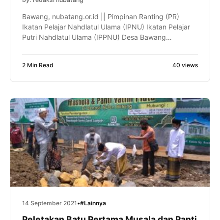
Bawang, nubatang.or.id || Pimpinan Ranting (PR)
Ikatan Pelajar Nahdlatul Ulama (IPNU) Ikatan Pelajar
Putri Nahdlatul Ulama (IPPNU) Desa Bawang
mengadakan kegiatan rutin selapanan. Acara yang
dihadiri oleh puluhan kader muda IPNU, IPPNU,
2 Min Read
40 views
Fatayat dan para pembina terlihat antusias dan
semangat dalam mengikutinya, Ahad (19/09).
Kegiatan ini rutin diselenggarakan di musala dan
masjid wilayah Desa Bawang. […]
14 September 2021
•
#Lainnya
Peletakan Batu Pertama Musala dan Panti