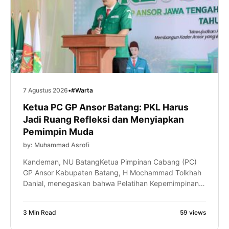
7 Agustus 2026
•
#Warta
Ketua PC GP Ansor Batang: PKL Harus
Jadi Ruang Refleksi dan Menyiapkan
Pemimpin Muda
by: Muhammad Asrofi
Kandeman, NU BatangKetua Pimpinan Cabang (PC)
GP Ansor Kabupaten Batang, H Mochammad Tolkhah
Danial, menegaskan bahwa Pelatihan Kepemimpinan
Lanjutan (PKL) bukan sekadar tahapan kaderisasi,
tetapi juga ruang untuk meningkatkan kapasitas
3 Min Read
59 views
intelektual, kepemimpinan, dan kemampuan
manajerial kader. Hal itu disampaikan Gus Tolkhah