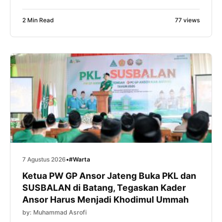
(SUSBALAN) PW GP Ansor Jawa Tengah mampu
menjadi motor penggerak perubahan di daerahnya
2 Min Read
77 views
masing-masing. Bahkan, ia optimistis dari proses
kaderisasi tersebut akan lahir pemimpin-pemimpin
daerah, termasuk calon Bupati Batang di masa
mendatang. Harapan itu disampaikan Faiz saat […]
7 Agustus 2026
•
#Warta
Ketua PW GP Ansor Jateng Buka PKL dan
SUSBALAN di Batang, Tegaskan Kader
Ansor Harus Menjadi Khodimul Ummah
by: Muhammad Asrofi