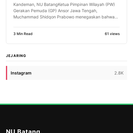
Kandeman, NU BatangKetua Pimpinan Wilayah (PW)
Gerakan Pemuda (GP) Ansor Jawa Tengah,
Muchammad Shidqon Prabowo menegaskan bahwa
kader GP Ansor harus mampu menjadi khodimul
ummah atau pelayan umat yang senantiasa hadir
3 Min Read
61 views
memberikan manfaat bagi masyarakat. Hal itu
disampaikan saat membuka Pelatihan Kepemimpinan
Lanjutan (PKL) dan Kursus Banser Lanjutan
(SUSBALAN) PW GP Ansor Jawa Tengah di […]
JEJARING
Instagram
2.8K
NU Batang
.