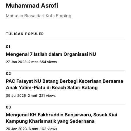
Muhammad Asrofi
Manusia Biasa dari Kota Emping
TULISAN POPULER
01
×
Bagikan Tulisan Ini
Mengenal 7 Istilah dalam Organisasi NU
27 Jan 2023
•
2 mnt
•
654 views
WhatsApp
02
X / Twitter
PAC Fatayat NU Batang Berbagi Keceriaan Bersama
Anak Yatim-Piatu di Beach Safari Batang
Facebook
09 Jul 2026
•
2 mnt
•
321 views
LinkedIn
03
Mengenal KH Fakhruddin Banjarwaru, Sosok Kiai
Salin Tautan Artikel
Kampung Kharismatik yang Sederhana
20 Jan 2023
•
6 mnt
•
163 views