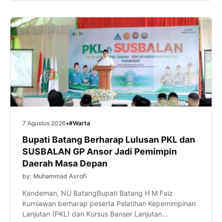
sapaan akrabnya, saat memberikan sambutan dalam
pembukaan PKL dan Kursus Banser Lanjutan
(SUSBALAN) Pimpinan […]
7 Agustus 2026
•
#Warta
Bupati Batang Berharap Lulusan PKL dan
SUSBALAN GP Ansor Jadi Pemimpin
Daerah Masa Depan
by: Muhammad Asrofi
Kandeman, NU BatangBupati Batang H M Faiz
Kurniawan berharap peserta Pelatihan Kepemimpinan
Lanjutan (PKL) dan Kursus Banser Lanjutan