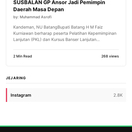
SUSBALAN GP Ansor Jadi Pemimpin
Daerah Masa Depan
by: Muhammad Asrofi
Kandeman, NU BatangBupati Batang H M Faiz
Kurniawan berharap peserta Pelatihan Kepemimpinan
Lanjutan (PKL) dan Kursus Banser Lanjutan
(SUSBALAN) PW GP Ansor Jawa Tengah mampu
menjadi motor penggerak perubahan di daerahnya
2 Min Read
268 views
masing-masing. Bahkan, ia optimistis dari proses
kaderisasi tersebut akan lahir pemimpin-pemimpin
daerah, termasuk calon Bupati Batang di masa
mendatang. Harapan itu disampaikan Faiz saat […]
JEJARING
Instagram
2.8K