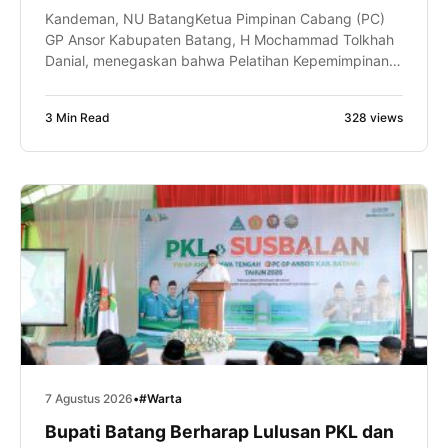
Kandeman, NU BatangKetua Pimpinan Cabang (PC)
GP Ansor Kabupaten Batang, H Mochammad Tolkhah
Danial, menegaskan bahwa Pelatihan Kepemimpinan
Lanjutan (PKL) bukan sekadar tahapan kaderisasi,
tetapi juga ruang untuk meningkatkan kapasitas
3 Min Read
328 views
intelektual, kepemimpinan, dan kemampuan
manajerial kader. Hal itu disampaikan Gus Tolkhah
sapaan akrabnya, saat memberikan sambutan dalam
pembukaan PKL dan Kursus Banser Lanjutan
(SUSBALAN) Pimpinan […]
7 Agustus 2026
•
#Warta
Bupati Batang Berharap Lulusan PKL dan