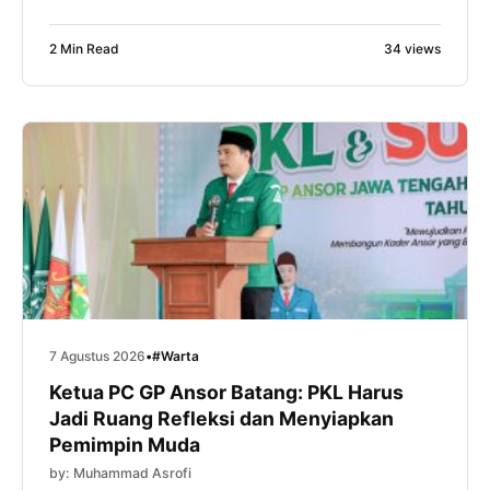
Karena itu, murid MA NU 01 Banyuputih diajak mulai
menyiapkan kompetensi diri sejak bangku madrasah
2 Min Read
34 views
melalui kunjungan industri ke PT Feed and Care De
Heus Indonesia, Sabtu (8/8/2026). Kegiatan yang
diikuti ratusan murid tersebut menjadi bagian dari
program […]
7 Agustus 2026
•
#Warta
Ketua PC GP Ansor Batang: PKL Harus
Jadi Ruang Refleksi dan Menyiapkan
Pemimpin Muda
by: Muhammad Asrofi