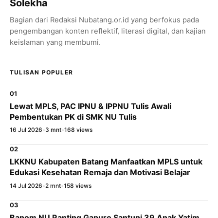
Solekha
Bagian dari Redaksi Nubatang.or.id yang berfokus pada
WhatsApp
pengembangan konten reflektif, literasi digital, dan kajian
keislaman yang membumi.
X / Twitter
Facebook
TULISAN POPULER
LinkedIn
01
Lewat MPLS, PAC IPNU & IPPNU Tulis Awali
Salin Tautan Artikel
Pembentukan PK di SMK NU Tulis
16 Jul 2026
•
3 mnt
•
168 views
02
LKKNU Kabupaten Batang Manfaatkan MPLS untuk
Edukasi Kesehatan Remaja dan Motivasi Belajar
14 Jul 2026
•
2 mnt
•
158 views
03
Banom NU Ranting Gapuro Santuni 39 Anak Yatim,