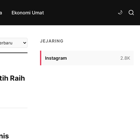
a
Ekonomi Umat
tkan
JEJARING
ikel
Instagram
2.8K
ih Raih
 kembali
h Kabupaten
iikuti
n madrasah,
aid
nis
l keluar