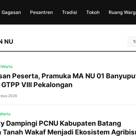
Gagasan
Pesantren
Tradisi
Tokoh
Ruang Warg
Uru
N NU
Art
i
Warta
san Peserta, Pramuka MA NU 01 Banyuput
GTPP VIII Pekalongan
ustus 2026
Kajen, NU BatangPrestasi membanggakan
ditorehkan Pramuka MA NU 01 Banyuputi
Batang. Di tengah persaingan ketat yang d
Warta
ratusan peserta dari berbagai sekolah da
ity Dampingi PCNU Kabupaten Batang
Dewan Ambalan Hasyim Asy’ari–Rasuna S
Tanah Wakaf Menjadi Ekosistem Agribis
Gugusdepan Batang 15.067-15.068 berhasi