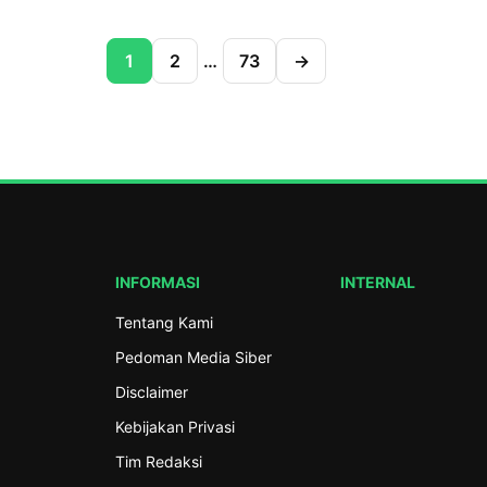
Kabupaten […]
Sambang Pesantren Pesantrenku Aman p
(19/7/2026) di Pondok Pesantren Al-Hasa
1
2
…
73
→
SMK Ma’arif NU 01 Limpung, Kabupaten B
Kegiatan ini merupakan bagian dari tindak
Program Gerakan Nasional Pesantrenku 
Pengurus Besar Nahdlatul Ulama (PBNU) 
program Sambang Pesantren RMI PWNU 
INFORMASI
INTERNAL
Tentang Kami
Pedoman Media Siber
Disclaimer
Kebijakan Privasi
Tim Redaksi