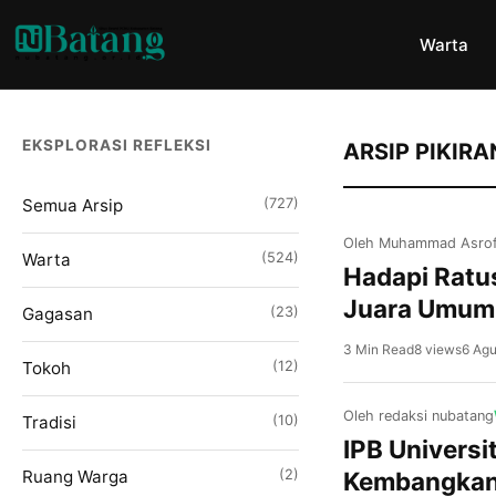
Warta
EKSPLORASI REFLEKSI
ARSIP PIKIRA
Semua Arsip
(727)
Oleh Muhammad Asrof
Warta
(524)
Hadapi Ratu
Juara Umum 
Gagasan
(23)
3 Min Read
8 views
6 Ag
Tokoh
(12)
Oleh redaksi nubatang
Tradisi
(10)
IPB Univers
Ruang Warga
(2)
Kembangkan 