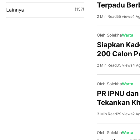
Terpadu Ber
Lainnya
(157)
2 Min Read
55 views
4 A
Oleh Solekha
Warta
Siapkan Kade
200 Calon 
2 Min Read
35 views
4 A
Oleh Solekha
Warta
PR IPNU dan
Tekankan Kh
3 Min Read
29 views
2 A
Oleh Solekha
Warta