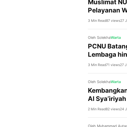
Muslimat NU
Pelayanan 
3 Min Read
87 views
27 J
Oleh Solekha
Warta
PCNU Batang
Lembaga hin
3 Min Read
71 views
27 J
Oleh Solekha
Warta
Kembangkan 
Al Sya’iriya
2 Min Read
82 views
24 J
Oleh Muhammad Autad