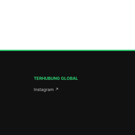
ada Ahad
ni, Komplek
atang.
 lanjut
Aman
serta
Jawa […]
TERHUBUNG GLOBAL
Instagram ↗