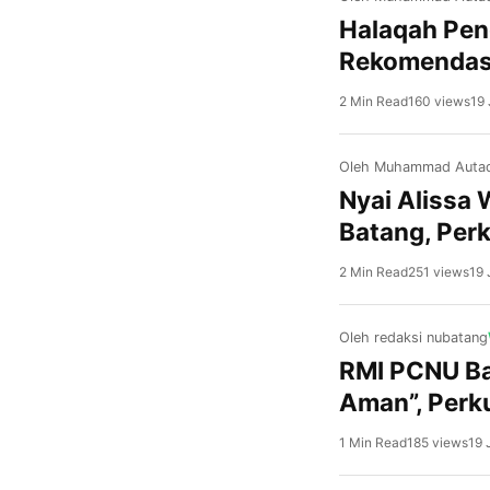
Halaqah Pen
Rekomendas
2 Min Read
160 views
19 
Oleh Muhammad Autad
Nyai Alissa 
Batang, Per
2 Min Read
251 views
19 
Oleh redaksi nubatang
RMI PCNU Ba
Aman”, Perk
1 Min Read
185 views
19 