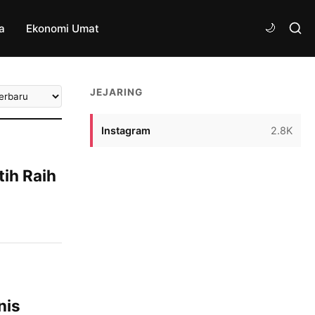
a
Ekonomi Umat
tkan
JEJARING
ikel
Instagram
2.8K
ih Raih
 kembali
h Kabupaten
iikuti
n madrasah,
aid
nis
l keluar