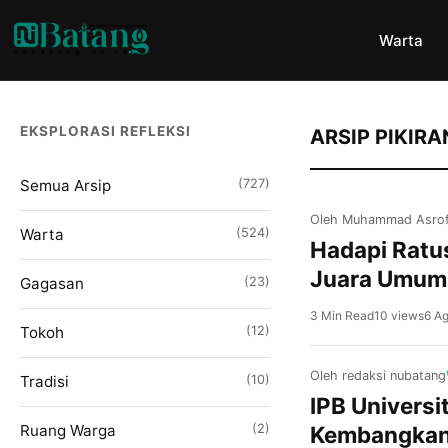
Warta
EKSPLORASI REFLEKSI
ARSIP PIKIRA
Semua Arsip
(727)
Oleh Muhammad Asrof
Warta
(524)
Hadapi Ratu
Juara Umum 
Gagasan
(23)
3 Min Read
10 views
6 A
Tokoh
(12)
Oleh redaksi nubatang
Tradisi
(10)
IPB Univers
Ruang Warga
(2)
Kembangkan 