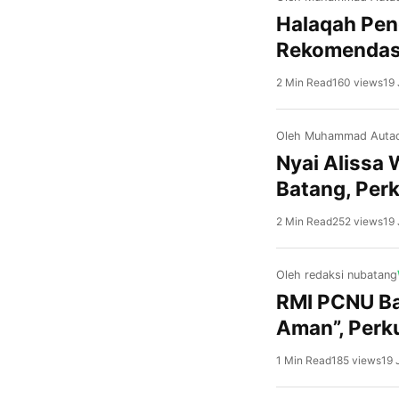
Halaqah Pen
Rekomendas
2 Min Read
160 views
19 
Oleh Muhammad Autad
Nyai Alissa 
Batang, Per
2 Min Read
252 views
19 
Oleh redaksi nubatang
RMI PCNU Ba
Aman”, Perk
1 Min Read
185 views
19 