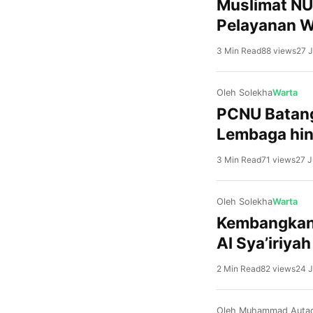
Muslimat NU
Pelayanan 
3 Min Read
88 views
27 J
Oleh Solekha
Warta
PCNU Batang
Lembaga hin
3 Min Read
71 views
27 J
Oleh Solekha
Warta
Kembangkan 
Al Sya’iriya
2 Min Read
82 views
24 J
Oleh Muhammad Autad