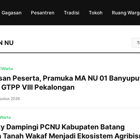
Gagasan
Pesantren
Tradisi
Tokoh
Ruang Warg
Uru
N NU
Art
i
Warta
san Peserta, Pramuka MA NU 01 Banyuput
GTPP VIII Pekalongan
gustus 2026
Kajen, NU BatangPrestasi membanggakan
ditorehkan Pramuka MA NU 01 Banyuputi
Batang. Di tengah persaingan ketat yang d
Warta
ratusan peserta dari berbagai sekolah da
ity Dampingi PCNU Kabupaten Batang
Dewan Ambalan Hasyim Asy’ari–Rasuna S
Tanah Wakaf Menjadi Ekosistem Agribis
Gugusdepan Batang 15.067-15.068 berhasi