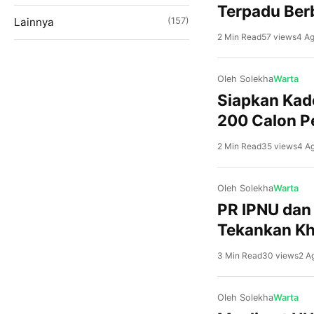
Terpadu Ber
Lainnya
(157)
2 Min Read
57 views
4 A
Oleh Solekha
Warta
Siapkan Kade
200 Calon 
2 Min Read
35 views
4 A
Oleh Solekha
Warta
PR IPNU dan
Tekankan Kh
3 Min Read
30 views
2 A
Oleh Solekha
Warta