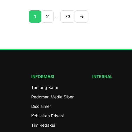
Kabupaten […]
Sambang Pesantren Pesantrenku Aman p
(19/7/2026) di Pondok Pesantren Al-Hasa
1
2
…
73
→
SMK Ma’arif NU 01 Limpung, Kabupaten B
Kegiatan ini merupakan bagian dari tindak
Program Gerakan Nasional Pesantrenku 
Pengurus Besar Nahdlatul Ulama (PBNU) 
program Sambang Pesantren RMI PWNU 
INFORMASI
INTERNAL
Tentang Kami
Pedoman Media Siber
Disclaimer
Kebijakan Privasi
Tim Redaksi