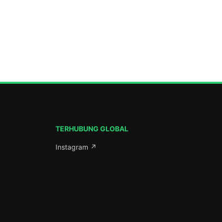
ada Ahad
ni, Komplek
atang.
 lanjut
Aman
serta
Jawa […]
TERHUBUNG GLOBAL
Instagram ↗