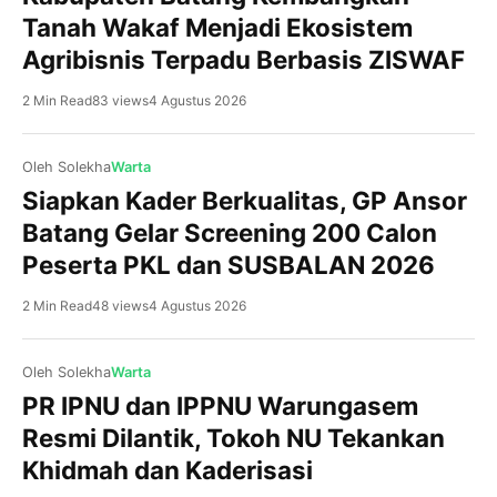
Tanah Wakaf Menjadi Ekosistem
Agribisnis Terpadu Berbasis ZISWAF
2 Min Read
83 views
4 Agustus 2026
Oleh Solekha
Warta
Siapkan Kader Berkualitas, GP Ansor
Kajen, NU BatangPrestasi membanggakan kembali
Batang Gelar Screening 200 Calon
ditorehkan Pramuka MA NU 01 Banyuputih Kabupaten
Peserta PKL dan SUSBALAN 2026
Batang. Di tengah persaingan ketat yang diikuti ratusan
peserta dari berbagai sekolah dan madrasah, Dewan
2 Min Read
48 views
4 Agustus 2026
Ambalan Hasyim Asy’ari–Rasuna Said Gugusdepan
Batang 15.067-15.068 berhasil keluar sebagai Juara
Umum dalam ajang Gladi Tangguh Pramuka Penegak
Oleh Solekha
Warta
(GTPP) VIII UIN K.H. Abdurrahman Wahid Pekalongan
PR IPNU dan IPPNU Warungasem
Tahun 2026. Keberhasilan […]
Batang, NU Batang IPB University melalui program
Resmi Dilantik, Tokoh NU Tekankan
Dosen Pulang Kampung (DOSPULKAM) Tahun 2026
Khidmah dan Kaderisasi
mendampingi Pengurus Cabang Nahdlatul Ulama