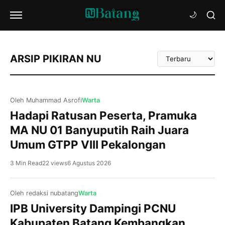
Urutkan
ARSIP PIKIRAN NU
Artikel
Oleh Muhammad Asrofi
Warta
Hadapi Ratusan Peserta, Pramuka
MA NU 01 Banyuputih Raih Juara
Umum GTPP VIII Pekalongan
3 Min Read
22 views
6 Agustus 2026
Oleh redaksi nubatang
Warta
IPB University Dampingi PCNU
Kabupaten Batang Kembangkan