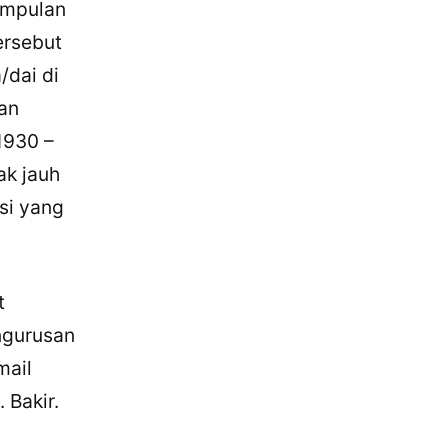
umpulan
ersebut
/dai di
tan
1930 –
ak jauh
si yang
t
ngurusan
mail
 Bakir.