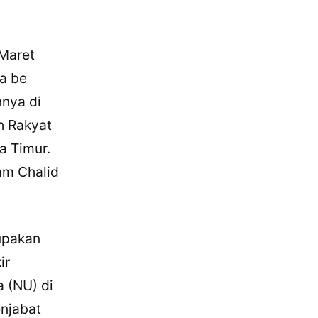
 Maret
a be
nnya di
ah Rakyat
a Timur.
am Chalid
upakan
ir
 (NU) di
enjabat