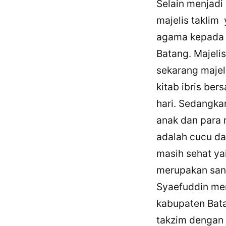
Selain menjadi
majelis taklim
agama kepada s
Batang. Majeli
sekarang majel
kitab ibris be
hari. Sedangka
anak dan para 
adalah cucu dar
masih sehat y
merupakan san
Syaefuddin me
kabupaten Bata
takzim dengan 