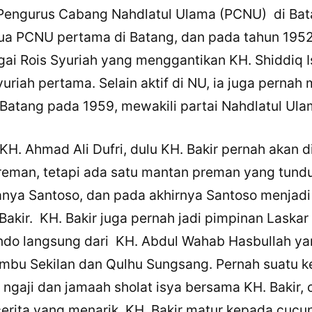
Pengurus Cabang Nahdlatul Ulama (PCNU) di Bata
Facebook
ua PCNU pertama di Batang, dan pada tahun 1952
ai Rois Syuriah yang menggantikan KH. Shiddiq I
LinkedIn
uriah pertama. Selain aktif di NU, ia juga pernah 
Salin Tautan Artikel
atang pada 1959, mewakili partai Nahdlatul Ula
KH. Ahmad Ali Dufri, dulu KH. Bakir pernah akan d
reman, tetapi ada satu mantan preman yang tund
anya Santoso, dan pada akhirnya Santoso menjadi
Bakir. KH. Bakir juga pernah jadi pimpinan Laskar
do langsung dari KH. Abdul Wahab Hasbullah ya
mbu Sekilan dan Qulhu Sungsang. Pernah suatu k
 ngaji dan jamaah sholat isya bersama KH. Bakir,
rita yang menarik, KH. Bakir matur kepada cucu