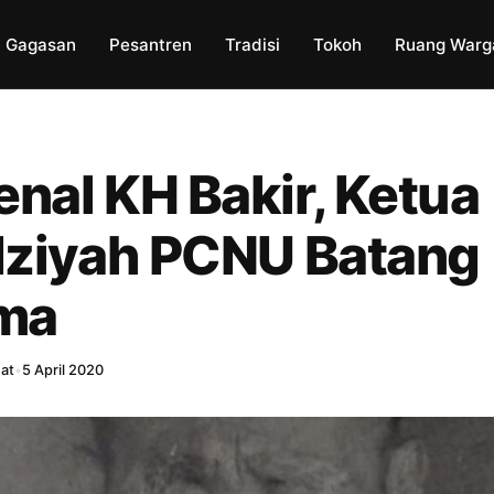
Gagasan
Pesantren
Tradisi
Tokoh
Ruang Warg
nal KH Bakir, Ketua
dziyah PCNU Batang
ma
hat
•
5 April 2020