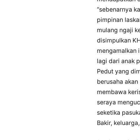
“sebenarnya ka
pimpinan laska
mulang ngaji ke
disimpulkan KH
mengamalkan il
lagi dari anak 
Pedut yang dim
berusaha akan 
membawa keris
seraya menguca
seketika pasuk
Bakir, keluarg