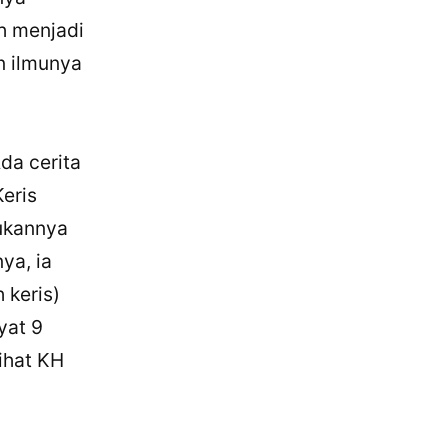
ah menjadi
n ilmunya
da cerita
Keris
sukannya
ya, ia
 keris)
yat 9
ihat KH