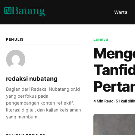
Warta
PENULIS
Lainnya
Menge
Tanfi
redaksi nubatang
Perta
Bagian dari Redaksi Nubatang.or.id
yang berfokus pada
4 Min Read
•
51 kali dili
pengembangan konten reflektif,
literasi digital, dan kajian keislaman
yang membumi.