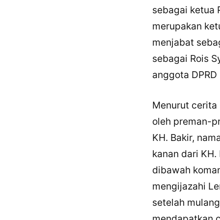
sebagai ketua 
merupakan ket
menjabat sebag
sebagai Rois Sy
anggota DPRD B
Menurut cerita 
oleh preman-p
KH. Bakir, nam
kanan dari KH. 
dibawah koman
mengijazahi Le
setelah mulang
mendapatkan ce