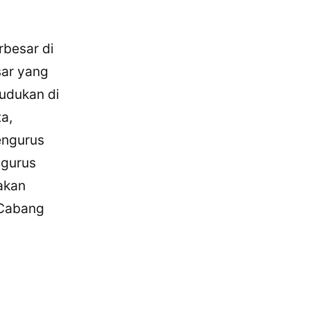
rbesar di
sar yang
udukan di
a,
engurus
ngurus
akan
 Cabang