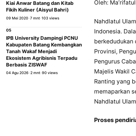
Oleh: Ma’rifatu
Kiai Anwar Batang dan Kitab
Fikih Kuliner (Aisyul Bahri)
09 Mei 2020
•
7 mnt
•
103 views
Nahdlatul Ulam
Indonesia. Dala
05
IPB University Dampingi PCNU
berkedudukan d
Kabupaten Batang Kembangkan
Provinsi, Peng
Tanah Wakaf Menjadi
Ekosistem Agribisnis Terpadu
Pengurus Caban
Berbasis ZISWAF
Majelis Wakil 
04 Agu 2026
•
2 mnt
•
90 views
Ranting yang b
memaparkan sed
Nahdlatul Ulam
Proses pendiri