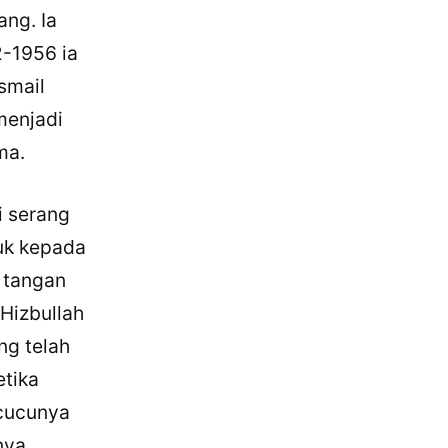
ng. Ia
-1956 ia
smail
menjadi
ma.
i serang
uk kepada
 tangan
 Hizbullah
ng telah
etika
 cucunya
nya