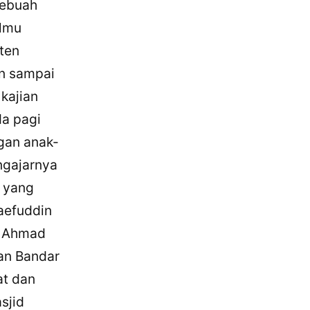
sebuah
ilmu
ten
an sampai
kajian
da pagi
gan anak-
ngajarnya
r yang
aefuddin
g Ahmad
an Bandar
at dan
sjid