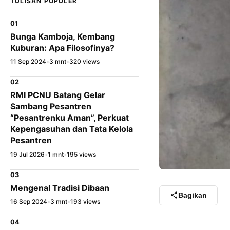
TULISAN POPULER
01
Bunga Kamboja, Kembang
Kuburan: Apa Filosofinya?
11 Sep 2024
•
3 mnt
•
320 views
02
RMI PCNU Batang Gelar
Sambang Pesantren
“Pesantrenku Aman”, Perkuat
Kepengasuhan dan Tata Kelola
Pesantren
19 Jul 2026
•
1 mnt
•
195 views
03
Mengenal Tradisi Dibaan
Bagikan
16 Sep 2024
•
3 mnt
•
193 views
04