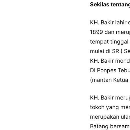
Sekilas tentan
KH. Bakir lahi
1899 dan merup
tempat tinggal
mulai di SR ( S
KH. Bakir mond
Di Ponpes Tebu
(mantan Ketua
KH. Bakir mer
tokoh yang mem
merupakan ulam
Batang bersama