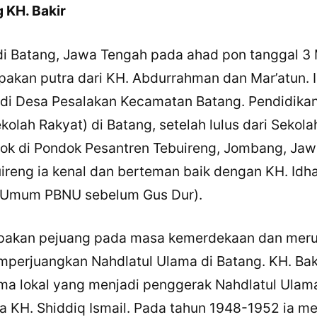
g KH. Bakir
r di Batang, Jawa Tengah pada ahad pon tanggal 3
akan putra dari KH. Abdurrahman dan Mar’atun. I
 di Desa Pesalakan Kecamatan Batang. Pendidika
ekolah Rakyat) di Batang, setelah lulus dari Sekol
ok di Pondok Pesantren Tebuireng, Jombang, Jaw
ireng ia kenal dan berteman baik dengan KH. Idh
 Umum PBNU sebelum Gus Dur).
upakan pejuang pada masa kemerdekaan dan mer
×
Bagikan Tulisan Ini
perjuangkan Nahdlatul Ulama di Batang. KH. Bak
a lokal yang menjadi penggerak Nahdlatul Ulama
WhatsApp
 KH. Shiddiq Ismail. Pada tahun 1948-1952 ia m
X / Twitter