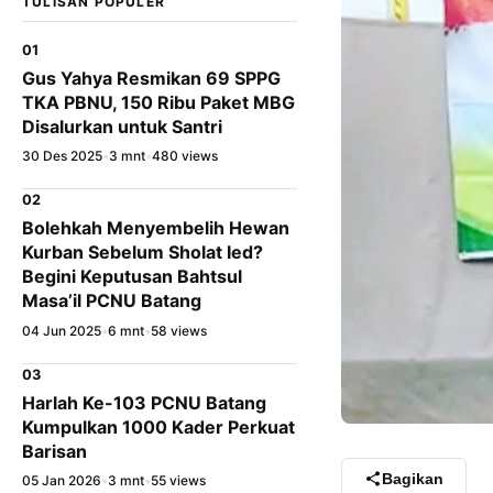
TULISAN POPULER
01
Gus Yahya Resmikan 69 SPPG
TKA PBNU, 150 Ribu Paket MBG
Disalurkan untuk Santri
30 Des 2025
•
3 mnt
•
480 views
02
Bolehkah Menyembelih Hewan
Kurban Sebelum Sholat Ied?
Begini Keputusan Bahtsul
Masa’il PCNU Batang
04 Jun 2025
•
6 mnt
•
58 views
03
Harlah Ke-103 PCNU Batang
Kumpulkan 1000 Kader Perkuat
Barisan
Bagikan
05 Jan 2026
•
3 mnt
•
55 views