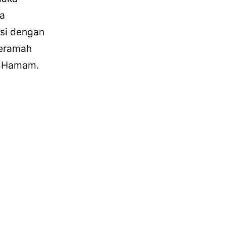
ga
isi dengan
ceramah
as Hamam.