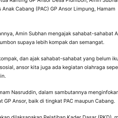
s Anak Cabang (PAC) GP Ansor Limpung, Hamam
×
Bagikan Tulisan Ini
WhatsApp
nnya, Amin Subhan mengajak sahabat-sahabat A
X / Twitter
Plumbon supaya lebih kompak dan semangat.
Facebook
 kompak, dan ajak sahabat-sahabat yang belum iku
LinkedIn
 sosial, ansor kita juga ada kegiatan olahraga sepe
Salin Tautan Artikel
in.
am Nasruddin, dalam sambutannya menginfokan 
t GP Ansor, baik di tingkat PAC maupun Cabang.
 akan dilaksanakan Pelatihan Kader Dasar (PKD), 