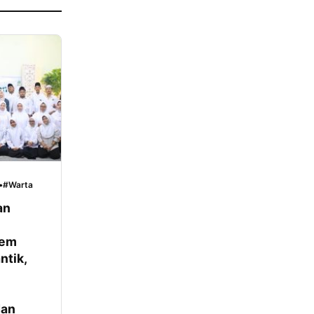
•
#Warta
an
sem
ntik,
dan