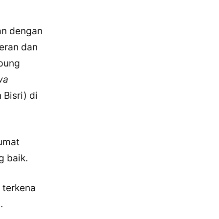
an dengan
deran dan
pung
wa
Bisri) di
 umat
g baik.
 terkena
.