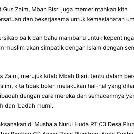
jut Gus Zaim, Mbah Bisri juga memerintahkan kita
rsatuan dan bekerjasama untuk kemaslahatan u
bersikap baik dan bahu mambahu untuk kepenting
n muslim akan simpatik dengan Islam dengan send
 Zaim, merujuk kitab Mbah Bisri, tentu dalam ber
lim, kita tidak boleh melakukan hal-hal yang dila
beribadah dengan cara mereka dan semacamnya ya
h dan ibadah murni.
aksanakan di Mushala Nurul Huda RT 03 Desa Plu
Ketua Ranting GP Ansor Desa Plumbon, Amin Subha