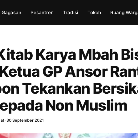
Gagasan
Pesantren
Tradisi
Tokoh
Ruang Warg
Kitab Karya Mbah Bis
 Ketua GP Ansor Ran
on Tekankan Bersi
Kepada Non Muslim
hat
•
30 September 2021