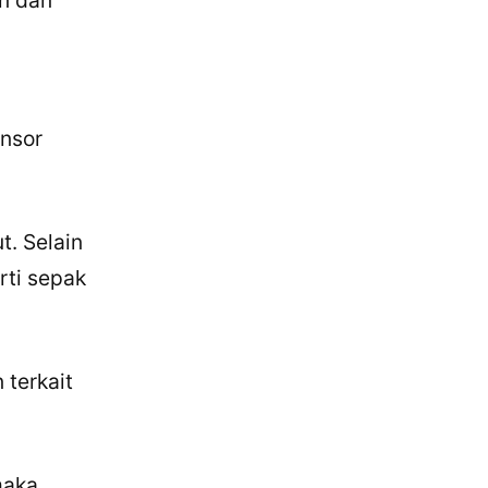
nsor
t. Selain
rti sepak
terkait
maka