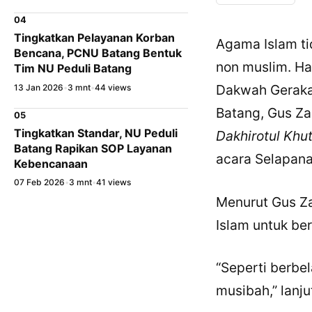
04
Tingkatkan Pelayanan Korban
Agama Islam t
Bencana, PCNU Batang Bentuk
non muslim. Ha
Tim NU Peduli Batang
Dakwah Geraka
13 Jan 2026
•
3 mnt
•
44 views
Batang, Gus Za
05
Tingkatkan Standar, NU Peduli
Dakhirotul Khu
Batang Rapikan SOP Layanan
acara Selapana
Kebencanaan
07 Feb 2026
•
3 mnt
•
41 views
Menurut Gus Za
Islam untuk be
“Seperti berbe
musibah,” lanj