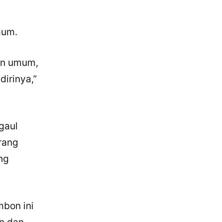
mum.
an umum,
irinya,”
gaul
rang
ng
mbon ini
n dan