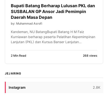
Bupati Batang Berharap Lulusan PKL dan
SUSBALAN GP Ansor Jadi Pemimpin
Daerah Masa Depan
by: Muhammad Asrofi
Kandeman, NU BatangBupati Batang H M Faiz
Kurniawan berharap peserta Pelatihan Kepemimpinan
Lanjutan (PKL) dan Kursus Banser Lanjutan
(SUSBALAN) PW GP Ansor Jawa Tengah mampu
menjadi motor penggerak perubahan di daerahnya
2 Min Read
268 views
masing-masing. Bahkan, ia optimistis dari proses
kaderisasi tersebut akan lahir pemimpin-pemimpin
daerah, termasuk calon Bupati Batang di masa
mendatang. Harapan itu disampaikan Faiz saat […]
JEJARING
Instagram
2.8K