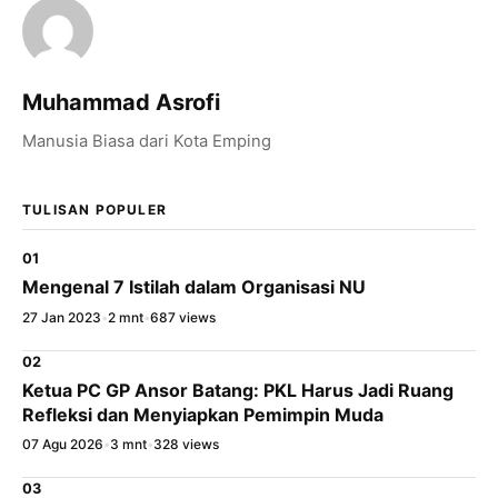
×
Bagikan Tulisan Ini
WhatsApp
Muhammad Asrofi
X / Twitter
Manusia Biasa dari Kota Emping
Facebook
TULISAN POPULER
LinkedIn
01
Salin Tautan Artikel
Mengenal 7 Istilah dalam Organisasi NU
27 Jan 2023
•
2 mnt
•
687 views
02
Ketua PC GP Ansor Batang: PKL Harus Jadi Ruang
Refleksi dan Menyiapkan Pemimpin Muda
07 Agu 2026
•
3 mnt
•
328 views
03