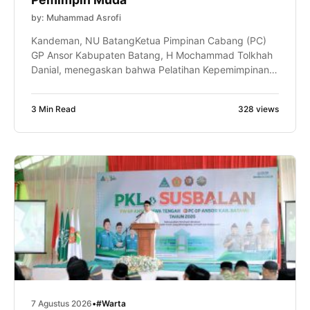
by: Muhammad Asrofi
Kandeman, NU BatangKetua Pimpinan Cabang (PC)
GP Ansor Kabupaten Batang, H Mochammad Tolkhah
Danial, menegaskan bahwa Pelatihan Kepemimpinan
Lanjutan (PKL) bukan sekadar tahapan kaderisasi,
tetapi juga ruang untuk meningkatkan kapasitas
3 Min Read
328 views
intelektual, kepemimpinan, dan kemampuan
manajerial kader. Hal itu disampaikan Gus Tolkhah
sapaan akrabnya, saat memberikan sambutan dalam
pembukaan PKL dan Kursus Banser Lanjutan
(SUSBALAN) Pimpinan […]
7 Agustus 2026
•
#Warta