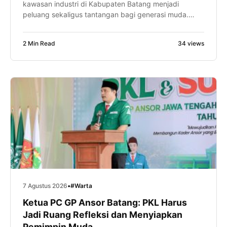
kawasan industri di Kabupaten Batang menjadi
peluang sekaligus tantangan bagi generasi muda.
Karena itu, murid MA NU 01 Banyuputih diajak mulai
menyiapkan kompetensi diri sejak bangku madrasah
2 Min Read
34 views
melalui kunjungan industri ke PT Feed and Care De
Heus Indonesia, Sabtu (8/8/2026). Kegiatan yang
diikuti ratusan murid tersebut menjadi bagian dari
program […]
7 Agustus 2026
•
#Warta
Ketua PC GP Ansor Batang: PKL Harus
Jadi Ruang Refleksi dan Menyiapkan
Pemimpin Muda