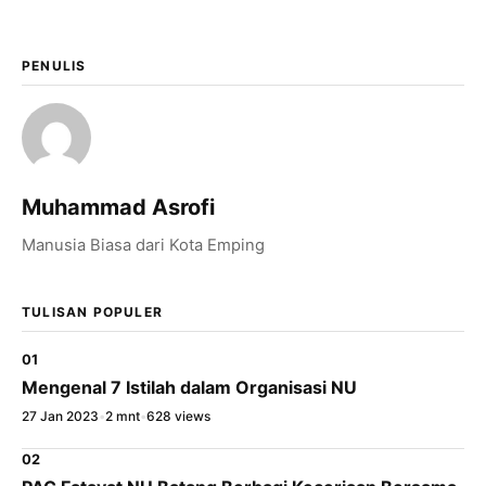
×
Bagikan Tulisan Ini
PENULIS
WhatsApp
X / Twitter
Muhammad Asrofi
Facebook
Manusia Biasa dari Kota Emping
LinkedIn
Salin Tautan Artikel
TULISAN POPULER
01
Mengenal 7 Istilah dalam Organisasi NU
27 Jan 2023
•
2 mnt
•
628 views
02