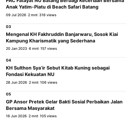
PAC Fatayat NU Batang Berbagi Keceriaan Bersama
Anak Yatim-Piatu di Beach Safari Batang
09 Jul 2026
•
2 mnt
•
316 views
03
Mengenal KH Fakhruddin Banjarwaru, Sosok Kiai
Kampung Kharismatik yang Sederhana
20 Jan 2023
•
6 mnt
•
157 views
04
KH Sulthon Sya’ir Sebut Kitab Kuning sebagai
Fondasi Kekuatan NU
28 Jun 2026
•
2 mnt
•
106 views
05
GP Ansor Pretek Gelar Bakti Sosial Perbaikan Jalan
Bersama Masyarakat
16 Jun 2026
•
2 mnt
•
105 views