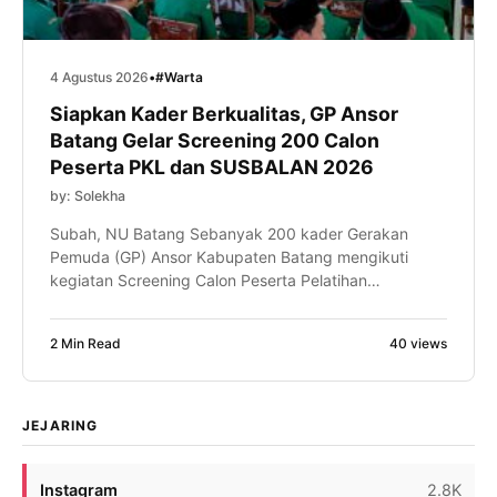
4 Agustus 2026
•
#Warta
Siapkan Kader Berkualitas, GP Ansor
Batang Gelar Screening 200 Calon
Peserta PKL dan SUSBALAN 2026
by: Solekha
Subah, NU Batang Sebanyak 200 kader Gerakan
Pemuda (GP) Ansor Kabupaten Batang mengikuti
kegiatan Screening Calon Peserta Pelatihan
Kepemimpinan Lanjutan (PKL) dan Kursus Banser
Lanjutan (SUSBALAN) Tahun 2026 yang
2 Min Read
40 views
diselenggarakan di Pondok Pesantren Subhanah,
Kecamatan Subah, Kabupaten Batang, pada Ahad,
(2/7/2026. Kegiatan ini menjadi tahapan awal dalam
proses kaderisasi lanjutan guna menjaring kader-
JEJARING
kader terbaik yang […]
Instagram
2.8K