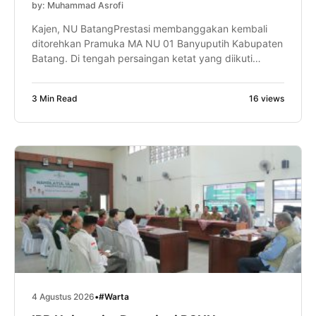
by: Muhammad Asrofi
Kajen, NU BatangPrestasi membanggakan kembali
ditorehkan Pramuka MA NU 01 Banyuputih Kabupaten
Batang. Di tengah persaingan ketat yang diikuti
ratusan peserta dari berbagai sekolah dan madrasah,
Dewan Ambalan Hasyim Asy’ari–Rasuna Said
3 Min Read
16 views
Gugusdepan Batang 15.067-15.068 berhasil keluar
sebagai Juara Umum dalam ajang Gladi Tangguh
Pramuka Penegak (GTPP) VIII UIN K.H. Abdurrahman
Wahid Pekalongan Tahun 2026. Keberhasilan […]
4 Agustus 2026
•
#Warta