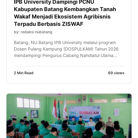
IPB University Dampingi PCNU
Kabupaten Batang Kembangkan Tanah
Wakaf Menjadi Ekosistem Agribisnis
Terpadu Berbasis ZISWAF
by: redaksi nubatang
Batang, NU Batang IPB University melalui program
Dosen Pulang Kampung (DOSPULKAM) Tahun 2026
mendampingi Pengurus Cabang Nahdlatul Ulama
(PCNU) Kabupaten Batang dalam menyusun desain
tapak (site plan) pengembangan kawasan agribisnis
2 Min Read
69 views
terpadu berbasis Zakat, Infak, Sedekah, dan Wakaf
(ZISWAF). Pendampingan digelar di atas tanah wakaf
seluas 5,67 hektare di Desa Selopajang Timur,
Kecamatan Blado, Kabupaten Batang. […]