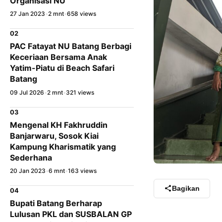
Organisasi NU
27 Jan 2023
•
2 mnt
•
658 views
02
PAC Fatayat NU Batang Berbagi
Keceriaan Bersama Anak
Yatim-Piatu di Beach Safari
Batang
09 Jul 2026
•
2 mnt
•
321 views
03
Mengenal KH Fakhruddin
Banjarwaru, Sosok Kiai
Kampung Kharismatik yang
Sederhana
20 Jan 2023
•
6 mnt
•
163 views
Bagikan
04
Bupati Batang Berharap
Lulusan PKL dan SUSBALAN GP