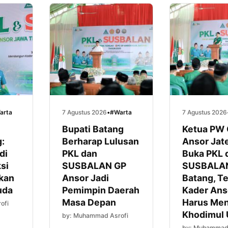
arta
7 Agustus 2026
•
#Warta
7 Agustus 2026
Bupati Batang
Ketua PW
:
Berharap Lulusan
Ansor Jat
di
PKL dan
Buka PKL 
si
SUSBALAN GP
SUSBALAN
kan
Ansor Jadi
Batang, T
uda
Pemimpin Daerah
Kader Ans
Masa Depan
Harus Men
ofi
Khodimul
by: Muhammad Asrofi
by: Muhammad 