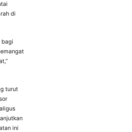
tai
rah di
 bagi
 semangat
t,”
g turut
sor
aligus
anjutkan
tan ini