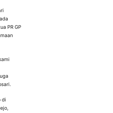
ri
pada
tua PR GP
samaan
 kami
a
juga
sari.
 di
ejo,