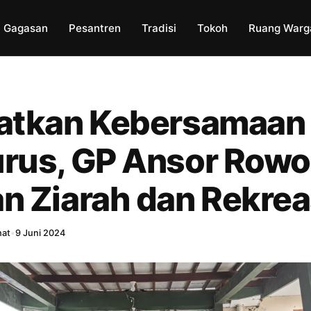
Gagasan
Pesantren
Tradisi
Tokoh
Ruang Warg
atkan Kebersamaan
rus, GP Ansor Rowo
n Ziarah dan Rekrea
hat
•
9 Juni 2024