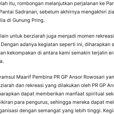
lah itu, rombongan melanjutkan perjalanan ke Pan
 Pantai Sadranan, sebelum akhirnya mengakhiri zia
ia di Gunung Pring.
elain untuk berziarah juga menjadi momen rekreasi
 Dengan adanya kegiatan seperti ini, diharapkan
n kekompakan di antara kami semakin terjalin era
×
Bagikan Tulisan Ini
a.
WhatsApp
yamsul Maarif Pembina PR GP Ansor Rowosari yan
X / Twitter
iarah dan rekreasi yang dilakukan oleh PR GP An
Facebook
iharapkan dapat memberikan manfaat spiritual sek
kiran para pengurus, sehingga mereka dapat mel
LinkedIn
ganisasi dengan semangat yang lebih tinggi. Kegia
Salin Tautan Artikel