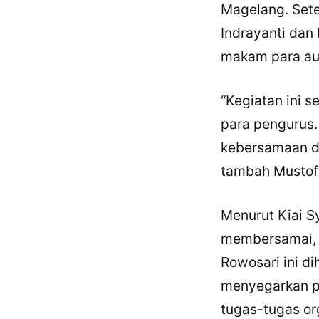
Magelang. Sete
Indrayanti dan
makam para aul
“Kegiatan ini s
para pengurus.
kebersamaan da
tambah Mustof
Menurut Kiai S
membersamai, z
Rowosari ini d
menyegarkan pi
tugas-tugas or