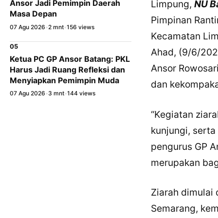
Limpung,
NU B
Ansor Jadi Pemimpin Daerah
Masa Depan
Pimpinan Ranti
07 Agu 2026
•
2 mnt
•
156 views
Kecamatan Lim
05
Ahad, (9/6/202
Ketua PC GP Ansor Batang: PKL
Ansor Rowosari
Harus Jadi Ruang Refleksi dan
Menyiapkan Pemimpin Muda
dan kekompakan
07 Agu 2026
•
3 mnt
•
144 views
“Kegiatan ziara
kunjungi, sert
pengurus GP An
merupakan bagi
Ziarah dimulai
Semarang, kemu