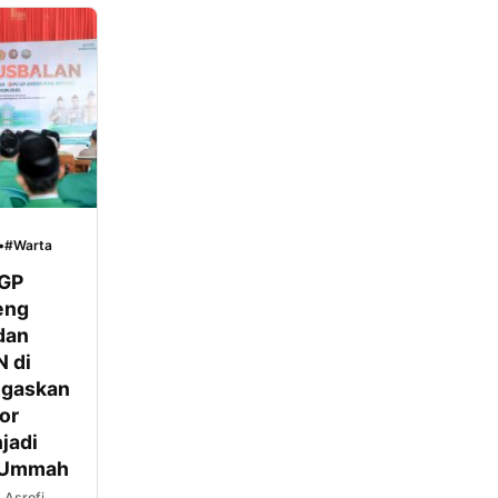
•
#Warta
 GP
eng
dan
 di
egaskan
or
jadi
 Ummah
Asrofi