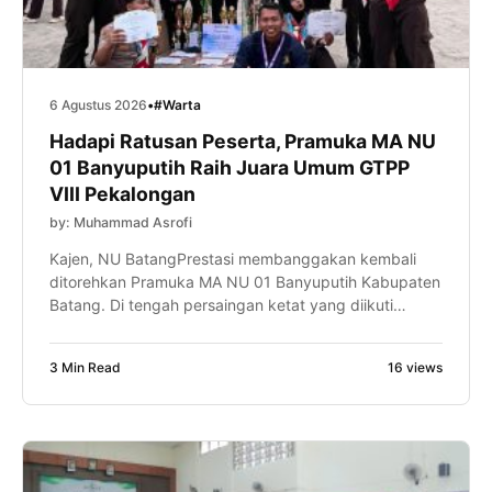
6 Agustus 2026
•
#Warta
Hadapi Ratusan Peserta, Pramuka MA NU
01 Banyuputih Raih Juara Umum GTPP
VIII Pekalongan
by: Muhammad Asrofi
Kajen, NU BatangPrestasi membanggakan kembali
ditorehkan Pramuka MA NU 01 Banyuputih Kabupaten
Batang. Di tengah persaingan ketat yang diikuti
ratusan peserta dari berbagai sekolah dan madrasah,
Dewan Ambalan Hasyim Asy’ari–Rasuna Said
3 Min Read
16 views
Gugusdepan Batang 15.067-15.068 berhasil keluar
sebagai Juara Umum dalam ajang Gladi Tangguh
Pramuka Penegak (GTPP) VIII UIN K.H. Abdurrahman
Wahid Pekalongan Tahun 2026. Keberhasilan […]