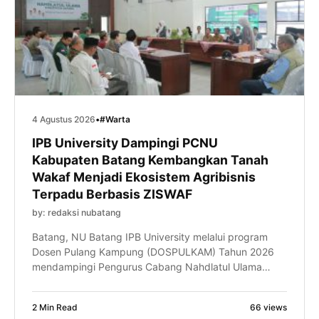
4 Agustus 2026
•
#Warta
IPB University Dampingi PCNU
Kabupaten Batang Kembangkan Tanah
Wakaf Menjadi Ekosistem Agribisnis
Terpadu Berbasis ZISWAF
by: redaksi nubatang
Batang, NU Batang IPB University melalui program
Dosen Pulang Kampung (DOSPULKAM) Tahun 2026
mendampingi Pengurus Cabang Nahdlatul Ulama
(PCNU) Kabupaten Batang dalam menyusun desain
tapak (site plan) pengembangan kawasan agribisnis
2 Min Read
66 views
terpadu berbasis Zakat, Infak, Sedekah, dan Wakaf