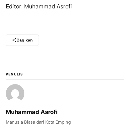
Editor: Muhammad Asrofi
X / Twitter
Facebook
LinkedIn
Bagikan
Salin Tautan Artikel
PENULIS
Muhammad Asrofi
Manusia Biasa dari Kota Emping