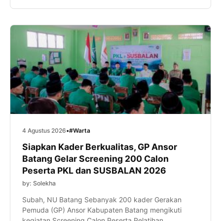
(ZISWAF). Pendampingan digelar di atas tanah wakaf
seluas 5,67 hektare di Desa Selopajang Timur,
Kecamatan Blado, Kabupaten Batang. […]
4 Agustus 2026
•
#Warta
Siapkan Kader Berkualitas, GP Ansor
Batang Gelar Screening 200 Calon
Peserta PKL dan SUSBALAN 2026
by: Solekha
Subah, NU Batang Sebanyak 200 kader Gerakan
Pemuda (GP) Ansor Kabupaten Batang mengikuti
kegiatan Screening Calon Peserta Pelatihan