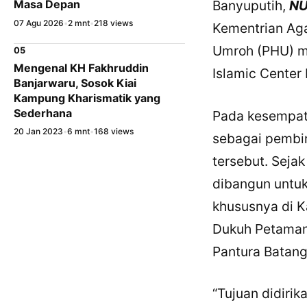
Banyuputih,
NU
Masa Depan
07 Agu 2026
•
2 mnt
•
218 views
Kementrian Ag
Umroh (PHU) m
05
Mengenal KH Fakhruddin
Islamic Center 
Banjarwaru, Sosok Kiai
Kampung Kharismatik yang
Sederhana
Pada kesempatan
20 Jan 2023
•
6 mnt
•
168 views
sebagai pembi
tersebut. Seja
dibangun untuk
khususnya di Ka
Dukuh Petamana
Pantura Batang
“Tujuan didiri