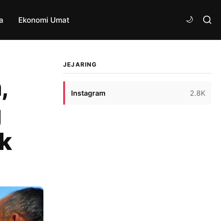
a
Ekonomi Umat
JEJARING
,
Instagram
2.8K
g
k