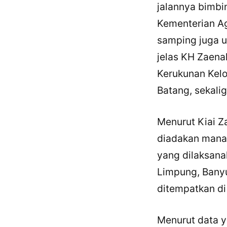
jalannya bimbi
Kementerian A
samping juga u
jelas KH Zaena
Kerukunan Kel
Batang, sekalig
Menurut Kiai Z
diadakan manas
yang dilaksan
Limpung, Banyu
ditempatkan di
Menurut data y