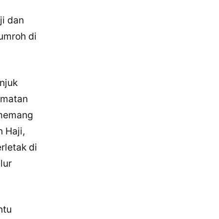
i dan
umroh di
njuk
amatan
g memang
 Haji,
rletak di
lur
ntu