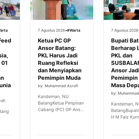
arta
7 Agustus 2026
•
#Warta
7 Agustus 2026
Feed
Ketua PC GP
Bupati Ba
Ansor Batang:
Berharap 
ia,
PKL Harus Jadi
PKL dan
 01
Ruang Refleksi
SUSBALA
dan Menyiapkan
Ansor Jad
an
Pemimpin Muda
Pemimpin
Dunia
Masa Dep
by: Muhammad Asrofi
by: Muhammad 
Kandeman, NU
ofi
BatangKetua Pimpinan
Kandeman, 
Cabang (PC) GP Ansor
BatangBupati
atang
Kabupaten Batang, H
H M Faiz Kur
Mochammad Tolkhah
berharap pes
Danial, menegaskan
Pelatihan
di
bahwa Pelatihan
Kepemimpina
ng