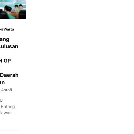
•
#Warta
tang
Lulusan
N GP
i
 Daerah
an
Asrofi
NU
 Batang
niawan
erta
n