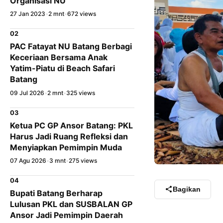
Organisasi NU
27 Jan 2023
•
2 mnt
•
672 views
02
PAC Fatayat NU Batang Berbagi
Keceriaan Bersama Anak
Yatim-Piatu di Beach Safari
Batang
09 Jul 2026
•
2 mnt
•
325 views
03
Ketua PC GP Ansor Batang: PKL
Harus Jadi Ruang Refleksi dan
Menyiapkan Pemimpin Muda
07 Agu 2026
•
3 mnt
•
275 views
04
Bagikan
Bupati Batang Berharap
Lulusan PKL dan SUSBALAN GP
Ansor Jadi Pemimpin Daerah