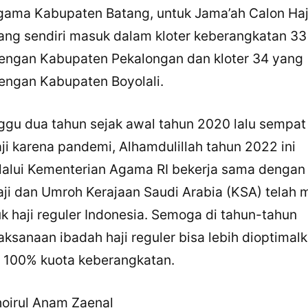
gama Kabupaten Batang, untuk Jama’ah Calon Haj
X / Twitter
ng sendiri masuk dalam kloter keberangkatan 33
Facebook
engan Kabupaten Pekalongan dan kloter 34 yang
LinkedIn
engan Kabupaten Boyolali.
Salin Tautan Artikel
gu dua tahun sejak awal tahun 2020 lalu sempat
ji karena pandemi, Alhamdulillah tahun 2022 ini
lalui Kementerian Agama RI bekerja sama dengan
ji dan Umroh Kerajaan Saudi Arabia (KSA) telah
k haji reguler Indonesia. Semoga di tahun-tahun
aksanaan ibadah haji reguler bisa lebih dioptimal
 100% kuota keberangkatan.
hoirul Anam Zaenal