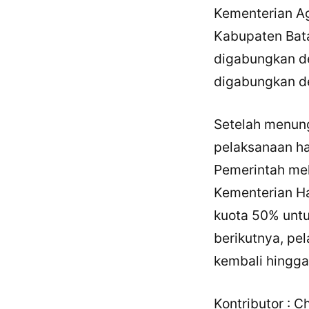
Kementerian A
Kabupaten Bata
digabungkan d
digabungkan d
Setelah menung
pelaksanaan ha
Pemerintah me
Kementerian Ha
kuota 50% untu
berikutnya, pel
kembali hingga
Kontributor : C