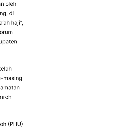
n oleh
g, di
ah haji”,
Forum
upaten
telah
g-masing
camatan
umroh
roh (PHU)