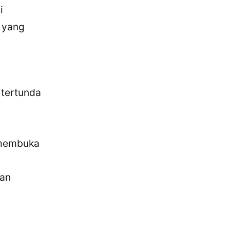
i
 yang
 tertunda
 membuka
kan