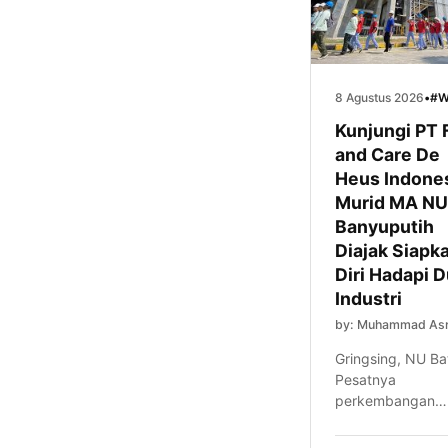
8 Agustus 2026
•
#W
Kunjungi PT 
and Care De
Heus Indones
Murid MA NU
Banyuputih
Diajak Siapk
Diri Hadapi 
Industri
by: Muhammad Asr
Gringsing, NU B
Pesatnya
perkembangan
kawasan industri 
Kabupaten Bata