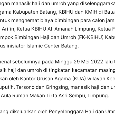
ngan manasik haji dan umroh yang diselenggaraka
gama Kabupaten Batang, KBIHU dan KMIH di Batan
ntuk menghemat biaya bimbingan para calon jama’
l Arifin, Ketua KBIHU Al-Amanah Limpung, Ketua 
ompok Bimbingan Haji dan Umroh (FK-KBIHU) Kab
us inisiator Islamic Center Batang.
aenal sebelumnya pada Minggu 29 Mei 2022 lalu 
ik haji dan umroh di tingkatan kecamatan masin
akan oleh Kantor Urusan Agama (KUA) wilayah Ke
putih, Tersono dan Gringsing, manasik haji dan 
×
 Aula Rumah Makan Tirta Asri Sempu, Limpung.
Bagikan Tulisan Ini
ang dikeluarkan oleh Penyelenggara Haji dan Um
WhatsApp