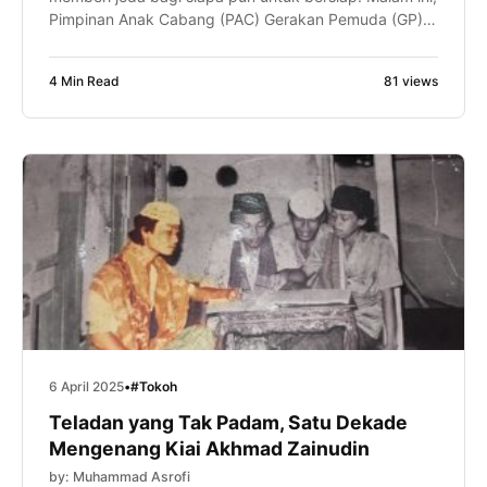
Pimpinan Anak Cabang (PAC) Gerakan Pemuda (GP)
Ansor Limpung kehilangan salah satu kader
terbaiknya. Khoirul Ibad—atau yang akrab disapa Mas
4 Min Read
81 views
Ibad—telah menghadap Allah SWT. Ia meninggalkan
jejak pengabdian yang dalam dan kenangan yang
sulit dilupakan. Khoirul Ibad merupakan […]
6 April 2025
•
#Tokoh
Teladan yang Tak Padam, Satu Dekade
Mengenang Kiai Akhmad Zainudin
by: Muhammad Asrofi