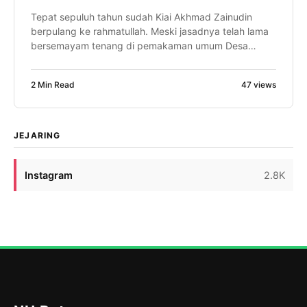
Tepat sepuluh tahun sudah Kiai Akhmad Zainudin
berpulang ke rahmatullah. Meski jasadnya telah lama
bersemayam tenang di pemakaman umum Desa
Jambangan Kecamatan Bawang Kabupaten Batang,
nama dan keteladanannya masih hidup di sanubari
2 Min Read
47 views
warga. Sosoknya yang bersahaja tetap menjadi
cahaya yang tak kunjung padam dalam kehidupan
masyarakat. Kiai Zainudin bukanlah ulama besar
dengan gelar panjang atau […]
JEJARING
Instagram
2.8K