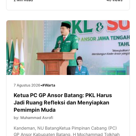
melalui kunjungan industri ke PT Feed and Care De
Heus Indonesia, Sabtu (8/8/2026). Kegiatan yang
diikuti ratusan murid tersebut menjadi bagian dari
program […]
7 Agustus 2026
•
#Warta
Ketua PC GP Ansor Batang: PKL Harus
Jadi Ruang Refleksi dan Menyiapkan
Pemimpin Muda
by: Muhammad Asrofi
Kandeman, NU BatangKetua Pimpinan Cabang (PC)
GP Ansor Kabupaten Batang, H Mochammad Tolkhah