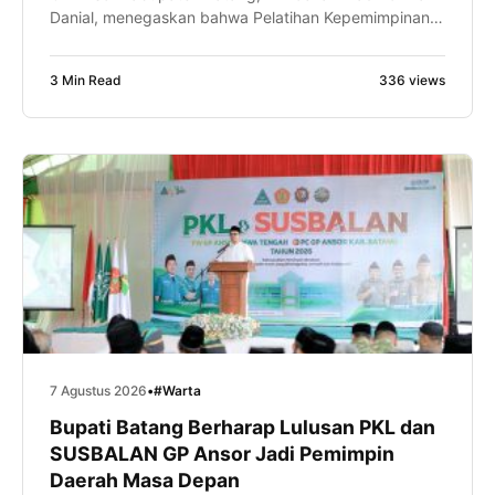
Danial, menegaskan bahwa Pelatihan Kepemimpinan
Lanjutan (PKL) bukan sekadar tahapan kaderisasi,
tetapi juga ruang untuk meningkatkan kapasitas
3 Min Read
336 views
intelektual, kepemimpinan, dan kemampuan
manajerial kader. Hal itu disampaikan Gus Tolkhah
sapaan akrabnya, saat memberikan sambutan dalam
pembukaan PKL dan Kursus Banser Lanjutan
(SUSBALAN) Pimpinan […]
7 Agustus 2026
•
#Warta
Bupati Batang Berharap Lulusan PKL dan
SUSBALAN GP Ansor Jadi Pemimpin
Daerah Masa Depan