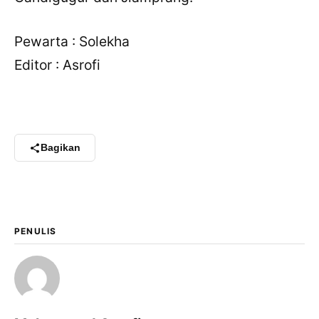
Pewarta : Solekha
Editor : Asrofi
×
Bagikan Tulisan Ini
Bagikan
WhatsApp
X / Twitter
PENULIS
Facebook
LinkedIn
Salin Tautan Artikel