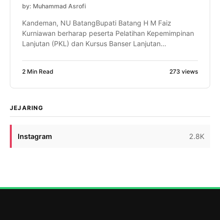
by: Muhammad Asrofi
Kandeman, NU BatangBupati Batang H M Faiz
Kurniawan berharap peserta Pelatihan Kepemimpinan
Lanjutan (PKL) dan Kursus Banser Lanjutan
(SUSBALAN) PW GP Ansor Jawa Tengah mampu
menjadi motor penggerak perubahan di daerahnya
2 Min Read
273 views
masing-masing. Bahkan, ia optimistis dari proses
kaderisasi tersebut akan lahir pemimpin-pemimpin
daerah, termasuk calon Bupati Batang di masa
mendatang. Harapan itu disampaikan Faiz saat […]
JEJARING
Instagram
2.8K