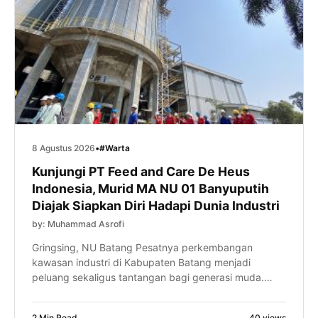
8 Agustus 2026
•
#Warta
Kunjungi PT Feed and Care De Heus
Indonesia, Murid MA NU 01 Banyuputih
Diajak Siapkan Diri Hadapi Dunia Industri
by: Muhammad Asrofi
Gringsing, NU Batang Pesatnya perkembangan
kawasan industri di Kabupaten Batang menjadi
peluang sekaligus tantangan bagi generasi muda.
Karena itu, murid MA NU 01 Banyuputih diajak mulai
menyiapkan kompetensi diri sejak bangku madrasah
2 Min Read
40 views