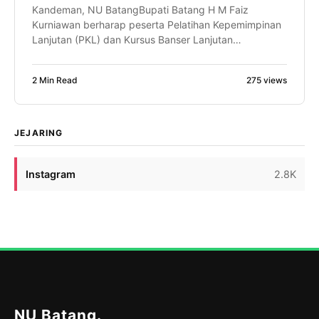
Kandeman, NU BatangBupati Batang H M Faiz
Kurniawan berharap peserta Pelatihan Kepemimpinan
Lanjutan (PKL) dan Kursus Banser Lanjutan
(SUSBALAN) PW GP Ansor Jawa Tengah mampu
menjadi motor penggerak perubahan di daerahnya
2 Min Read
275 views
masing-masing. Bahkan, ia optimistis dari proses
kaderisasi tersebut akan lahir pemimpin-pemimpin
daerah, termasuk calon Bupati Batang di masa
mendatang. Harapan itu disampaikan Faiz saat […]
JEJARING
Instagram
2.8K
NU Batang
.