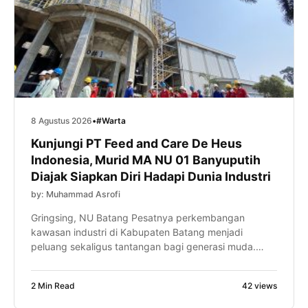
8 Agustus 2026
•
#Warta
Kunjungi PT Feed and Care De Heus
Indonesia, Murid MA NU 01 Banyuputih
Diajak Siapkan Diri Hadapi Dunia Industri
by: Muhammad Asrofi
Gringsing, NU Batang Pesatnya perkembangan
kawasan industri di Kabupaten Batang menjadi
peluang sekaligus tantangan bagi generasi muda.
Karena itu, murid MA NU 01 Banyuputih diajak mulai
menyiapkan kompetensi diri sejak bangku madrasah
2 Min Read
42 views
melalui kunjungan industri ke PT Feed and Care De
Heus Indonesia, Sabtu (8/8/2026). Kegiatan yang