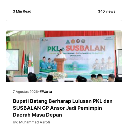
Lanjutan (PKL) bukan sekadar tahapan kaderisasi,
tetapi juga ruang untuk meningkatkan kapasitas
3 Min Read
340 views
intelektual, kepemimpinan, dan kemampuan
manajerial kader. Hal itu disampaikan Gus Tolkhah
sapaan akrabnya, saat memberikan sambutan dalam
pembukaan PKL dan Kursus Banser Lanjutan
(SUSBALAN) Pimpinan […]
7 Agustus 2026
•
#Warta
Bupati Batang Berharap Lulusan PKL dan
SUSBALAN GP Ansor Jadi Pemimpin
Daerah Masa Depan
by: Muhammad Asrofi