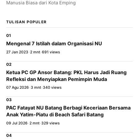
Manusia Biasa dari Kota Emping
TULISAN POPULER
01
Mengenal 7 Istilah dalam Organisasi NU
×
Bagikan Tulisan Ini
27 Jan 2023
•
2 mnt
•
691 views
02
WhatsApp
Ketua PC GP Ansor Batang: PKL Harus Jadi Ruang
Refleksi dan Menyiapkan Pemimpin Muda
X / Twitter
07 Agu 2026
•
3 mnt
•
340 views
Facebook
03
PAC Fatayat NU Batang Berbagi Keceriaan Bersama
LinkedIn
Anak Yatim-Piatu di Beach Safari Batang
09 Jul 2026
•
2 mnt
•
329 views
Salin Tautan Artikel
04