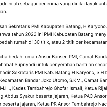
di inilah sebagai penerima yang dinilai layak unt
uan.
isah Sekretaris PMI Kabupaten Batang, H Karyono,
ahwa tahun 2023 ini PMI Kabupaten Batang meny
edah rumah di 30 titik, atau 2 titik per kecamatan
panitia bedah rumah Ansor Banser, PMI, Camat Band
habat Supriyadi untuk penyerahan bantuan seca
×
Bagikan Tulisan Ini
 hadir Sekretaris PMI Kab. Batang H Karyono, S.H 
I Kecamatan Bandar Joko Utomo, S.KM., Camat Ba
WhatsApp
M.H., Kades Tambahrejo Ghofar Ismail, Ketua Rija
X / Twitter
g Abdus Syakur beserta jajaran, Ketua PAC Ansor
 beserta jajaran, Ketua PR Ansor Tambahrejo Nac
Facebook