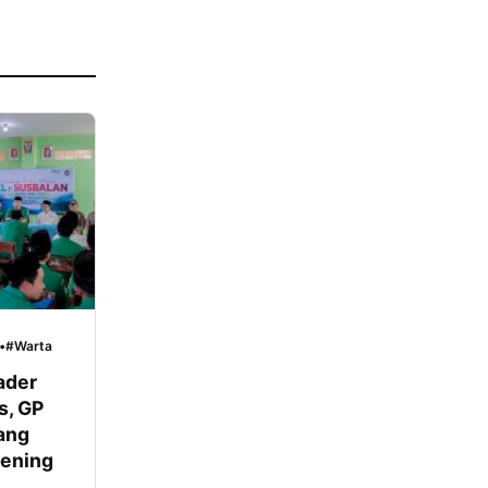
•
#Warta
ader
s, GP
ang
eening