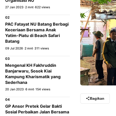
Organisasi NU
27 Jan 2023
•
2 mnt
•
622 views
02
PAC Fatayat NU Batang Berbagi
Keceriaan Bersama Anak
Yatim-Piatu di Beach Safari
Batang
09 Jul 2026
•
2 mnt
•
311 views
03
Mengenal KH Fakhruddin
Banjarwaru, Sosok Kiai
Kampung Kharismatik yang
Sederhana
20 Jan 2023
•
6 mnt
•
154 views
Bagikan
04
GP Ansor Pretek Gelar Bakti
Sosial Perbaikan Jalan Bersama