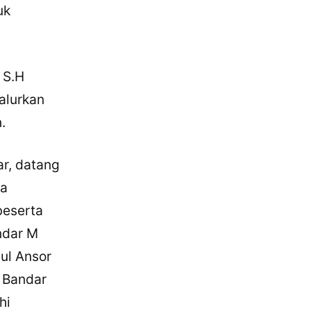
uk
 S.H
alurkan
.
ar, datang
ra
beserta
ndar M
lul Ansor
 Bandar
hi