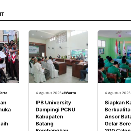
IT
arta
4 Agustus 2026
•
#Warta
4 Agustus 2026
san
IPB University
Siapkan K
muka
Dampingi PCNU
Berkualita
Kabupaten
Ansor Bat
aih
Batang
Gelar Scr
Kembangkan
200 Calon