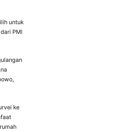
ilih untuk
 dari PMI
gulangan
ana
bowo,
rvei ke
faat
 rumah