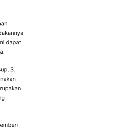
aan
adakannya
ni dapat
a.
up, S.
anakan
erupakan
ng
memberi