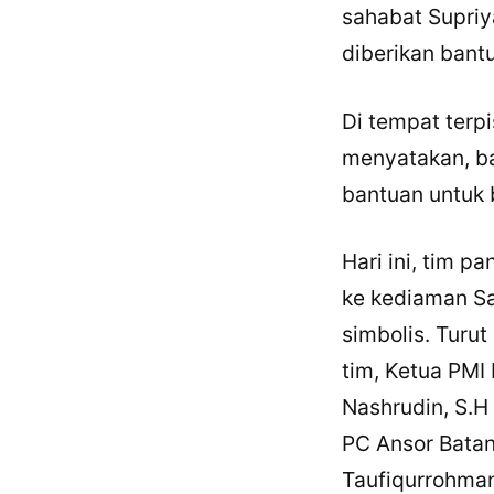
sahabat Supriya
diberikan bant
Di tempat terp
menyatakan, b
bantuan untuk b
Hari ini, tim 
ke kediaman Sa
simbolis. Turut
tim, Ketua PM
Nashrudin, S.H 
PC Ansor Batan
Taufiqurrohman