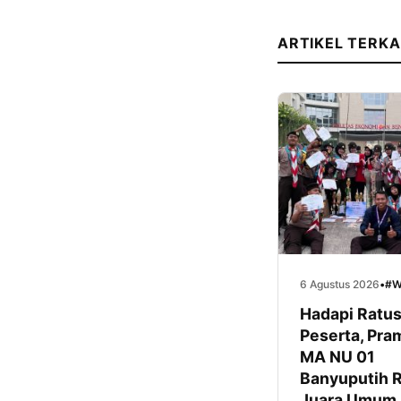
ARTIKEL TERKA
6 Agustus 2026
•
#W
Hadapi Ratu
Peserta, Pra
MA NU 01
Banyuputih R
Juara Umum