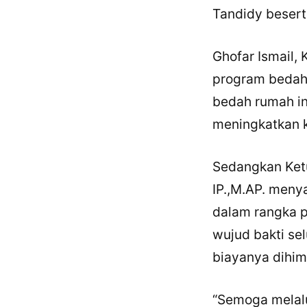
Tandidy beserta
Ghofar Ismail,
program bedah 
bedah rumah in
meningkatkan k
Sedangkan Ket
IP.,M.AP. men
dalam rangka p
wujud bakti se
biayanya dihimp
“Semoga melalu