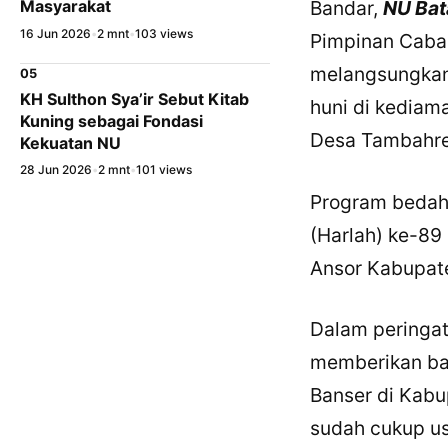
Bandar,
NU Ba
Masyarakat
16 Jun 2026
•
2 mnt
•
103 views
Pimpinan Caba
melangsungkan
05
KH Sulthon Sya’ir Sebut Kitab
huni di kediam
Kuning sebagai Fondasi
Desa Tambahre
Kekuatan NU
28 Jun 2026
•
2 mnt
•
101 views
Program bedah 
(Harlah) ke-89
Ansor Kabupat
Dalam peringat
memberikan ba
Banser di Kabu
sudah cukup us