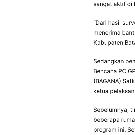
sangat aktif d
“Dari hasil sur
menerima bantu
Kabupaten Bata
Sedangkan pem
Bencana PC GP
(BAGANA) Satk
ketua pelaksa
Sebelumnya, t
beberapa ruma
program ini. S