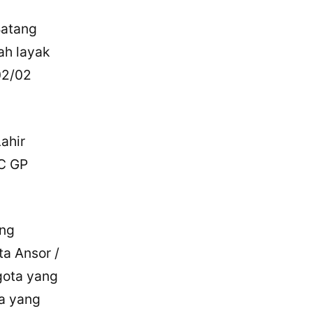
Batang
ah layak
02/02
ahir
PC GP
ang
a Ansor /
gota yang
ta yang