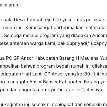
 jajaran.
LinkedIn
 Kepala Desa Tambahrejo bersyukur atas pelaksan
Salin Tautan Artikel
rumah ini. “Kami sangat berterima kasih atas di
i. Semoga melalui program yang diadakan Ansor i
esejahteraan warga kami, pak Supriyadi,” ucapny
ua PC GP Ansor Kabupaten Batang H Maulana Yus
yampaikan bahwa program bedah rumah ini dilaks
eringatan Hari Lahir GP Ansor yang ke-89. “Ini m
luruh anggota Ansor Banser Kabupaten Batang ya
un dari anggota untuk perhelatan ini,” jelasnya.
i kegiatan ini, semakin meningkat dan semakin 