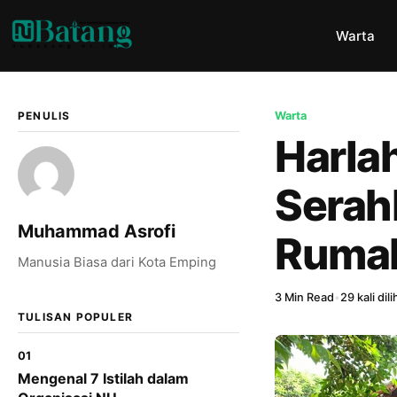
Warta
PENULIS
Warta
Harla
Serah
Muhammad Asrofi
Rumah
Manusia Biasa dari Kota Emping
3 Min Read
•
29 kali dili
TULISAN POPULER
01
Mengenal 7 Istilah dalam