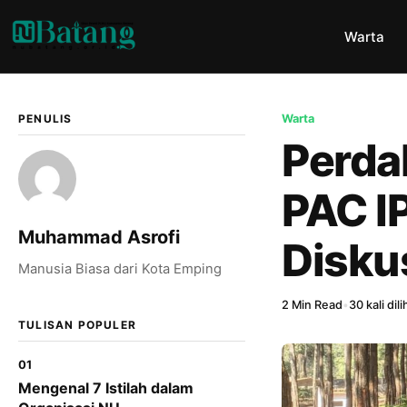
Warta
PENULIS
Warta
Perdal
PAC I
Muhammad Asrofi
Diskus
Manusia Biasa dari Kota Emping
2 Min Read
•
30 kali dili
TULISAN POPULER
01
Mengenal 7 Istilah dalam