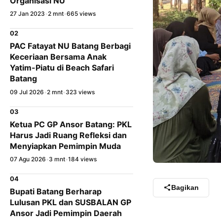
Organisasi NU
27 Jan 2023
•
2 mnt
•
665 views
02
PAC Fatayat NU Batang Berbagi
Keceriaan Bersama Anak
Yatim-Piatu di Beach Safari
Batang
09 Jul 2026
•
2 mnt
•
323 views
03
Ketua PC GP Ansor Batang: PKL
Harus Jadi Ruang Refleksi dan
Menyiapkan Pemimpin Muda
07 Agu 2026
•
3 mnt
•
184 views
04
Bagikan
Bupati Batang Berharap
Lulusan PKL dan SUSBALAN GP
Ansor Jadi Pemimpin Daerah