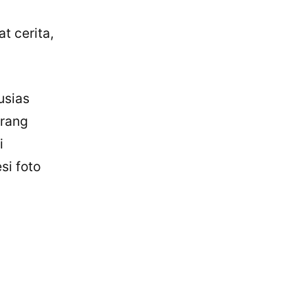
t cerita,
usias
urang
i
si foto