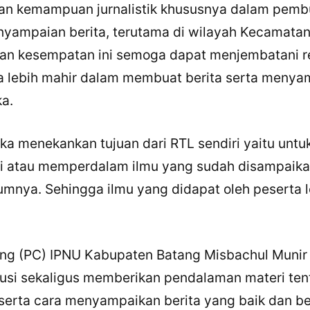
 kemampuan jurnalistik khususnya dalam pemb
enyampaian berita, terutama di wilayah Kecamata
an kesempatan ini semoga dapat menjembatani r
a lebih mahir dalam membuat berita serta menya
ka.
zka menekankan tujuan dari RTL sendiri yaitu untu
ti atau memperdalam ilmu yang sudah disampaik
umnya. Sehingga ilmu yang didapat oleh peserta l
×
Bagikan Tulisan Ini
ng (PC) IPNU Kabupaten Batang Misbachul Munir 
WhatsApp
usi sekaligus memberikan pendalaman materi ten
X / Twitter
 serta cara menyampaikan berita yang baik dan be