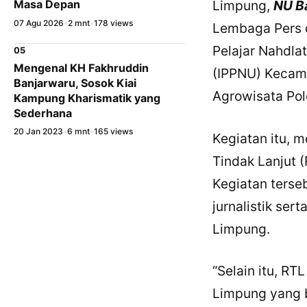
Limpung,
NU B
Masa Depan
07 Agu 2026
•
2 mnt
•
178 views
Lembaga Pers d
Pelajar Nahdlat
05
Mengenal KH Fakhruddin
(IPPNU) Kecama
Banjarwaru, Sosok Kiai
Agrowisata Po
Kampung Kharismatik yang
Sederhana
20 Jan 2023
•
6 mnt
•
165 views
Kegiatan itu, 
Tindak Lanjut (
Kegiatan terseb
jurnalistik se
Limpung.
“Selain itu, RT
Limpung yang 