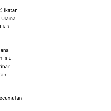
) Ikatan
l Ulama
ik di
cana
 lalu.
tihan
tan
 Kecamatan