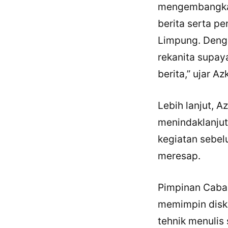
mengembangkan
berita serta p
Limpung. Deng
rekanita supay
berita,” ujar Az
Lebih lanjut, A
menindaklanju
kegiatan sebel
meresap.
Pimpinan Caba
memimpin disk
tehnik menulis