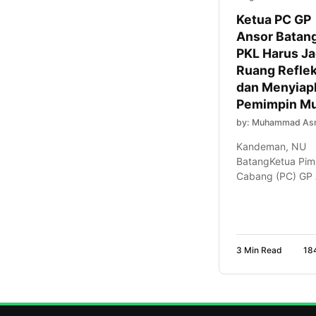
Ketua PC GP
Ansor Batang
PKL Harus Ja
Ruang Reflek
dan Menyiap
Pemimpin M
by: Muhammad Asr
Kandeman, NU
BatangKetua Pim
Cabang (PC) GP 
Kabupaten Batan
Mochammad Tol
Danial, menegas
bahwa Pelatihan
Kepemimpinan
3 Min Read
18
Lanjutan (PKL) b
sekadar tahapan
kaderisasi, tetapi
ruang untuk