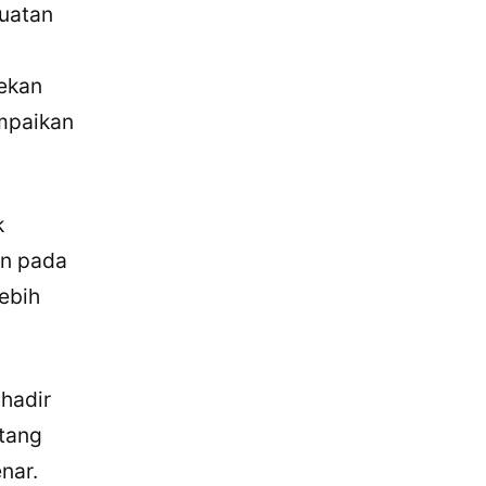
uatan
n
ekan
mpaikan
k
an pada
ebih
hadir
tang
nar.