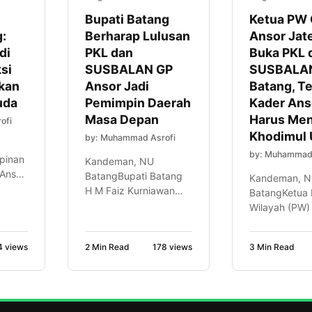
Bupati Batang
Ketua PW
:
Berharap Lulusan
Ansor Jat
di
PKL dan
Buka PKL 
si
SUSBALAN GP
SUSBALAN
kan
Ansor Jadi
Batang, T
uda
Pemimpin Daerah
Kader Ans
Masa Depan
Harus Men
ofi
Khodimul
by: Muhammad Asrofi
by: Muhammad 
pinan
Kandeman, NU
Ansor
BatangBupati Batang
Kandeman, 
g, H
H M Faiz Kurniawan
BatangKetua 
khah
berharap peserta
Wilayah (PW)
kan
Pelatihan
Pemuda (GP)
Kepemimpinan
Jawa Tengah
4 views
2 Min Read
178 views
3 Min Read
Lanjutan (PKL) dan
Muchammad 
ukan
Kursus Banser Lanjutan
Prabowo men
(SUSBALAN) PW GP
bahwa kader 
 juga
Ansor Jawa Tengah
harus mampu
mampu menjadi motor
khodimul um