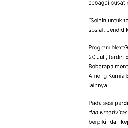
sebagai pusat 
“Selain untuk t
sosial, pendidi
Program NextGe
20 Juli, terdir
Beberapa mento
Among Kurnia E
lainnya.
Pada sesi per
dan Kreativitas
berpikir dan k