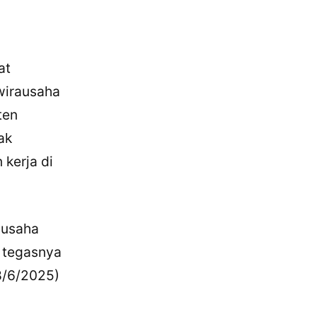
at
wirausaha
ten
ak
kerja di
gusaha
” tegasnya
8/6/2025)