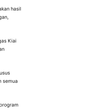
kan hasil
gan,
gas Kiai
an
husus
um semua
 program