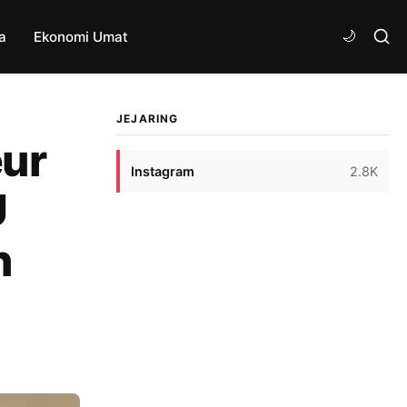
a
Ekonomi Umat
JEJARING
eur
Instagram
2.8K
U
n