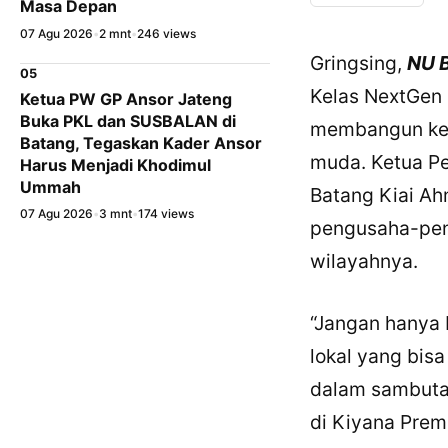
Masa Depan
07 Agu 2026
•
2 mnt
•
246 views
Gringsing,
NU 
05
Kelas NextGen 
Ketua PW GP Ansor Jateng
Buka PKL dan SUSBALAN di
membangun kem
Batang, Tegaskan Kader Ansor
muda. Ketua P
Harus Menjadi Khodimul
Ummah
Batang Kiai A
07 Agu 2026
•
3 mnt
•
174 views
pengusaha-pen
wilayahnya.
“Jangan hanya
lokal yang bis
dalam sambuta
di Kiyana Premi