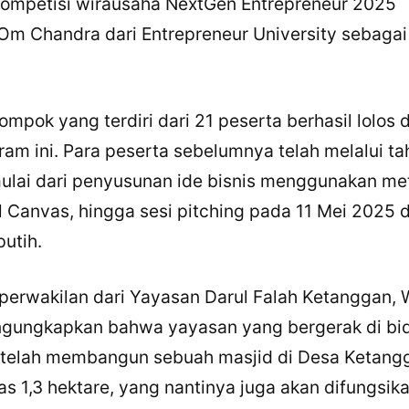
kompetisi wirausaha NextGen Entrepreneur 2025
m Chandra dari Entrepreneur University sebagai
×
Bagikan Tulisan Ini
mpok yang terdiri dari 21 peserta berhasil lolos 
ram ini. Para peserta sebelumnya telah melalui t
WhatsApp
 mulai dari penyusunan ide bisnis menggunakan m
 Canvas, hingga sesi pitching pada 11 Mei 2025 d
X / Twitter
utih.
Facebook
LinkedIn
 perwakilan dari Yayasan Darul Falah Ketanggan,
ngungkapkan bahwa yayasan yang bergerak di bi
Salin Tautan Artikel
t telah membangun sebuah masjid di Desa Ketang
as 1,3 hektare, yang nantinya juga akan difungsik