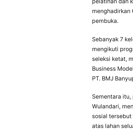
pelatihan dan 
menghadirkan O
pembuka.
Sebanyak 7 kelo
mengikuti prog
seleksi ketat,
Business Model
PT. BMJ Banyup
Sementara itu,
Wulandari, me
sosial tersebu
atas lahan selu