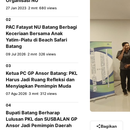
Organisasi NU
27 Jan 2023
•
2 mnt
•
680 views
02
PAC Fatayat NU Batang Berbagi
Keceriaan Bersama Anak
Yatim-Piatu di Beach Safari
Batang
09 Jul 2026
•
2 mnt
•
326 views
03
Ketua PC GP Ansor Batang: PKL
Harus Jadi Ruang Refleksi dan
Menyiapkan Pemimpin Muda
07 Agu 2026
•
3 mnt
•
312 views
04
Bupati Batang Berharap
Lulusan PKL dan SUSBALAN GP
Ansor Jadi Pemimpin Daerah
Bagikan