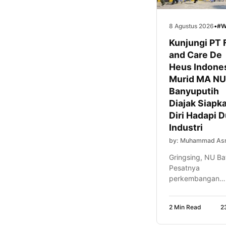
8 Agustus 2026
•
#W
Kunjungi PT 
and Care De
Heus Indones
Murid MA NU
Banyuputih
Diajak Siapk
Diri Hadapi 
Industri
by: Muhammad Asr
Gringsing, NU B
Pesatnya
perkembangan
kawasan industri 
Kabupaten Bata
2 Min Read
2
menjadi peluang
sekaligus tantan