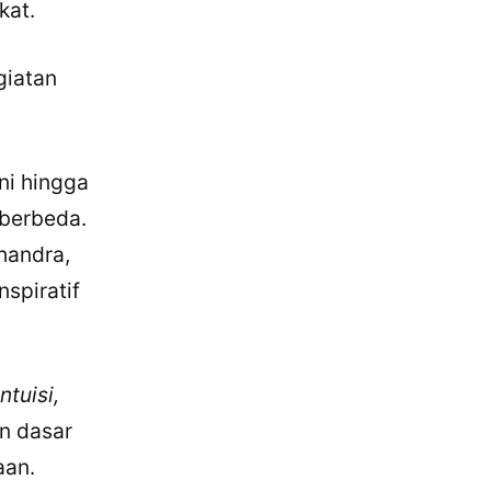
kat.
giatan
ni hingga
 berbeda.
handra,
spiratif
ntuisi,
n dasar
aan.