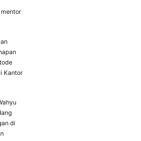
 mentor
dan
ahapan
etode
i Kantor
 Wahyu
dang
gan di
an