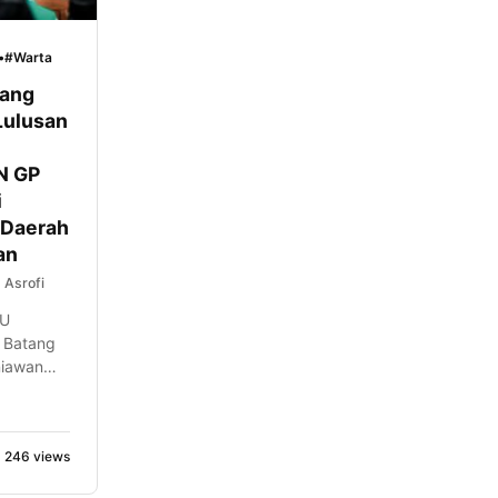
•
#Warta
tang
Lulusan
N GP
i
 Daerah
an
Asrofi
NU
 Batang
niawan
erta
n
246 views
) dan
r Lanjutan