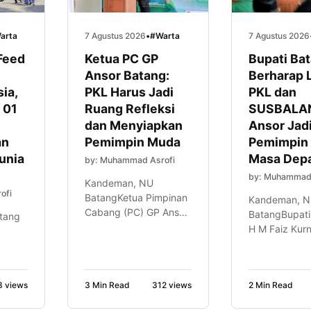
arta
7 Agustus 2026
•
#Warta
7 Agustus 2026
Feed
Ketua PC GP
Bupati Ba
Ansor Batang:
Berharap 
ia,
PKL Harus Jadi
PKL dan
 01
Ruang Refleksi
SUSBALA
dan Menyiapkan
Ansor Jad
an
Pemimpin Muda
Pemimpin
Dunia
Masa Dep
by: Muhammad Asrofi
by: Muhammad 
Kandeman, NU
ofi
BatangKetua Pimpinan
Kandeman, 
Cabang (PC) GP Ansor
BatangBupati
atang
Kabupaten Batang, H
H M Faiz Kur
Mochammad Tolkhah
berharap pes
Danial, menegaskan
Pelatihan
di
bahwa Pelatihan
Kepemimpina
ng
Kepemimpinan
3 views
3 Min Read
312 views
2 Min Read
Lanjutan (PKL
Lanjutan (PKL) bukan
Kursus Banse
gan